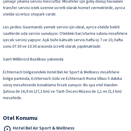
çamaşır yıkama servisi mevcuttur. Misafirler için gidiş-dönüş havaalanı
transfer servisi istek üzerine ücretli olarak hizmet vermektedir, ayrıca
otelde ücretsiz otopark vardır.
Les jardins Gourmands yemek servisi için ideal, ayrıca otelde belirli
saatlerde oda servisi sunuluyor. Oteldeki bar/oturma salonu misafirlere
içecek servisi yapıyor. Açık büfe kahvaltı servisi hafta içi 7 ve 10, hafta
sonu 07.30 ve 10.30 arasında ücretli olarak yapılmaktadır.
Saint Willibrord Bazilikası yakınında
Echternach bölgesindeki Hotel Bel Air Sport & Wellness misafirlere
bölge parkında, Echternach Gölü ve Echternach Roma Villası 5 dakika
sürüş mesafesinde konaklama fırsatı sunuyor. Bu spa otel Vianden
Şatosu ile 16,9 mi (27,1 km) ve Tarih Öncesi Müzesi ile 2,1 mi (3,3 km)
mesafede.
Otel Konumu
Hotel Bel Air Sport & Wellness