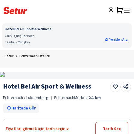
Hotel Bel Air Sport & Wellness
Giriş - Çıkış Tarihleri
Yeniden Ara
1 Oda, 2 Yetişkin
Setur
Echternach Otelleri
Hotel Bel Air Sport & Wellness
Echternach / Lüksemburg
|
Echternach
Merkez:
2.1
km
Haritada Gör
Fiyatları görmek için tarih seçiniz
Tarih Seç