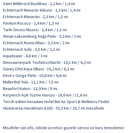
Saint Willibrord Bazilikası - 2,2 km / 1,4 mi
Echternach Manastır Kilisesi - 2,3 km / 1,4 mi
Echternach Manastırı - 2,3 km / 1,5 mi
Pavilion Rococo - 2,4 km / 1,5 mi
Tarih Öncesi Müzesi - 2,4 km / 1,5 mi
Alman-Lüksemburg Doğa Parkı - 3,2 km / 2 mi
Echternach Roma Villası - 3,3 km / 2 mi
Echternach Gölü - 3,5 km / 2,2 mi
Aquatower - 4,8 km / 3 mi
Dinosaurierpark Teufelsschlucht - 10,1 km / 6,3 mi
Güney Eifel Kaya Ülkesi - 10,2 km / 6,3 mi
Devil s Gorge Parkı - 10,6 km / 6,6 mi
Mullerthal Yolu - 12,1 km / 7,5 mi
Beaufort Kalesi - 12,9 km / 8 mi
Körperich Açık Yüzme Havuzu - 18,6 km / 11,6 mi
Tercih edilen havaalanı Hotel Bel Air Sport & Wellness Findel
Uluslararası Havalimanı (LUX) - 33,3 km / 20,7 mi mesafede
Misafirler için ofis, lobide ücretsiz gazete servisi ve kuru temizleme/