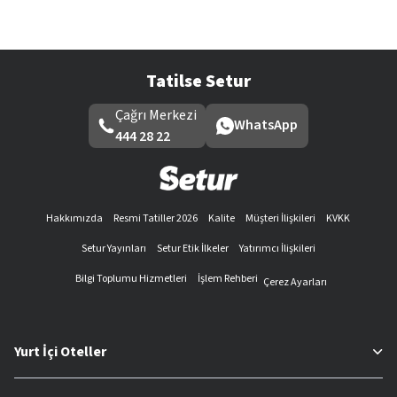
Tatilse Setur
Çağrı Merkezi
WhatsApp
444 28 22
Hakkımızda
Resmi Tatiller 2026
Kalite
Müşteri İlişkileri
KVKK
Setur Yayınları
Setur Etik İlkeler
Yatırımcı İlişkileri
Bilgi Toplumu Hizmetleri
İşlem Rehberi
Çerez Ayarları
Yurt İçi Oteller