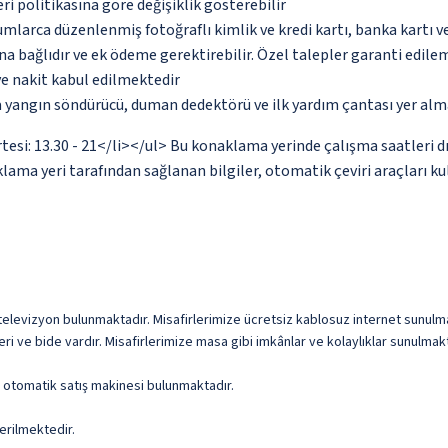
eri politikasına göre değişiklik gösterebilir
umlarca düzenlenmiş fotoğraflı kimlik ve kredi kartı, banka kartı v
na bağlıdır ve ek ödeme gerektirebilir. Özel talepler garanti edile
ve nakit kabul edilmektedir
a yangın söndürücü, duman dedektörü ve ilk yardım çantası yer alm
tesi: 13.30 - 21</li></ul> Bu konaklama yerinde çalışma saatleri d
ama yeri tarafından sağlanan bilgiler, otomatik çeviri araçları kul
televizyon bulunmaktadır. Misafirlerimize ücretsiz kablosuz internet sunulmakta
i ve bide vardır. Misafirlerimize masa gibi imkânlar ve kolaylıklar sunulmakt
ve otomatik satış makinesi bulunmaktadır.
erilmektedir.