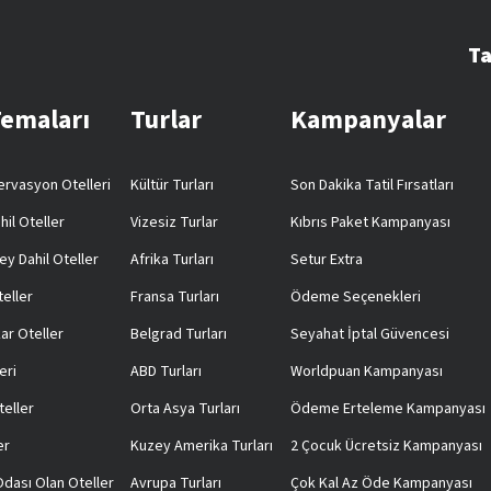
Ta
Temaları
Turlar
Kampanyalar
rvasyon Otelleri
Kültür Turları
Son Dakika Tatil Fırsatları
hil Oteller
Vizesiz Turlar
Kıbrıs Paket Kampanyası
ey Dahil Oteller
Afrika Turları
Setur Extra
teller
Fransa Turları
Ödeme Seçenekleri
ar Oteller
Belgrad Turları
Seyahat İptal Güvencesi
eri
ABD Turları
Worldpuan Kampanyası
teller
Orta Asya Turları
Ödeme Erteleme Kampanyası
er
Kuzey Amerika Turları
2 Çocuk Ücretsiz Kampanyası
 Odası Olan Oteller
Avrupa Turları
Çok Kal Az Öde Kampanyası