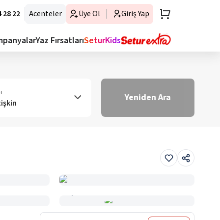
 28 22
Acenteler
Üye Ol
Giriş Yap
mpanyalar
Yaz Fırsatları
SeturKids
ı
Yeniden Ara
tişkin
Haritada Gör