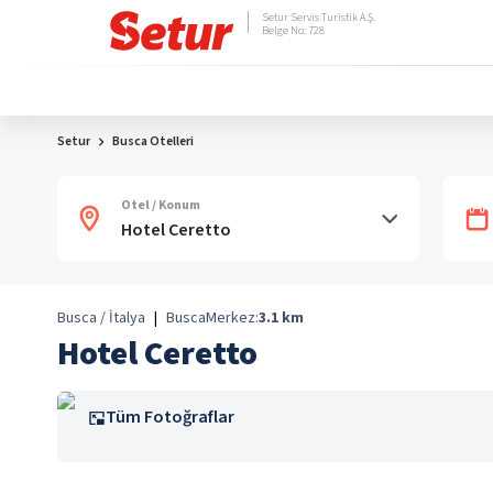
Setur Servis Turistik A.Ş.
Belge No: 728
Setur
Busca Otelleri
Otel / Konum
Busca / İtalya
|
Busca
Merkez:
3.1
km
Hotel Ceretto
Tüm Fotoğraflar