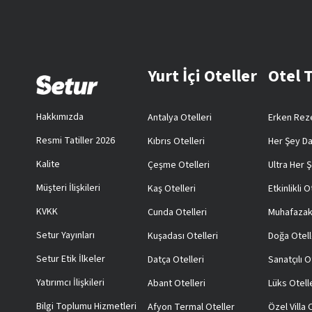
Yurt İçi Oteller
Otel 
Hakkımızda
Antalya Otelleri
Erken Reze
Resmi Tatiller 2026
Kıbrıs Otelleri
Her Şey Da
Kalite
Çeşme Otelleri
Ultra Her Ş
Müşteri İlişkileri
Kaş Otelleri
Etkinlikli O
KVKK
Cunda Otelleri
Muhafazak
Setur Yayınları
Kuşadası Otelleri
Doğa Otell
Setur Etik İlkeler
Datça Otelleri
Sanatçılı O
Yatırımcı İlişkileri
Abant Otelleri
Lüks Otell
Bilgi Toplumu Hizmetleri
Afyon Termal Oteller
Özel Villa