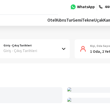
WhatsApp
444
Otel
Kıbrıs
Tur
Gemi
Tekne
Uçak
Ka
Giriş - Çıkış Tarihleri
Kişi, Oda Sayıs
Giriş - Çıkış Tarihleri
1 Oda, 2 Ye