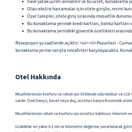
İlave yatak ücreti alınabilir ve bu ücret, konaklama y
Olası ekstra harcamalar için otele girişte, resmi kur
Özel talepler, otele giriş sırasında müsaitlik durumu
Bu konaklama yerinde kredi kartları, banka kartları 
Bu konaklama yerindeki güvenlik özellikleri arasınd
Resepsiyon şu saatlerde açıktır: <ul><li>Pazartesi - Cumar
konaklama yerine varışta misafirleri karşılayacaktır. Konakl
Otel Hakkında
Misafirlerimizin konforu ve rahatı için 30 klimalı oda minibar ve LCD 
vardır. Özel banyo, küvet veya duş, ücretsiz banyo/kozmetik ürünler
Misafirlerimizin rahatı ve konforu için ücretsiz kablosuz İnternet 
Uzaklıklar en yakın 0.1 mil ve kilometre değerine yuvarlanarak göst