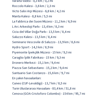
Varaita Vadisi - 0,3 km / 0,2 mi
Roccolo Kalesi - 3,6 km / 2,3 mi
Victo Salvi Arp Müzesi - 6,8 km / 4,2 mi
Manta Kalesi - 8,8 km / 5,5 mi
La Fabbrica dei Suoni Müzesi - 11,2 km / 6,9 mi
L Arc Arkeoloji Parkı - 13,4 km / 8,3 mi
Ciciu del Villar Doğa Parkı - 13,5 km / 8,4 mi
Saluzzo Kalesi - 13,5 km / 8,4 mi
Seminario Vescovile di Saluzzo - 13,9 km / 8,6 mi
Hydro Sport - 14,3 km / 8,9 mi
Piyemonte İpekçilik Müzesi - 15 km / 9,3 mi
Caraglio İplik Fabrikası - 15 km / 9,3 mi
Dronero Merkezi - 15,1 km / 9,4 mi
Piazza San Sebastiano - 15,2 km / 9,4 mi
Santuario San Costanzo - 15,6 km / 9,7 mi
En yakın havaalanları:
Cuneo (CUF-Levaldigi) - 13,7 km / 8,5 mi
Turin Uluslararası Havaalanı - 83,4 km / 51,8 mi
Cenova (GOA-Cristoforo Colombo) - 154 km / 95,7 mi