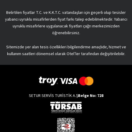
Belirtilen fiyatlar T.C. ve K.K.T.C. vatandaşları için geçerli olup tesisler
yabancı uyruklu misafirlerden fiyat farkı talep edebilmektedir. Yabancı
uyruklu misafirlere uygulanacak fiyatları çağrı merkezimizden
öğrenebilirsiniz.
Sitemizde yer alan tesis özellikleri bilgilendirme amaçlıdır, hizmet ve
kullanım saatleri dönemsel olarak Otel’ler tarafından değişitirilebilir.
SETUR SERVİS TURİSTİK A.Ş
Belge No: 728