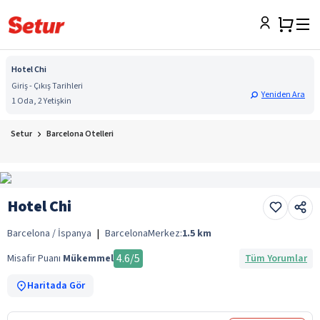
Hotel Chi
Giriş - Çıkış Tarihleri
Yeniden Ara
1 Oda, 2 Yetişkin
Setur
Barcelona Otelleri
Hotel Chi
Barcelona / İspanya
|
Barcelona
Merkez:
1.5
km
4.6
/5
Misafir Puanı
Mükemmel
Tüm Yorumlar
Haritada Gör