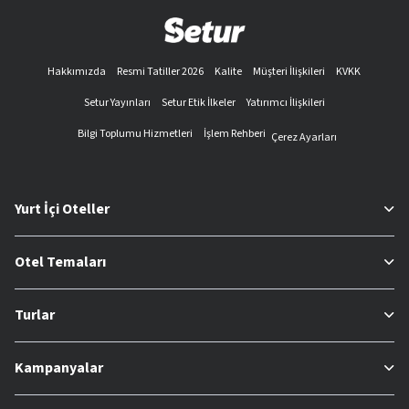
Hakkımızda
Resmi Tatiller 2026
Kalite
Müşteri İlişkileri
KVKK
Setur Yayınları
Setur Etik İlkeler
Yatırımcı İlişkileri
Bilgi Toplumu Hizmetleri
İşlem Rehberi
Çerez Ayarları
Yurt İçi Oteller
Otel Temaları
Turlar
Kampanyalar