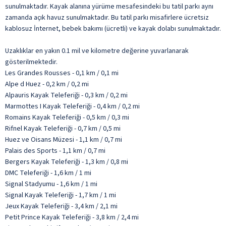
sunulmaktadır. Kayak alanına yürüme mesafesindeki bu tatil parkı aynı
zamanda açık havuz sunulmaktadır. Bu tatil parkı misafirlere ücretsiz
kablosuz İnternet, bebek bakımı (ücretli) ve kayak dolabı sunulmaktadır.
Uzaklıklar en yakın 0.1 mil ve kilometre değerine yuvarlanarak
gösterilmektedir.
Les Grandes Rousses - 0,1 km / 0,1 mi
Alpe d Huez - 0,2 km / 0,2 mi
Alpauris Kayak Teleferiği - 0,3 km / 0,2 mi
Marmottes I Kayak Teleferiği - 0,4 km / 0,2 mi
Romains Kayak Teleferiği - 0,5 km / 0,3 mi
Rifnel Kayak Teleferiği - 0,7 km / 0,5 mi
Huez ve Oisans Müzesi - 1,1 km / 0,7 mi
Palais des Sports - 1,1 km / 0,7 mi
Bergers Kayak Teleferiği - 1,3 km / 0,8 mi
DMC Teleferiği - 1,6 km / 1 mi
Signal Stadyumu - 1,6 km / 1 mi
Signal Kayak Teleferiği - 1,7 km / 1 mi
Jeux Kayak Teleferiği - 3,4 km / 2,1 mi
Petit Prince Kayak Teleferiği - 3,8 km / 2,4 mi