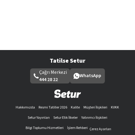
Tatilse Setur
Çağrı Merkezi
WhatsApp
444 28 22
Hakkımızda
Resmi Tatiller 2026
Kalite
Müşteri İlişkileri
KVKK
Setur Yayınları
Setur Etik İlkeler
Yatırımcı İlişkileri
Bilgi Toplumu Hizmetleri
İşlem Rehberi
Çerez Ayarları