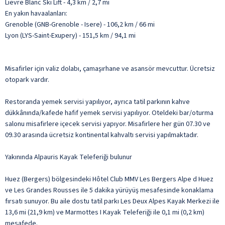
Lievre Blanc Ski Lift - 4,3 km / 2,7 mi
En yakın havaalanları:
Grenoble (GNB-Grenoble - Isere) - 106,2 km / 66 mi
Lyon (LYS-Saint-Exupery) - 151,5 km / 94,1 mi
Misafirler için valiz dolabı, çamaşırhane ve asansör mevcuttur. Ücretsiz
otopark vardır.
Restoranda yemek servisi yapılıyor, ayrıca tatil parkının kahve
dükkânında/kafede hafif yemek servisi yapılıyor. Oteldeki bar/oturma
salonu misafirlere içecek servisi yapıyor. Misafirlere her gün 07.30 ve
09.30 arasında ücretsiz kontinental kahvaltı servisi yapılmaktadır.
Yakınında Alpauris Kayak Teleferiği bulunur
Huez (Bergers) bölgesindeki Hôtel Club MMV Les Bergers Alpe d Huez
ve Les Grandes Rousses ile 5 dakika yürüyüş mesafesinde konaklama
fırsatı sunuyor. Bu aile dostu tatil parkı Les Deux Alpes Kayak Merkezi ile
13,6 mi (21,9 km) ve Marmottes I Kayak Teleferiği ile 0,1 mi (0,2 km)
mesafede.