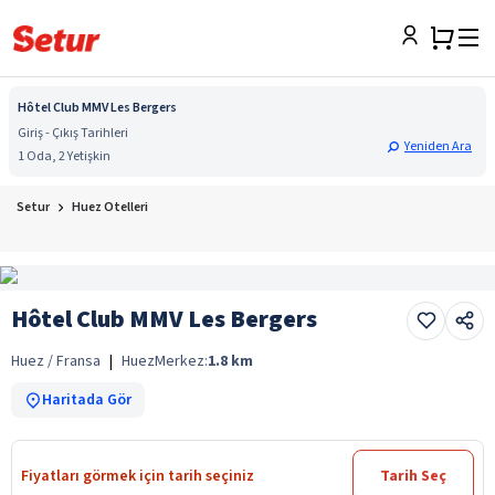
Hôtel Club MMV Les Bergers
Giriş - Çıkış Tarihleri
Yeniden Ara
1 Oda, 2 Yetişkin
Setur
Huez Otelleri
Hôtel Club MMV Les Bergers
Huez / Fransa
|
Huez
Merkez:
1.8
km
Haritada Gör
Fiyatları görmek için tarih seçiniz
Tarih Seç