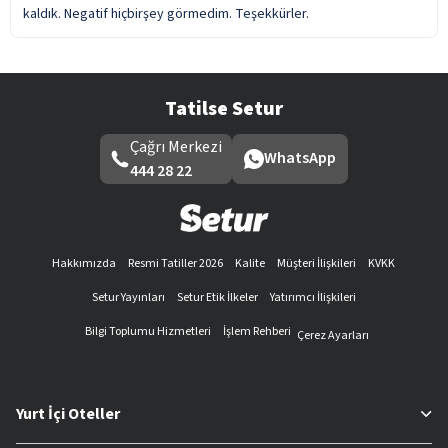
kaldık. Negatif hiçbirşey görmedim. Teşekkürler.
Tatilse Setur
Çağrı Merkezi
WhatsApp
444 28 22
Hakkımızda
Resmi Tatiller 2026
Kalite
Müşteri İlişkileri
KVKK
Setur Yayınları
Setur Etik İlkeler
Yatırımcı İlişkileri
Bilgi Toplumu Hizmetleri
İşlem Rehberi
Çerez Ayarları
Yurt İçi Oteller