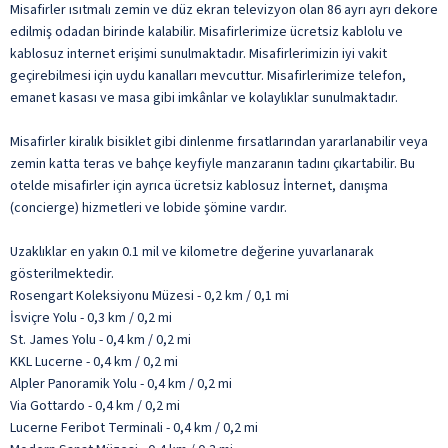
Misafirler ısıtmalı zemin ve düz ekran televizyon olan 86 ayrı ayrı dekore
edilmiş odadan birinde kalabilir. Misafirlerimize ücretsiz kablolu ve
kablosuz internet erişimi sunulmaktadır. Misafirlerimizin iyi vakit
geçirebilmesi için uydu kanalları mevcuttur. Misafirlerimize telefon,
emanet kasası ve masa gibi imkânlar ve kolaylıklar sunulmaktadır.
Misafirler kiralık bisiklet gibi dinlenme fırsatlarından yararlanabilir veya
zemin katta teras ve bahçe keyfiyle manzaranın tadını çıkartabilir. Bu
otelde misafirler için ayrıca ücretsiz kablosuz İnternet, danışma
(concierge) hizmetleri ve lobide şömine vardır.
Uzaklıklar en yakın 0.1 mil ve kilometre değerine yuvarlanarak
gösterilmektedir.
Rosengart Koleksiyonu Müzesi - 0,2 km / 0,1 mi
İsviçre Yolu - 0,3 km / 0,2 mi
St. James Yolu - 0,4 km / 0,2 mi
KKL Lucerne - 0,4 km / 0,2 mi
Alpler Panoramik Yolu - 0,4 km / 0,2 mi
Via Gottardo - 0,4 km / 0,2 mi
Lucerne Feribot Terminali - 0,4 km / 0,2 mi