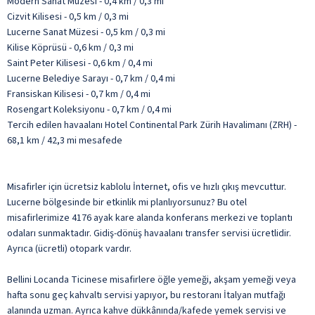
Modern Sanat Müzesi - 0,4 km / 0,3 mi
Cizvit Kilisesi - 0,5 km / 0,3 mi
Lucerne Sanat Müzesi - 0,5 km / 0,3 mi
Kilise Köprüsü - 0,6 km / 0,3 mi
Saint Peter Kilisesi - 0,6 km / 0,4 mi
Lucerne Belediye Sarayı - 0,7 km / 0,4 mi
Fransiskan Kilisesi - 0,7 km / 0,4 mi
Rosengart Koleksiyonu - 0,7 km / 0,4 mi
Tercih edilen havaalanı Hotel Continental Park Zürih Havalimanı (ZRH) -
68,1 km / 42,3 mi mesafede
Misafirler için ücretsiz kablolu İnternet, ofis ve hızlı çıkış mevcuttur.
Lucerne bölgesinde bir etkinlik mi planlıyorsunuz? Bu otel
misafirlerimize 4176 ayak kare alanda konferans merkezi ve toplantı
odaları sunmaktadır. Gidiş-dönüş havaalanı transfer servisi ücretlidir.
Ayrıca (ücretli) otopark vardır.
Bellini Locanda Ticinese misafirlere öğle yemeği, akşam yemeği veya
hafta sonu geç kahvaltı servisi yapıyor, bu restoranı İtalyan mutfağı
alanında uzman. Ayrıca kahve dükkânında/kafede yemek servisi ve