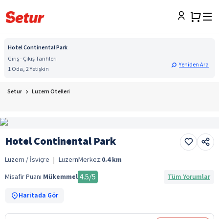
Hotel Continental Park
Giriş - Çıkış Tarihleri
Yeniden Ara
1 Oda, 2 Yetişkin
Setur
Luzern Otelleri
Hotel Continental Park
Luzern / İsviçre
|
Luzern
Merkez:
0.4
km
4.5
/5
Misafir Puanı
Mükemmel
Tüm Yorumlar
Haritada Gör