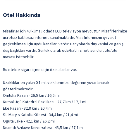
Otel Hakkında
Misafirler için 43 klimalı odada LCD televizyon mevcuttur. Misafirlerimize
ücretsiz kablosuz internet sunulmaktadır. Misafirlerimizin iyi vakit
geçirebilmesi için uydu kanalları vardır. Banyolarda duş kabini ve geniş
duş başlıkları vardır. Günlük olarak oda/kat hizmeti sunulur, ütü/ütü
masası istenebilir.
Bu otelde sigara içmek için özel alanlar var.
Uzaklıklar en yakın 0.1 mil ve kilometre değerine yuvarlanarak
gösterilmektedir.
Onitsha Pazarı - 26,5 km / 16,5 mi
Kutsal Üçlü Katedral Bazilikası - 27,7 km / 17,2 mi
Eke Pazarı - 32,8 km / 20,4 mi
St. Mary s Katolik Kilisesi - 34,4 km / 21,4 mi
Oguta Lake - 42,1 km / 26,2 mi
Nnamdi Azikiwe Üniversitesi - 43,5 km / 27,1 mi