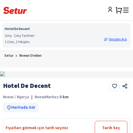
Hotel De Decent
Giriş - Çıkış Tarihleri
Yeniden Ara
1 Oda, 2 Yetişkin
Setur
Nnewi Otelleri
Hotel De Decent
Nnewi / Nijerya
|
Nnewi
Merkez:
3
km
Haritada Gör
Fiyatları görmek için tarih seçiniz
Tarih Seç