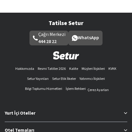
Tatilse Setur
Çağrı Merkezi
WhatsApp
444 28 22
Hakkımızda
Resmi Tatiller 2026
Kalite
Müşteri İlişkileri
KVKK
Setur Yayınları
Setur Etik İlkeler
Yatırımcı İlişkileri
Bilgi Toplumu Hizmetleri
İşlem Rehberi
Çerez Ayarları
Yurt İçi Oteller
Otel Temaları