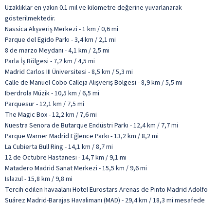
Uzaklıklar en yakın 0.1 mil ve kilometre değerine yuvarlanarak
gösterilmektedir.
Nassica Alışveriş Merkezi - 1 km / 0,6 mi
Parque del Egido Parkı - 3,4 km / 2,1 mi
8 de marzo Meydanı - 4,1 km / 2,5 mi
Parla İş Bölgesi - 7,2 km / 4,5 mi
Madrid Carlos III Üniversitesi - 8,5 km / 5,3 mi
Calle de Manuel Cobo Calleja Alışveriş Bölgesi - 8,9 km / 5,5 mi
Iberdrola Müzik - 10,5 km / 6,5 mi
Parquesur - 12,1 km / 7,5 mi
The Magic Box - 12,2 km / 7,6 mi
Nuestra Senora de Butarque Endüstri Parkı - 12,4 km / 7,7 mi
Parque Warner Madrid Eğlence Parkı - 13,2 km / 8,2 mi
La Cubierta Bull Ring - 14,1 km / 8,7 mi
12 de Octubre Hastanesi - 14,7 km / 9,1 mi
Matadero Madrid Sanat Merkezi - 15,5 km / 9,6 mi
Islazul - 15,8 km / 9,8 mi
Tercih edilen havaalanı Hotel Eurostars Arenas de Pinto Madrid Adolfo
Suárez Madrid-Barajas Havalimanı (MAD) - 29,4 km / 18,3 mi mesafede