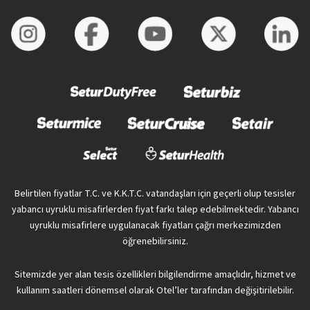
Belirtilen fiyatlar T.C. ve K.K.T.C. vatandaşları için geçerli olup tesisler
yabancı uyruklu misafirlerden fiyat farkı talep edebilmektedir. Yabancı
uyruklu misafirlere uygulanacak fiyatları çağrı merkezimizden
öğrenebilirsiniz.
Sitemizde yer alan tesis özellikleri bilgilendirme amaçlıdır, hizmet ve
kullanım saatleri dönemsel olarak Otel’ler tarafından değişitirilebilir.