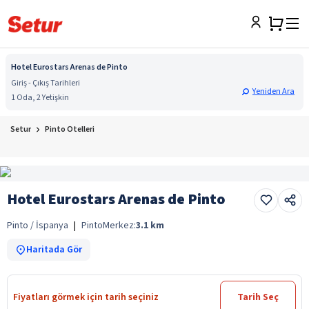
Hotel Eurostars Arenas de Pinto
Giriş - Çıkış Tarihleri
Yeniden Ara
1 Oda, 2 Yetişkin
Setur
Pinto Otelleri
Hotel Eurostars Arenas de Pinto
Pinto / İspanya
|
Pinto
Merkez:
3.1
km
Haritada Gör
Fiyatları görmek için tarih seçiniz
Tarih Seç