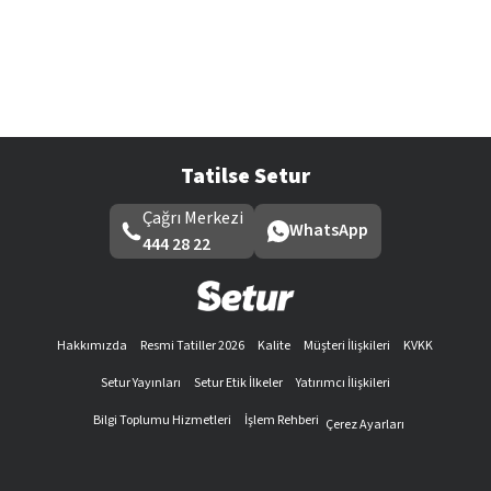
Tatilse Setur
Çağrı Merkezi
WhatsApp
444 28 22
Hakkımızda
Resmi Tatiller 2026
Kalite
Müşteri İlişkileri
KVKK
Setur Yayınları
Setur Etik İlkeler
Yatırımcı İlişkileri
Bilgi Toplumu Hizmetleri
İşlem Rehberi
Çerez Ayarları