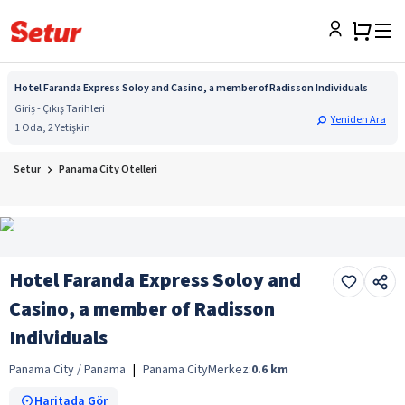
Hotel Faranda Express Soloy and Casino, a member of Radisson Individuals
Giriş - Çıkış Tarihleri
Yeniden Ara
1 Oda, 2 Yetişkin
Setur
Panama City Otelleri
Hotel Faranda Express Soloy and
Casino, a member of Radisson
Individuals
Panama City / Panama
|
Panama City
Merkez:
0.6
km
Haritada Gör