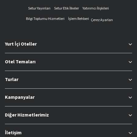
Setur Yayınları
Setur Etik İlkeler
Yatırımcı İlişkileri
Bilgi Toplumu Hizmetleri
İşlem Rehberi
Çerez Ayarları
Yurt İçi Oteller
Otel Temaları
Turlar
Kampanyalar
Diğer Hizmetlerimiz
İletişim