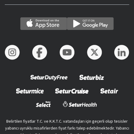
Belirtilen fiyatlar T.C. ve K.K.T.C. vatandaşları için geçerli olup tesisler
yabancı uyruklu misafirlerden fiyat farkı talep edebilmektedir. Yabancı