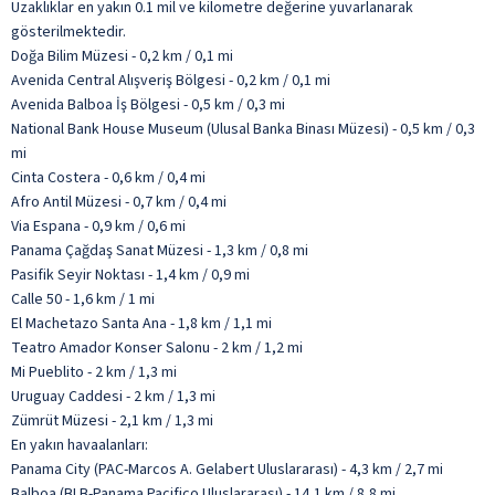
Uzaklıklar en yakın 0.1 mil ve kilometre değerine yuvarlanarak
gösterilmektedir.
Doğa Bilim Müzesi - 0,2 km / 0,1 mi
Avenida Central Alışveriş Bölgesi - 0,2 km / 0,1 mi
Avenida Balboa İş Bölgesi - 0,5 km / 0,3 mi
National Bank House Museum (Ulusal Banka Binası Müzesi) - 0,5 km / 0,3
mi
Cinta Costera - 0,6 km / 0,4 mi
Afro Antil Müzesi - 0,7 km / 0,4 mi
Via Espana - 0,9 km / 0,6 mi
Panama Çağdaş Sanat Müzesi - 1,3 km / 0,8 mi
Pasifik Seyir Noktası - 1,4 km / 0,9 mi
Calle 50 - 1,6 km / 1 mi
El Machetazo Santa Ana - 1,8 km / 1,1 mi
Teatro Amador Konser Salonu - 2 km / 1,2 mi
Mi Pueblito - 2 km / 1,3 mi
Uruguay Caddesi - 2 km / 1,3 mi
Zümrüt Müzesi - 2,1 km / 1,3 mi
En yakın havaalanları:
Panama City (PAC-Marcos A. Gelabert Uluslararası) - 4,3 km / 2,7 mi
Balboa (BLB-Panama Pacifico Uluslararası) - 14,1 km / 8,8 mi