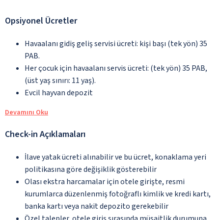
Opsiyonel Ücretler
Havaalanı gidiş geliş servisi ücreti: kişi başı (tek yön) 35
PAB.
Her çocuk için havaalanı servis ücreti: (tek yön) 35 PAB,
(üst yaş sınırı: 11 yaş).
Evcil hayvan depozit
Devamını Oku
Check-in Açıklamaları
İlave yatak ücreti alınabilir ve bu ücret, konaklama yeri
politikasına göre değişiklik gösterebilir
Olası ekstra harcamalar için otele girişte, resmi
kurumlarca düzenlenmiş fotoğraflı kimlik ve kredi kartı,
banka kartı veya nakit depozito gerekebilir
Özel talepler, otele giriş sırasında müsaitlik durumuna