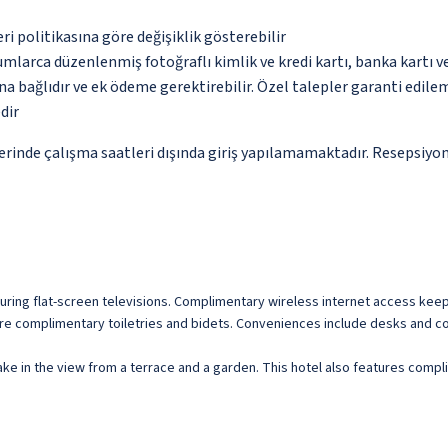
eri politikasına göre değişiklik gösterebilir
umlarca düzenlenmiş fotoğraflı kimlik ve kredi kartı, banka kartı v
na bağlıdır ve ek ödeme gerektirebilir. Özel talepler garanti edile
dir
erinde çalışma saatleri dışında giriş yapılamamaktadır. Resepsiyon
turing flat-screen televisions. Complimentary wireless internet access kee
re complimentary toiletries and bidets. Conveniences include desks and c
ke in the view from a terrace and a garden. This hotel also features compl