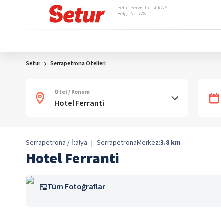
Setur Servis Turistik A.Ş.
Belge No: 728
Setur
Serrapetrona Otelleri
Otel / Konum
Serrapetrona / İtalya
|
Serrapetrona
Merkez:
3.8
km
Hotel Ferranti
Tüm Fotoğraflar