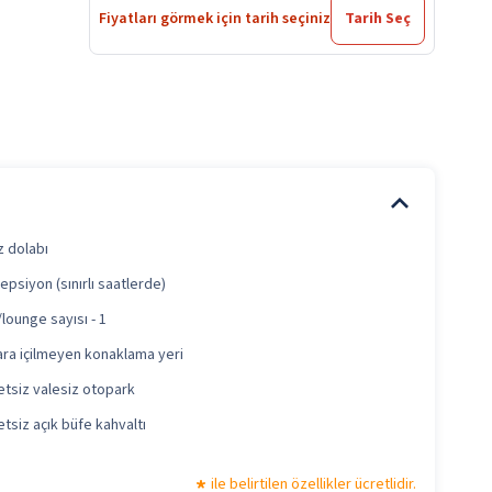
Fiyatları görmek için tarih seçiniz
Tarih Seç
z dolabı
psiyon (sınırlı saatlerde)
lounge sayısı - 1
ara içilmeyen konaklama yeri
etsiz valesiz otopark
tsiz açık büfe kahvaltı
ile belirtilen özellikler ücretlidir.