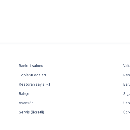
Banket salonu
Vali
Toplantı odaları
Rese
Restoran sayısı - 1
Bar/
Bahçe
Sig
Asansör
Ücr
Servis (ücretli)
Ücre