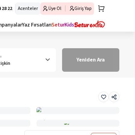
 28 22
Acenteler
Üye Ol
Giriş Yap
mpanyalar
Yaz Fırsatları
SeturKids
ı
Yeniden Ara
tişkin
Haritada Gör