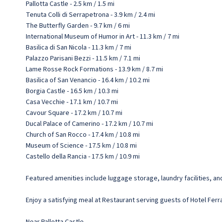
Pallotta Castle - 2.5 km / 1.5 mi
Tenuta Colli di Serrapetrona - 3.9 km / 2.4 mi
The Butterfly Garden - 9.7 km / 6 mi
International Museum of Humor in Art - 11.3 km / 7 mi
Basilica di San Nicola - 11.3 km / 7 mi
Palazzo Parisani Bezzi - 11.5 km / 7.1 mi
Lame Rosse Rock Formations - 13.9 km / 8.7 mi
Basilica of San Venancio - 16.4 km / 10.2 mi
Borgia Castle - 16.5 km / 10.3 mi
Casa Vecchie - 17.1 km / 10.7 mi
Cavour Square - 17.2 km / 10.7 mi
Ducal Palace of Camerino - 17.2 km / 10.7 mi
Church of San Rocco - 17.4 km / 10.8 mi
Museum of Science - 17.5 km / 10.8 mi
Castello della Rancia - 17.5 km / 10.9 mi
Featured amenities include luggage storage, laundry facilities, and
Enjoy a satisfying meal at Restaurant serving guests of Hotel Ferra