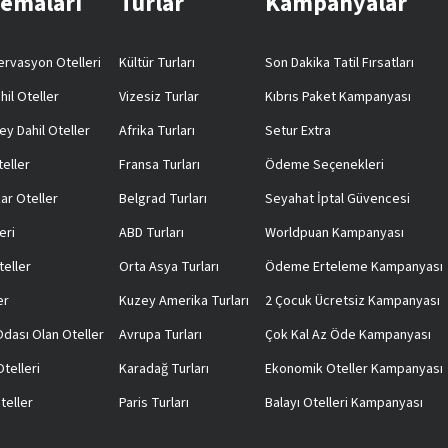
Temaları
Turlar
Kampanyalar
rvasyon Otelleri
Kültür Turları
Son Dakika Tatil Fırsatları
hil Oteller
Vizesiz Turlar
Kıbrıs Paket Kampanyası
ey Dahil Oteller
Afrika Turları
Setur Extra
teller
Fransa Turları
Ödeme Seçenekleri
ar Oteller
Belgrad Turları
Seyahat İptal Güvencesi
eri
ABD Turları
Worldpuan Kampanyası
teller
Orta Asya Turları
Ödeme Erteleme Kampanyası
er
Kuzey Amerika Turları
2 Çocuk Ücretsiz Kampanyası
 Odası Olan Oteller
Avrupa Turları
Çok Kal Az Öde Kampanyası
telleri
Karadağ Turları
Ekonomik Oteller Kampanyası
teller
Paris Turları
Balayı Otelleri Kampanyası