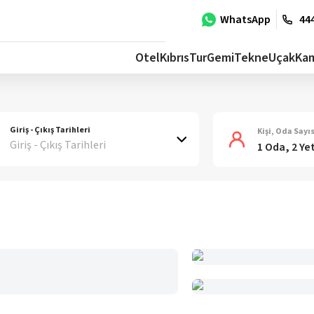
WhatsApp
444
Otel
Kıbrıs
Tur
Gemi
Tekne
Uçak
Ka
Giriş - Çıkış Tarihleri
Kişi, Oda Sayıs
Giriş - Çıkış Tarihleri
1 Oda, 2 Ye