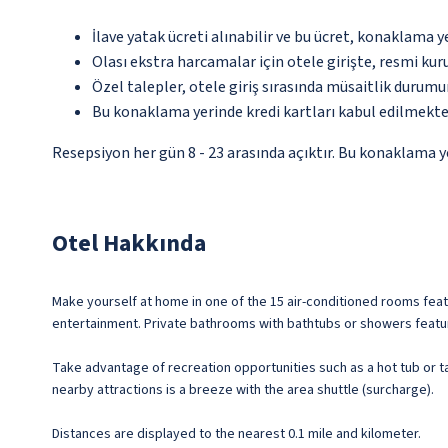
İlave yatak ücreti alınabilir ve bu ücret, konaklama y
Olası ekstra harcamalar için otele girişte, resmi kur
Özel talepler, otele giriş sırasında müsaitlik durumu
Bu konaklama yerinde kredi kartları kabul edilmekte
Resepsiyon her gün 8 - 23 arasında açıktır. Bu konaklama y
Otel Hakkında
Make yourself at home in one of the 15 air-conditioned rooms fea
entertainment. Private bathrooms with bathtubs or showers featu
Take advantage of recreation opportunities such as a hot tub or ta
nearby attractions is a breeze with the area shuttle (surcharge).
Distances are displayed to the nearest 0.1 mile and kilometer.