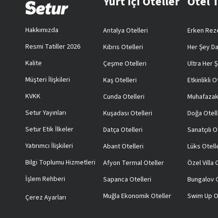
Yurt İçi Oteller
Otel 
Hakkımızda
Antalya Otelleri
Erken Reze
Resmi Tatiller 2026
Kıbrıs Otelleri
Her Şey Da
Kalite
Çeşme Otelleri
Ultra Her Ş
Müşteri İlişkileri
Kaş Otelleri
Etkinlikli O
KVKK
Cunda Otelleri
Muhafazak
Setur Yayınları
Kuşadası Otelleri
Doğa Otell
Setur Etik İlkeler
Datça Otelleri
Sanatçılı O
Yatırımcı İlişkileri
Abant Otelleri
Lüks Otell
Bilgi Toplumu Hizmetleri
Afyon Termal Oteller
Özel Villa
İşlem Rehberi
Sapanca Otelleri
Bungalov O
Muğla Ekonomik Oteller
Swim Up O
Çerez Ayarları