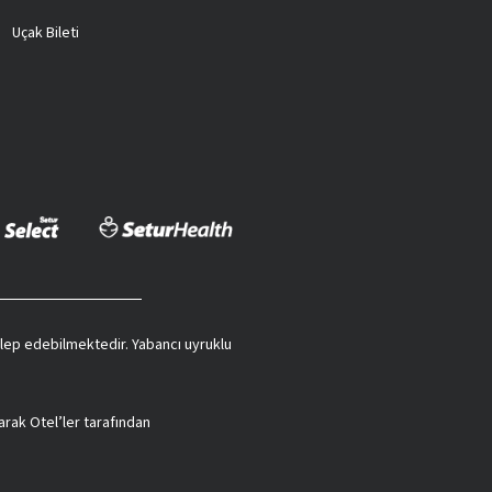
Uçak Bileti
 talep edebilmektedir. Yabancı uyruklu
arak Otel’ler tarafından