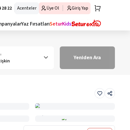
 28 22
Acenteler
Üye Ol
Giriş Yap
mpanyalar
Yaz Fırsatları
SeturKids
ı
Yeniden Ara
tişkin
Haritada Gör