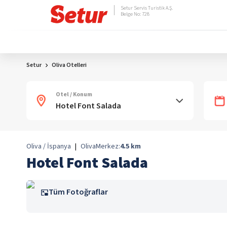
Setur Servis Turistik A.Ş.
Belge No: 728
Setur
Oliva Otelleri
Otel / Konum
Oliva / İspanya
|
Oliva
Merkez:
4.5
km
Hotel Font Salada
Tüm Fotoğraflar