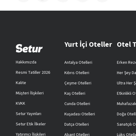
Yurt İçi Oteller
Otel 
Hakkımızda
Antalya Otelleri
Erken Reze
Resmi Tatiller 2026
Kıbrıs Otelleri
Her Şey Da
Kalite
Çeşme Otelleri
Ultra Her Ş
Müşteri İlişkileri
Kaş Otelleri
Etkinlikli O
KVKK
Cunda Otelleri
Muhafazak
Setur Yayınları
Kuşadası Otelleri
Doğa Otell
Setur Etik İlkeler
Datça Otelleri
Sanatçılı O
Yatırımcı İlişkileri
Abant Otelleri
Lüks Otell