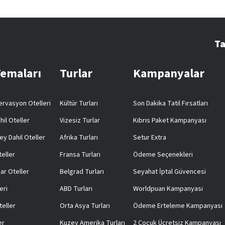
Ta
Temaları
Turlar
Kampanyalar
rvasyon Otelleri
Kültür Turları
Son Dakika Tatil Fırsatları
hil Oteller
Vizesiz Turlar
Kıbrıs Paket Kampanyası
ey Dahil Oteller
Afrika Turları
Setur Extra
teller
Fransa Turları
Ödeme Seçenekleri
ar Oteller
Belgrad Turları
Seyahat İptal Güvencesi
eri
ABD Turları
Worldpuan Kampanyası
teller
Orta Asya Turları
Ödeme Erteleme Kampanyası
er
Kuzey Amerika Turları
2 Çocuk Ücretsiz Kampanyası