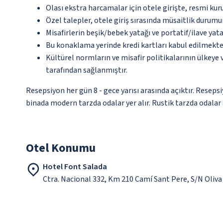
Olası ekstra harcamalar için otele girişte, resmi kur
Özel talepler, otele giriş sırasında müsaitlik durumu
Misafirlerin beşik/bebek yatağı ve portatif/ilave ya
Bu konaklama yerinde kredi kartları kabul edilmekte
Kültürel normların ve misafir politikalarının ülkeye
tarafından sağlanmıştır.
Resepsiyon her gün 8 - gece yarısı arasında açıktır. Reseps
binada modern tarzda odalar yer alır. Rustik tarzda odalar a
Otel Konumu
Hotel Font Salada
Ctra. Nacional 332, Km 210 Camí Sant Pere, S/N Oliva