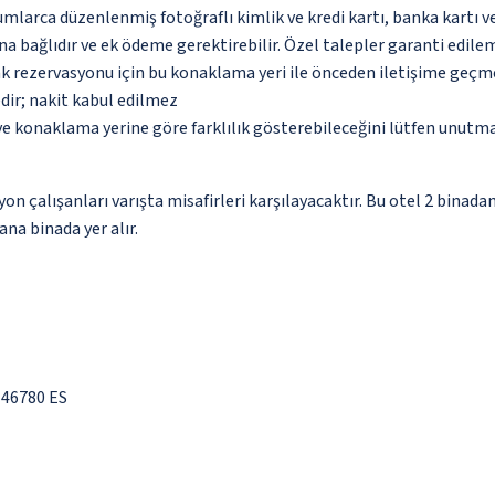
umlarca düzenlenmiş fotoğraflı kimlik ve kredi kartı, banka kartı v
na bağlıdır ve ek ödeme gerektirebilir. Özel talepler garanti edile
tak rezervasyonu için bu konaklama yeri ile önceden iletişime geçm
dir; nakit kabul edilmez
 ve konaklama yerine göre farklılık gösterebileceğini lütfen unutm
iyon çalışanları varışta misafirleri karşılayacaktır. Bu otel 2 bin
na binada yer alır.
 46780 ES