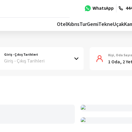
WhatsApp
444
Otel
Kıbrıs
Tur
Gemi
Tekne
Uçak
Ka
Giriş - Çıkış Tarihleri
Kişi, Oda Sayıs
Giriş - Çıkış Tarihleri
1 Oda, 2 Ye