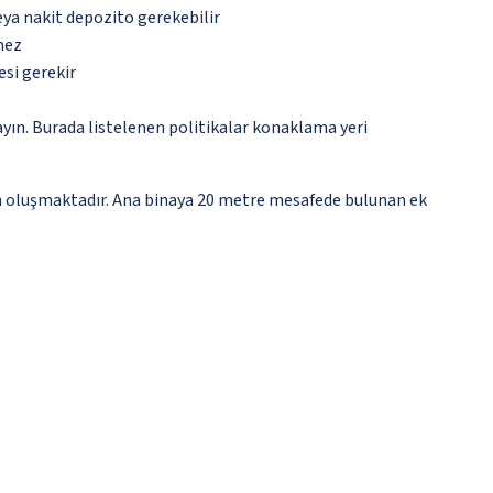
eya nakit depozito gerekebilir
mez
esi gerekir
ayın. Burada listelenen politikalar konaklama yeri
adan oluşmaktadır. Ana binaya 20 metre mesafede bulunan ek