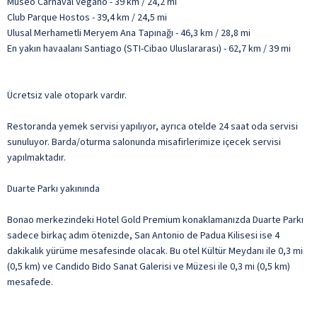
Museo Carnaval Vegano - 39 km / 24,2 mi
Club Parque Hostos - 39,4 km / 24,5 mi
Ulusal Merhametli Meryem Ana Tapınağı - 46,3 km / 28,8 mi
En yakın havaalanı Santiago (STI-Cibao Uluslararası) - 62,7 km / 39 mi
Ücretsiz vale otopark vardır.
Restoranda yemek servisi yapılıyor, ayrıca otelde 24 saat oda servisi
sunuluyor. Barda/oturma salonunda misafirlerimize içecek servisi
yapılmaktadır.
Duarte Parkı yakınında
Bonao merkezindeki Hotel Gold Premium konaklamanızda Duarte Parkı
sadece birkaç adım ötenizde, San Antonio de Padua Kilisesi ise 4
dakikalık yürüme mesafesinde olacak. Bu otel Kültür Meydanı ile 0,3 mi
(0,5 km) ve Candido Bido Sanat Galerisi ve Müzesi ile 0,3 mi (0,5 km)
mesafede.