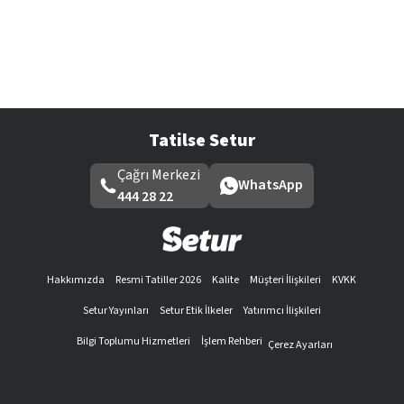
Tatilse Setur
Çağrı Merkezi
WhatsApp
444 28 22
Hakkımızda
Resmi Tatiller 2026
Kalite
Müşteri İlişkileri
KVKK
Setur Yayınları
Setur Etik İlkeler
Yatırımcı İlişkileri
Bilgi Toplumu Hizmetleri
İşlem Rehberi
Çerez Ayarları