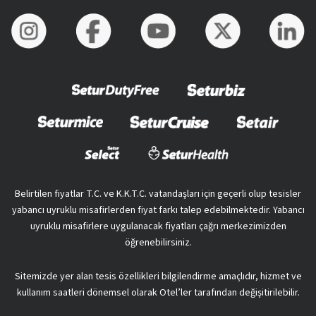
Belirtilen fiyatlar T.C. ve K.K.T.C. vatandaşları için geçerli olup tesisler
yabancı uyruklu misafirlerden fiyat farkı talep edebilmektedir. Yabancı
uyruklu misafirlere uygulanacak fiyatları çağrı merkezimizden
öğrenebilirsiniz.
Sitemizde yer alan tesis özellikleri bilgilendirme amaçlıdır, hizmet ve
kullanım saatleri dönemsel olarak Otel’ler tarafından değişitirilebilir.