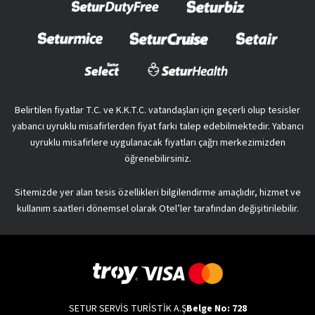
Belirtilen fiyatlar T.C. ve K.K.T.C. vatandaşları için geçerli olup tesisler
yabancı uyruklu misafirlerden fiyat farkı talep edebilmektedir. Yabancı
uyruklu misafirlere uygulanacak fiyatları çağrı merkezimizden
öğrenebilirsiniz.
Sitemizde yer alan tesis özellikleri bilgilendirme amaçlıdır, hizmet ve
kullanım saatleri dönemsel olarak Otel’ler tarafından değişitirilebilir.
SETUR SERVİS TURİSTİK A.Ş
Belge No: 728