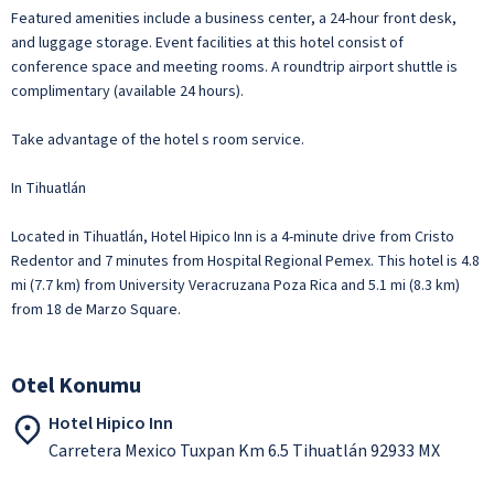
Featured amenities include a business center, a 24-hour front desk,
and luggage storage. Event facilities at this hotel consist of
conference space and meeting rooms. A roundtrip airport shuttle is
complimentary (available 24 hours).
Take advantage of the hotel s room service.
In Tihuatlán
Located in Tihuatlán, Hotel Hipico Inn is a 4-minute drive from Cristo
Redentor and 7 minutes from Hospital Regional Pemex. This hotel is 4.8
mi (7.7 km) from University Veracruzana Poza Rica and 5.1 mi (8.3 km)
from 18 de Marzo Square.
Otel Konumu
Hotel Hipico Inn
Carretera Mexico Tuxpan Km 6.5 Tihuatlán 92933 MX