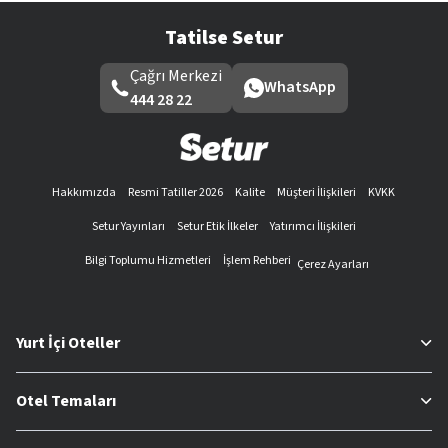
Tatilse Setur
Çağrı Merkezi
WhatsApp
444 28 22
Hakkımızda
Resmi Tatiller 2026
Kalite
Müşteri İlişkileri
KVKK
Setur Yayınları
Setur Etik İlkeler
Yatırımcı İlişkileri
Bilgi Toplumu Hizmetleri
İşlem Rehberi
Çerez Ayarları
Yurt İçi Oteller
Otel Temaları