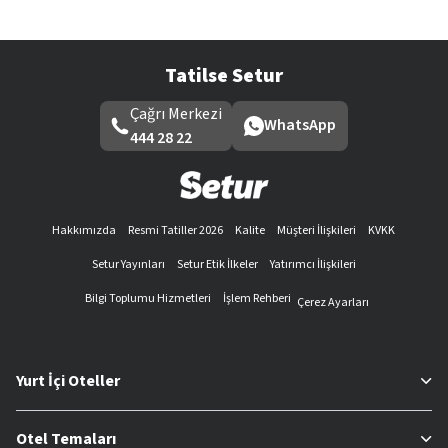
Tatilse Setur
Çağrı Merkezi
WhatsApp
444 28 22
Hakkımızda
Resmi Tatiller 2026
Kalite
Müşteri İlişkileri
KVKK
Setur Yayınları
Setur Etik İlkeler
Yatırımcı İlişkileri
Bilgi Toplumu Hizmetleri
İşlem Rehberi
Çerez Ayarları
Yurt İçi Oteller
Otel Temaları