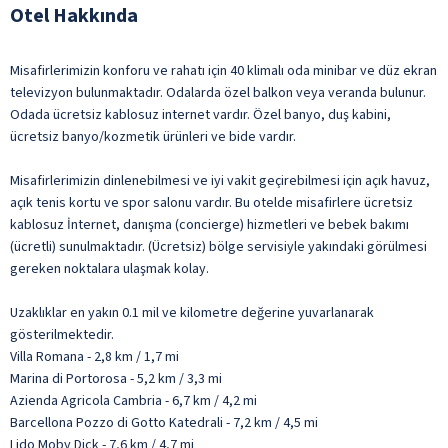
Otel Hakkında
Misafirlerimizin konforu ve rahatı için 40 klimalı oda minibar ve düz ekran
televizyon bulunmaktadır. Odalarda özel balkon veya veranda bulunur.
Odada ücretsiz kablosuz internet vardır. Özel banyo, duş kabini,
ücretsiz banyo/kozmetik ürünleri ve bide vardır.
Misafirlerimizin dinlenebilmesi ve iyi vakit geçirebilmesi için açık havuz,
açık tenis kortu ve spor salonu vardır. Bu otelde misafirlere ücretsiz
kablosuz İnternet, danışma (concierge) hizmetleri ve bebek bakımı
(ücretli) sunulmaktadır. (Ücretsiz) bölge servisiyle yakındaki görülmesi
gereken noktalara ulaşmak kolay.
Uzaklıklar en yakın 0.1 mil ve kilometre değerine yuvarlanarak
gösterilmektedir.
Villa Romana - 2,8 km / 1,7 mi
Marina di Portorosa - 5,2 km / 3,3 mi
Azienda Agricola Cambria - 6,7 km / 4,2 mi
Barcellona Pozzo di Gotto Katedrali - 7,2 km / 4,5 mi
Lido Moby Dick - 7,6 km / 4,7 mi