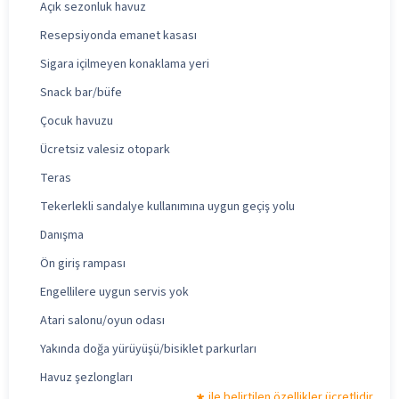
Açık sezonluk havuz
Resepsiyonda emanet kasası
Sigara içilmeyen konaklama yeri
Snack bar/büfe
Çocuk havuzu
Ücretsiz valesiz otopark
Teras
Tekerlekli sandalye kullanımına uygun geçiş yolu
Danışma
Ön giriş rampası
Engellilere uygun servis yok
Atari salonu/oyun odası
Yakında doğa yürüyüşü/bisiklet parkurları
Havuz şezlongları
ile belirtilen özellikler ücretlidir.