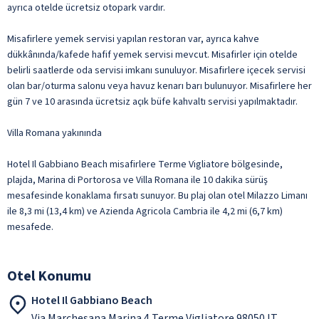
ayrıca otelde ücretsiz otopark vardır.
Misafirlere yemek servisi yapılan restoran var, ayrıca kahve
dükkânında/kafede hafif yemek servisi mevcut. Misafirler için otelde
belirli saatlerde oda servisi imkanı sunuluyor. Misafirlere içecek servisi
olan bar/oturma salonu veya havuz kenarı barı bulunuyor. Misafirlere her
gün 7 ve 10 arasında ücretsiz açık büfe kahvaltı servisi yapılmaktadır.
Villa Romana yakınında
Hotel Il Gabbiano Beach misafirlere Terme Vigliatore bölgesinde,
plajda, Marina di Portorosa ve Villa Romana ile 10 dakika sürüş
mesafesinde konaklama fırsatı sunuyor. Bu plaj olan otel Milazzo Limanı
ile 8,3 mi (13,4 km) ve Azienda Agricola Cambria ile 4,2 mi (6,7 km)
mesafede.
Otel Konumu
Hotel Il Gabbiano Beach
Via Marchesana Marina 4 Terme Vigliatore 98050 IT