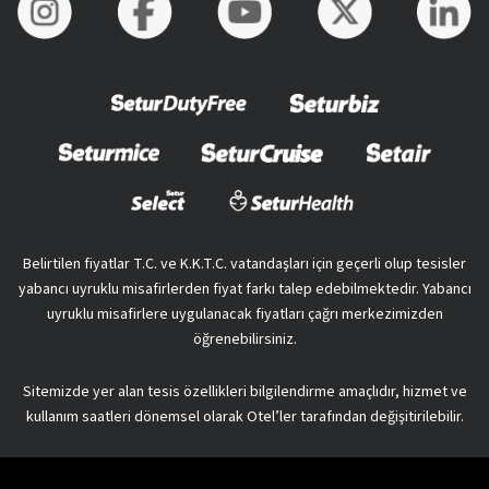
Belirtilen fiyatlar T.C. ve K.K.T.C. vatandaşları için geçerli olup tesisler
yabancı uyruklu misafirlerden fiyat farkı talep edebilmektedir. Yabancı
uyruklu misafirlere uygulanacak fiyatları çağrı merkezimizden
öğrenebilirsiniz.
Sitemizde yer alan tesis özellikleri bilgilendirme amaçlıdır, hizmet ve
kullanım saatleri dönemsel olarak Otel’ler tarafından değişitirilebilir.