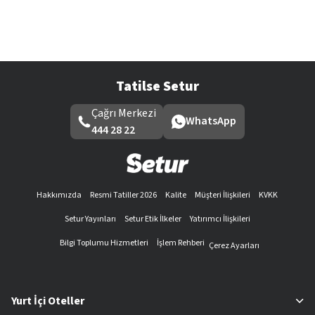
Tatilse Setur
Çağrı Merkezi
WhatsApp
444 28 22
Hakkımızda
Resmi Tatiller 2026
Kalite
Müşteri İlişkileri
KVKK
Setur Yayınları
Setur Etik İlkeler
Yatırımcı İlişkileri
Bilgi Toplumu Hizmetleri
İşlem Rehberi
Çerez Ayarları
Yurt İçi Oteller