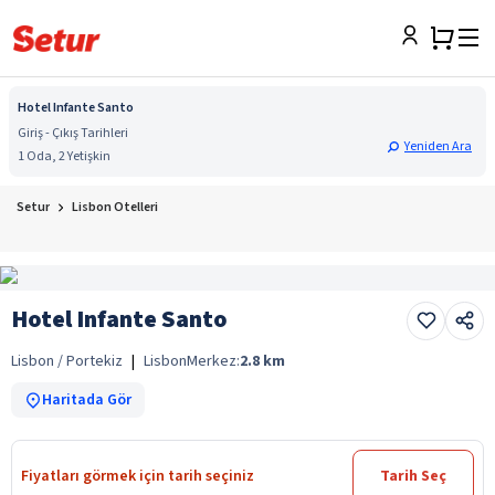
Hotel Infante Santo
Giriş - Çıkış Tarihleri
Yeniden Ara
1 Oda, 2 Yetişkin
Setur
Lisbon Otelleri
Hotel Infante Santo
Lisbon / Portekiz
|
Lisbon
Merkez:
2.8
km
Haritada Gör
Fiyatları görmek için tarih seçiniz
Tarih Seç