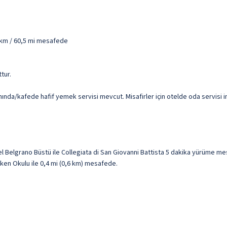
4 km / 60,5 mi mesafede
ttur.
nında/kafede hafif yemek servisi mevcut. Misafirler için otelde oda servisi 
el Belgrano Büstü ile Collegiata di San Giovanni Battista 5 dakika yürüme me
elken Okulu ile 0,4 mi (0,6 km) mesafede.