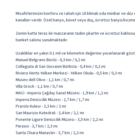
Misafirlerimizin konforu ve rahatı için 16 klimalı oda minibar ve düz
kanalları vardır. Özel banyo, küvet veya duş, ücretsiz banyo/kozmet
Zemin katta teras ile manzaranın tadını çıkartın ve ücretsiz kablos
banket salonu sunulmaktadır.
Uzaklıklar en yakın 0.1 mil ve kilometre değerine yuvarlanarak göst
Manuel Belgrano Büstü - 0,3 km / 0,2 mi
Collegiata di San Giovanni Battista - 0,4 km / 0,2 mi
Riviera Vento Yelken Merkezi - Yelken Okulu - 0,5 km / 0,3 mi
Museo dell Olivo - 1,1 km / 0,7 mi
Villa Grock - 1,1 km / 0,7 mi
MACI - Imperia Çağdaş Sanat Müzesi - 1,9 km / 1,2 mi
Imperia Denizcilik Müzesi - 2,7 km / 1,7 mi
Prarolo Kulesi - 3,3 km / 2 mi
San Maurizio Katedrali - 3,4 km / 2,1 mi
Ponente Ligure Denizcilik Müzesi - 3,5 km / 2,2 mi
Parasio - 3,7 km / 2,3 mi
Santa Chiara Manastırı - 3,7 km / 2,3 mi