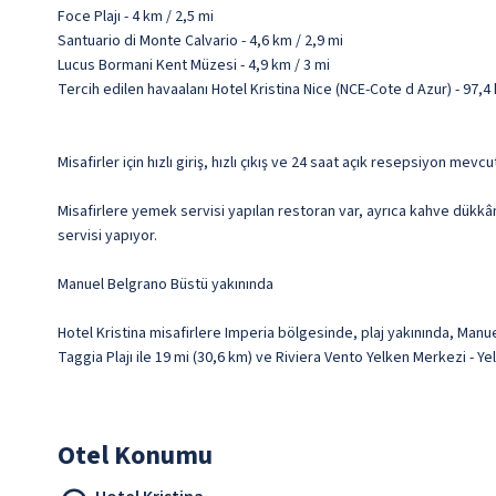
Foce Plajı - 4 km / 2,5 mi
Santuario di Monte Calvario - 4,6 km / 2,9 mi
Lucus Bormani Kent Müzesi - 4,9 km / 3 mi
Tercih edilen havaalanı Hotel Kristina Nice (NCE-Cote d Azur) - 97,
Misafirler için hızlı giriş, hızlı çıkış ve 24 saat açık resepsiyon mevcu
Misafirlere yemek servisi yapılan restoran var, ayrıca kahve dükkâ
servisi yapıyor.
Manuel Belgrano Büstü yakınında
Hotel Kristina misafirlere Imperia bölgesinde, plaj yakınında, Manu
Taggia Plajı ile 19 mi (30,6 km) ve Riviera Vento Yelken Merkezi - Y
Otel Konumu