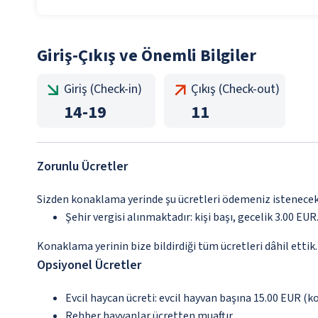
Giriş-Çıkış ve Önemli Bilgiler
Giriş (Check-in)
Çıkış (Check-out)
14
-
19
11
Zorunlu Ücretler
Sizden konaklama yerinde şu ücretleri ödemeniz istenecektir
Şehir vergisi alınmaktadır: kişi başı, gecelik 3.00 EUR.
Konaklama yerinin bize bildirdiği tüm ücretleri dâhil ettik.
Opsiyonel Ücretler
Evcil haycan ücreti: evcil hayvan başına 15.00 EUR (k
Rehber hayvanlar ücretten muaftır