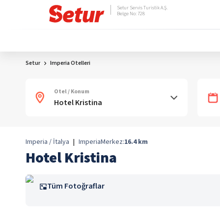
Setur Servis Turistik A.Ş.
Belge No: 728
Setur
Imperia Otelleri
Otel / Konum
Imperia / İtalya
|
Imperia
Merkez:
16.4
km
Hotel Kristina
Tüm Fotoğraflar