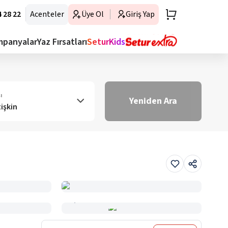
 28 22
Acenteler
Üye Ol
Giriş Yap
mpanyalar
Yaz Fırsatları
SeturKids
ı
Yeniden Ara
tişkin
Haritada Gör