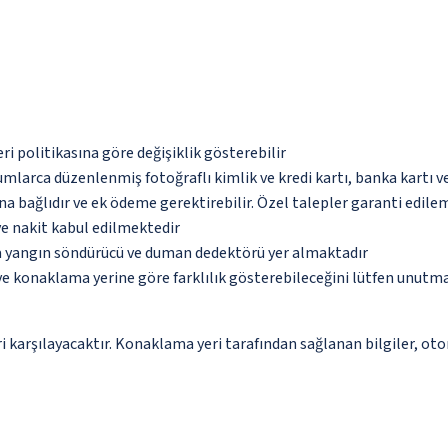
eri politikasına göre değişiklik gösterebilir
umlarca düzenlenmiş fotoğraflı kimlik ve kredi kartı, banka kartı v
na bağlıdır ve ek ödeme gerektirebilir. Özel talepler garanti edile
ve nakit kabul edilmektedir
da yangın söndürücü ve duman dedektörü yer almaktadır
 ve konaklama yerine göre farklılık gösterebileceğini lütfen unutm
 karşılayacaktır. Konaklama yeri tarafından sağlanan bilgiler, otoma