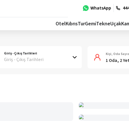
WhatsApp
444
Otel
Kıbrıs
Tur
Gemi
Tekne
Uçak
Ka
Giriş - Çıkış Tarihleri
Kişi, Oda Sayıs
Giriş - Çıkış Tarihleri
1 Oda, 2 Ye