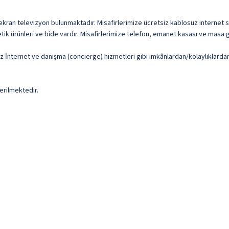
 ekran televizyon bulunmaktadır. Misafirlerimize ücretsiz kablosuz internet sun
ik ürünleri ve bide vardır. Misafirlerimize telefon, emanet kasası ve masa gi
uz İnternet ve danışma (concierge) hizmetleri gibi imkânlardan/kolaylıklarda
erilmektedir.