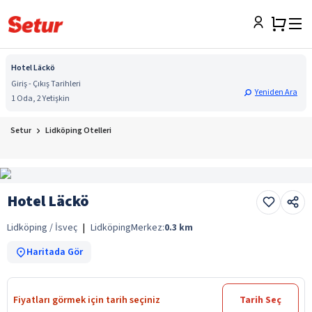
Hotel Läckö
Giriş - Çıkış Tarihleri
Yeniden Ara
1 Oda, 2 Yetişkin
Setur
Lidköping Otelleri
Hotel Läckö
Lidköping / İsveç
|
Lidköping
Merkez:
0.3
km
Haritada Gör
Fiyatları görmek için tarih seçiniz
Tarih Seç