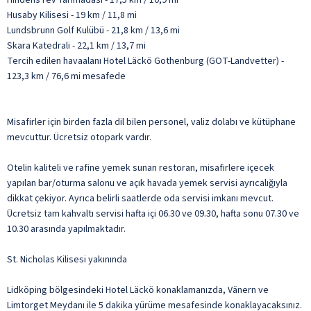
Husaby Kilisesi - 19 km / 11,8 mi
Lundsbrunn Golf Kulübü - 21,8 km / 13,6 mi
Skara Katedrali - 22,1 km / 13,7 mi
Tercih edilen havaalanı Hotel Läckö Gothenburg (GOT-Landvetter) -
123,3 km / 76,6 mi mesafede
Misafirler için birden fazla dil bilen personel, valiz dolabı ve kütüphane
mevcuttur. Ücretsiz otopark vardır.
Otelin kaliteli ve rafine yemek sunan restoran, misafirlere içecek
yapılan bar/oturma salonu ve açık havada yemek servisi ayrıcalığıyla
dikkat çekiyor. Ayrıca belirli saatlerde oda servisi imkanı mevcut.
Ücretsiz tam kahvaltı servisi hafta içi 06.30 ve 09.30, hafta sonu 07.30 ve
10.30 arasında yapılmaktadır.
St. Nicholas Kilisesi yakınında
Lidköping bölgesindeki Hotel Läckö konaklamanızda, Vänern ve
Limtorget Meydanı ile 5 dakika yürüme mesafesinde konaklayacaksınız.