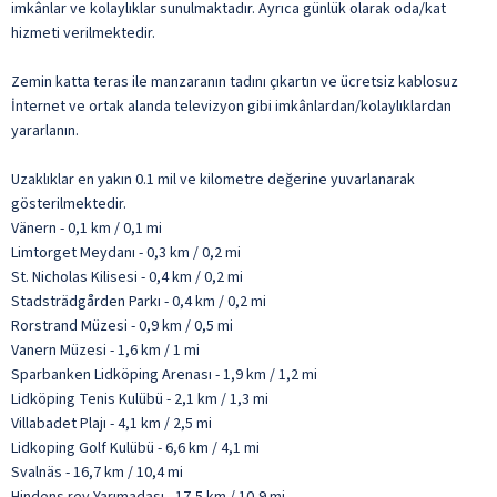
imkânlar ve kolaylıklar sunulmaktadır. Ayrıca günlük olarak oda/kat
hizmeti verilmektedir.
Zemin katta teras ile manzaranın tadını çıkartın ve ücretsiz kablosuz
İnternet ve ortak alanda televizyon gibi imkânlardan/kolaylıklardan
yararlanın.
Uzaklıklar en yakın 0.1 mil ve kilometre değerine yuvarlanarak
gösterilmektedir.
Vänern - 0,1 km / 0,1 mi
Limtorget Meydanı - 0,3 km / 0,2 mi
St. Nicholas Kilisesi - 0,4 km / 0,2 mi
Stadsträdgården Parkı - 0,4 km / 0,2 mi
Rorstrand Müzesi - 0,9 km / 0,5 mi
Vanern Müzesi - 1,6 km / 1 mi
Sparbanken Lidköping Arenası - 1,9 km / 1,2 mi
Lidköping Tenis Kulübü - 2,1 km / 1,3 mi
Villabadet Plajı - 4,1 km / 2,5 mi
Lidkoping Golf Kulübü - 6,6 km / 4,1 mi
Svalnäs - 16,7 km / 10,4 mi
Hindens rev Yarımadası - 17,5 km / 10,9 mi