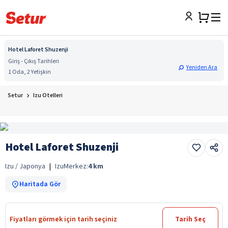
Hotel Laforet Shuzenji
Giriş - Çıkış Tarihleri
Yeniden Ara
1 Oda, 2 Yetişkin
Setur
Izu Otelleri
Hotel Laforet Shuzenji
Izu / Japonya
|
Izu
Merkez:
4
km
Haritada Gör
Fiyatları görmek için tarih seçiniz
Tarih Seç