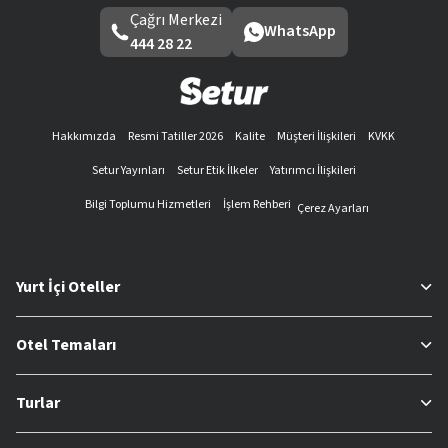
Çağrı Merkezi
WhatsApp
444 28 22
Hakkımızda
Resmi Tatiller 2026
Kalite
Müşteri İlişkileri
KVKK
Setur Yayınları
Setur Etik İlkeler
Yatırımcı İlişkileri
Bilgi Toplumu Hizmetleri
İşlem Rehberi
Çerez Ayarları
Yurt İçi Oteller
Otel Temaları
Turlar