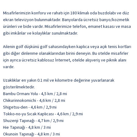
Misafirlerimizin konforu ve rahatı için 180 klimalı oda buzdolabı ve düz
ekran televizyon bulunmaktadır. Banyolarda ücretsiz banyo/kozmetik
ürünleri ve bide vardır. Misafirlerimize telefon, emanet kasası ve masa
gibi imkânlar ve kolaylıklar sunulmaktadır.
Ailenin golf düşkünü golf sahasındayken kaplıca veya açık tenis kortları
gibi diğer dinlenme olanaklarından birini deneyin. Bu otelde misafirler
için ayrıca ücretsiz kablosuz İnternet, otelde alışveriş ve piknik alanı
vardır.
Uzaklıklar en yakın 0.1 mil ve kilometre değerine yuvarlanarak
gösterilmektedir.
Bambu Ormanı Yolu - 4,5 km / 2,8 mi
Chikurinnokomichi - 4,6 km / 2,8 mi
Shigetsu-den - 4,6 km / 2,9 mi
Tokko-no-yu Sıcak Kaplıcası - 4,6 km / 2,9 mi
Shuzenji Tapınağı - 4,7 km / 2,9 mi
Hie Tapınağı - 4,8 km / 3 mi
Okunoin Tapınağı - 4,8 km / 3 mi