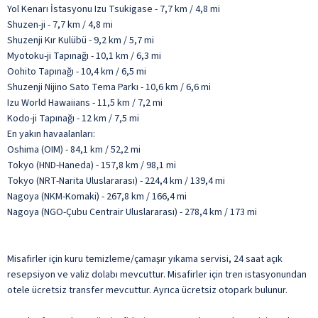
Yol Kenarı İstasyonu Izu Tsukigase - 7,7 km / 4,8 mi
Shuzen-ji - 7,7 km / 4,8 mi
Shuzenji Kır Kulübü - 9,2 km / 5,7 mi
Myotoku-ji Tapınağı - 10,1 km / 6,3 mi
Oohito Tapınağı - 10,4 km / 6,5 mi
Shuzenji Nijino Sato Tema Parkı - 10,6 km / 6,6 mi
Izu World Hawaiians - 11,5 km / 7,2 mi
Kodo-ji Tapınağı - 12 km / 7,5 mi
En yakın havaalanları:
Oshima (OIM) - 84,1 km / 52,2 mi
Tokyo (HND-Haneda) - 157,8 km / 98,1 mi
Tokyo (NRT-Narita Uluslararası) - 224,4 km / 139,4 mi
Nagoya (NKM-Komaki) - 267,8 km / 166,4 mi
Nagoya (NGO-Çubu Centrair Uluslararası) - 278,4 km / 173 mi
Misafirler için kuru temizleme/çamaşır yıkama servisi, 24 saat açık
resepsiyon ve valiz dolabı mevcuttur. Misafirler için tren istasyonundan
otele ücretsiz transfer mevcuttur. Ayrıca ücretsiz otopark bulunur.