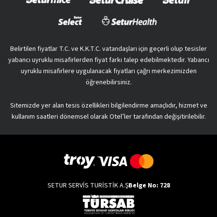
Belirtilen fiyatlar T.C. ve K.K.T.C. vatandaşları için geçerli olup tesisler
yabancı uyruklu misafirlerden fiyat farkı talep edebilmektedir. Yabancı
uyruklu misafirlere uygulanacak fiyatları çağrı merkezimizden
öğrenebilirsiniz.
Sitemizde yer alan tesis özellikleri bilgilendirme amaçlıdır, hizmet ve
kullanım saatleri dönemsel olarak Otel’ler tarafından değişitirilebilir.
SETUR SERVİS TURİSTİK A.Ş
Belge No: 728