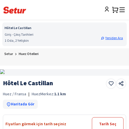
Hôtel Le Castillan
Giriş - Çıkış Tarihleri
Yeniden Ara
1 Oda, 2 Yetişkin
Setur
Huez Otelleri
Hôtel Le Castillan
Huez / Fransa
|
Huez
Merkez:
1.1
km
Haritada Gör
Fiyatları görmek için tarih seçiniz
Tarih Seç