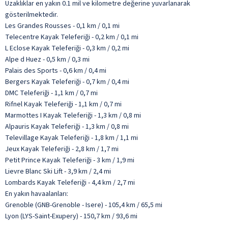
Uzaklıklar en yakın 0.1 mil ve kilometre değerine yuvarlanarak
gösterilmektedir.
Les Grandes Rousses - 0,1 km / 0,1 mi
Telecentre Kayak Teleferiği - 0,2 km / 0,1 mi
L Eclose Kayak Teleferiği - 0,3 km / 0,2 mi
Alpe d Huez - 0,5 km / 0,3 mi
Palais des Sports - 0,6 km / 0,4 mi
Bergers Kayak Teleferiği - 0,7 km / 0,4 mi
DMC Teleferiği - 1,1 km / 0,7 mi
Rifnel Kayak Teleferiği - 1,1 km / 0,7 mi
Marmottes I Kayak Teleferiği - 1,3 km / 0,8 mi
Alpauris Kayak Teleferiği - 1,3 km / 0,8 mi
Televillage Kayak Teleferiği - 1,8 km / 1,1 mi
Jeux Kayak Teleferiği - 2,8 km / 1,7 mi
Petit Prince Kayak Teleferiği - 3 km / 1,9 mi
Lievre Blanc Ski Lift - 3,9 km / 2,4 mi
Lombards Kayak Teleferiği - 4,4 km / 2,7 mi
En yakın havaalanları:
Grenoble (GNB-Grenoble - Isere) - 105,4 km / 65,5 mi
Lyon (LYS-Saint-Exupery) - 150,7 km / 93,6 mi