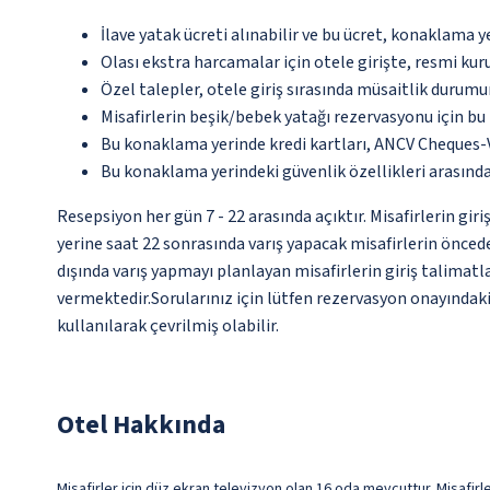
İlave yatak ücreti alınabilir ve bu ücret, konaklama y
Olası ekstra harcamalar için otele girişte, resmi kur
Özel talepler, otele giriş sırasında müsaitlik durumu
Misafirlerin beşik/bebek yatağı rezervasyonu için b
Bu konaklama yerinde kredi kartları, ANCV Cheques-
Bu konaklama yerindeki güvenlik özellikleri arasınd
Resepsiyon her gün 7 - 22 arasında açıktır. Misafirlerin g
yerine saat 22 sonrasında varış yapacak misafirlerin önced
dışında varış yapmayı planlayan misafirlerin giriş talimatl
vermektedir.Sorularınız için lütfen rezervasyon onayındaki
kullanılarak çevrilmiş olabilir.
Otel Hakkında
Misafirler için düz ekran televizyon olan 16 oda mevcuttur. Misafirler