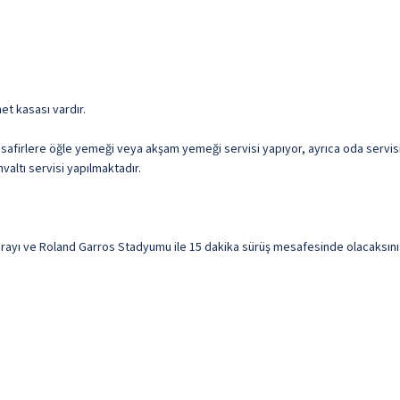
et kasası vardır.
afirlere öğle yemeği veya akşam yemeği servisi yapıyor, ayrıca oda servisi
valtı servisi yapılmaktadır.
ayı ve Roland Garros Stadyumu ile 15 dakika sürüş mesafesinde olacaksınız. B