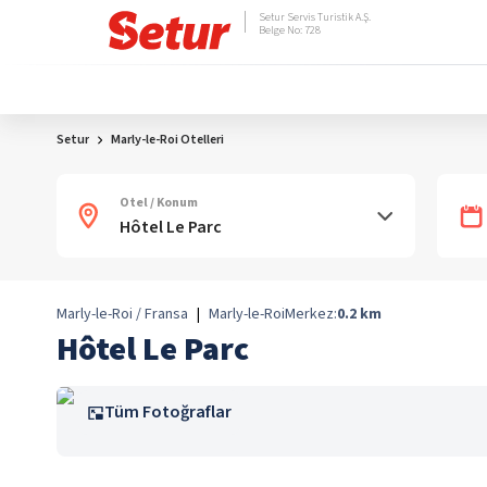
Setur Servis Turistik A.Ş.
Belge No: 728
Setur
Marly-le-Roi Otelleri
Otel / Konum
Marly-le-Roi / Fransa
|
Marly-le-Roi
Merkez:
0.2
km
Hôtel Le Parc
Tüm Fotoğraflar