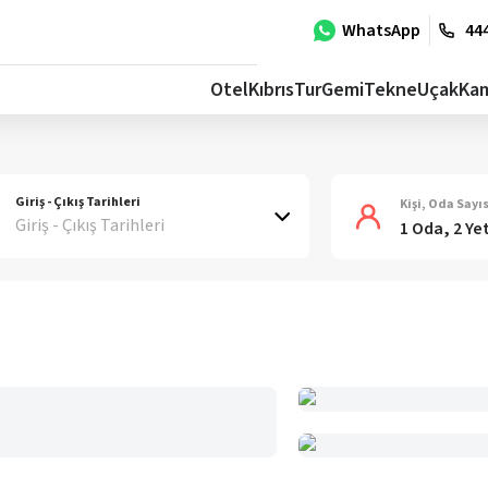
WhatsApp
444
Otel
Kıbrıs
Tur
Gemi
Tekne
Uçak
Ka
Giriş - Çıkış Tarihleri
Kişi, Oda Sayıs
Giriş - Çıkış Tarihleri
1 Oda, 2 Ye