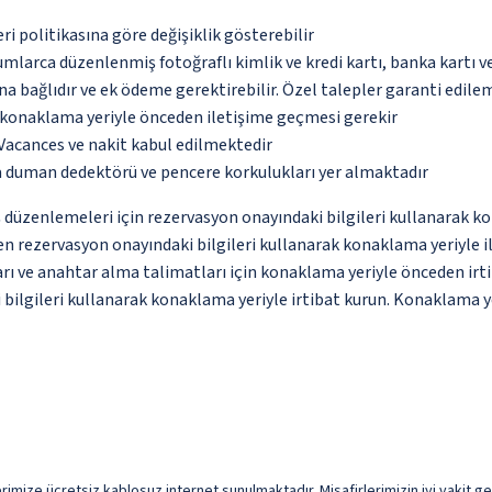
eri politikasına göre değişiklik gösterebilir
umlarca düzenlenmiş fotoğraflı kimlik ve kredi kartı, banka kartı v
na bağlıdır ve ek ödeme gerektirebilir. Özel talepler garanti edile
u konaklama yeriyle önceden iletişime geçmesi gerekir
Vacances ve nakit kabul edilmektedir
a duman dedektörü ve pencere korkulukları yer almaktadır
iriş düzenlemeleri için rezervasyon onayındaki bilgileri kullanara
en rezervasyon onayındaki bilgileri kullanarak konaklama yeriyle i
arı ve anahtar alma talimatları için konaklama yeriyle önceden irt
 bilgileri kullanarak konaklama yeriyle irtibat kurun. Konaklama ye
imize ücretsiz kablosuz internet sunulmaktadır. Misafirlerimizin iyi vakit geçi