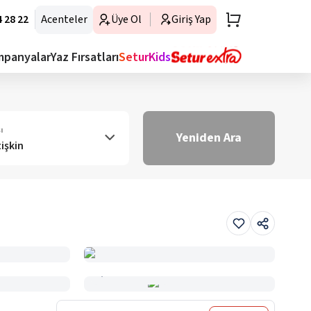
 28 22
Acenteler
Üye Ol
Giriş Yap
mpanyalar
Yaz Fırsatları
SeturKids
ı
Yeniden Ara
tişkin
Haritada Gör