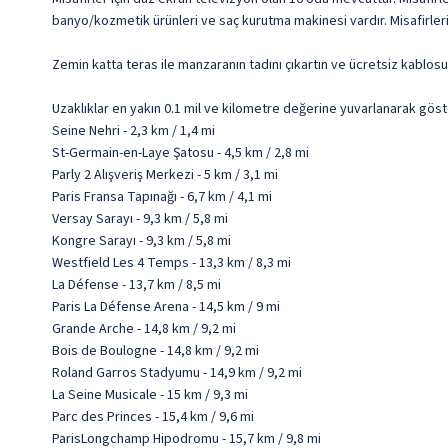
banyo/kozmetik ürünleri ve saç kurutma makinesi vardır. Misafirler
Zemin katta teras ile manzaranın tadını çıkartın ve ücretsiz kablosu
Uzaklıklar en yakın 0.1 mil ve kilometre değerine yuvarlanarak göst
Seine Nehri - 2,3 km / 1,4 mi
St-Germain-en-Laye Şatosu - 4,5 km / 2,8 mi
Parly 2 Alışveriş Merkezi - 5 km / 3,1 mi
Paris Fransa Tapınağı - 6,7 km / 4,1 mi
Versay Sarayı - 9,3 km / 5,8 mi
Kongre Sarayı - 9,3 km / 5,8 mi
Westfield Les 4 Temps - 13,3 km / 8,3 mi
La Défense - 13,7 km / 8,5 mi
Paris La Défense Arena - 14,5 km / 9 mi
Grande Arche - 14,8 km / 9,2 mi
Bois de Boulogne - 14,8 km / 9,2 mi
Roland Garros Stadyumu - 14,9 km / 9,2 mi
La Seine Musicale - 15 km / 9,3 mi
Parc des Princes - 15,4 km / 9,6 mi
ParisLongchamp Hipodromu - 15,7 km / 9,8 mi