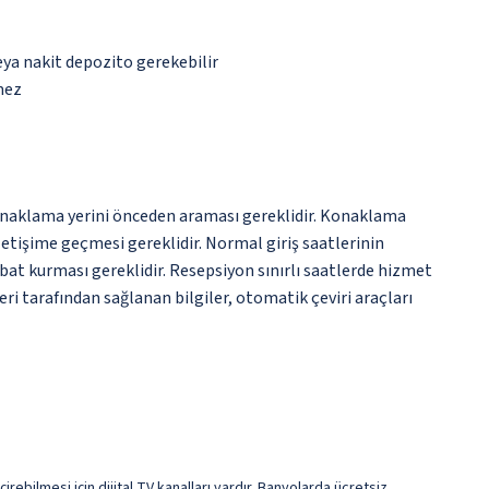
eya nakit depozito gerekebilir
mez
k konaklama yerini önceden araması gereklidir. Konaklama
letişime geçmesi gereklidir. Normal giriş saatlerinin
ibat kurması gereklidir. Resepsiyon sınırlı saatlerde hizmet
ri tarafından sağlanan bilgiler, otomatik çeviri araçları
rebilmesi için dijital TV kanalları vardır. Banyolarda ücretsiz