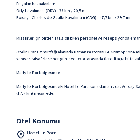
En yakın havaalanları:
Orly Havalimanı (ORY) - 33 km / 20,5 mi
Roissy - Charles de Gaulle Havalimanı (CDG) - 47,7 km / 29,7 mi
Misafirler için birden fazla dil bilen personel ve resepsiyonda eman
Otelin Fransız mutfağı alanında uzman restoranı Le Gramophone mis
yapıyor. Misafirlere her gün 7 ve 09.30 arasında ücretli açık büfe kah
Marly-le-Roi bölgesinde
Marly-le-Roi bölgesindeki Hôtel Le Parc konaklamanızda, Versay Sar
(17,7 km) mesafede.
Otel Konumu
Hôtel Le Parc