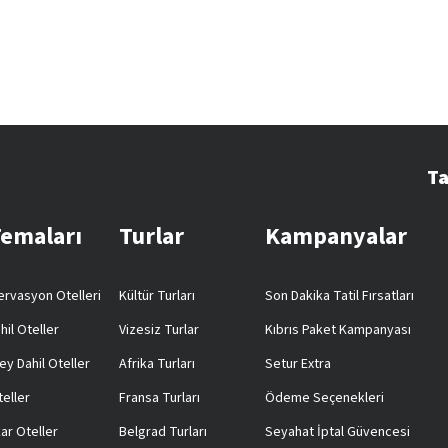
Ta
Temaları
Turlar
Kampanyalar
rvasyon Otelleri
Kültür Turları
Son Dakika Tatil Fırsatları
hil Oteller
Vizesiz Turlar
Kıbrıs Paket Kampanyası
ey Dahil Oteller
Afrika Turları
Setur Extra
teller
Fransa Turları
Ödeme Seçenekleri
ar Oteller
Belgrad Turları
Seyahat İptal Güvencesi