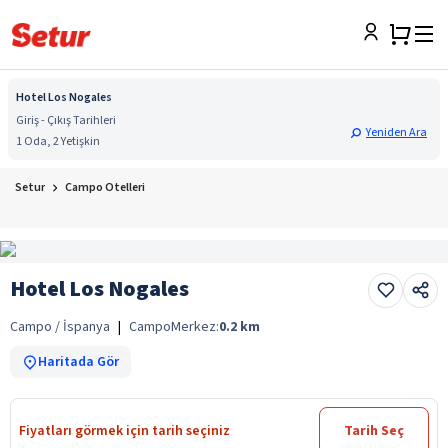
Hotel Los Nogales
Giriş - Çıkış Tarihleri
Yeniden Ara
1 Oda, 2 Yetişkin
Setur
Campo Otelleri
Hotel Los Nogales
Campo / İspanya
|
Campo
Merkez:
0.2
km
Haritada Gör
Fiyatları görmek için tarih seçiniz
Tarih Seç