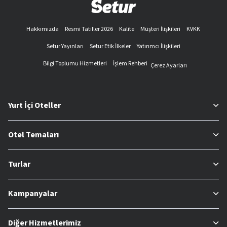
Hakkımızda
Resmi Tatiller 2026
Kalite
Müşteri İlişkileri
KVKK
Setur Yayınları
Setur Etik İlkeler
Yatırımcı İlişkileri
Bilgi Toplumu Hizmetleri
İşlem Rehberi
Çerez Ayarları
Yurt İçi Oteller
Otel Temaları
Turlar
Kampanyalar
Diğer Hizmetlerimiz