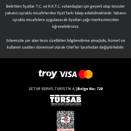
Belirtilen fiyatlar T.C. ve K.K.T.C. vatandaşları için geçerli olup tesisler
yabancı uyruklu misafirlerden fiyat farkı talep edebilmektedir. Yabancı
uyruklu misafirlere uygulanacak fiyatları çağrı merkezimizden
öğrenebilirsiniz.
Sitemizde yer alan tesis özellikleri bilgilendirme amaçlıdır, hizmet ve
kullanım saatleri dönemsel olarak Otel’ler tarafından değişitirilebilir.
SETUR SERVİS TURİSTİK A.Ş
Belge No: 728