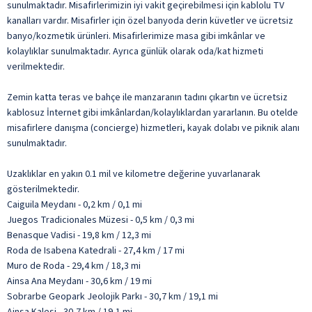
sunulmaktadır. Misafirlerimizin iyi vakit geçirebilmesi için kablolu TV
kanalları vardır. Misafirler için özel banyoda derin küvetler ve ücretsiz
banyo/kozmetik ürünleri. Misafirlerimize masa gibi imkânlar ve
kolaylıklar sunulmaktadır. Ayrıca günlük olarak oda/kat hizmeti
verilmektedir.
Zemin katta teras ve bahçe ile manzaranın tadını çıkartın ve ücretsiz
kablosuz İnternet gibi imkânlardan/kolaylıklardan yararlanın. Bu otelde
misafirlere danışma (concierge) hizmetleri, kayak dolabı ve piknik alanı
sunulmaktadır.
Uzaklıklar en yakın 0.1 mil ve kilometre değerine yuvarlanarak
gösterilmektedir.
Caiguila Meydanı - 0,2 km / 0,1 mi
Juegos Tradicionales Müzesi - 0,5 km / 0,3 mi
Benasque Vadisi - 19,8 km / 12,3 mi
Roda de Isabena Katedrali - 27,4 km / 17 mi
Muro de Roda - 29,4 km / 18,3 mi
Ainsa Ana Meydanı - 30,6 km / 19 mi
Sobrarbe Geopark Jeolojik Parkı - 30,7 km / 19,1 mi
Ainsa Kalesi - 30,7 km / 19,1 mi