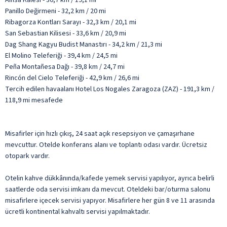
Panillo Değirmeni - 32,2 km / 20 mi
Ribagorza Kontları Sarayı - 32,3 km / 20,1 mi
San Sebastian Kilisesi - 33,6 km / 20,9 mi
Dag Shang Kagyu Budist Manastırı - 34,2 km / 21,3 mi
El Molino Teleferiği - 39,4 km / 24,5 mi
Peña Montañesa Dağı - 39,8 km / 24,7 mi
Rincón del Cielo Teleferiği - 42,9 km / 26,6 mi
Tercih edilen havaalanı Hotel Los Nogales Zaragoza (ZAZ) - 191,3 km /
118,9 mi mesafede
Misafirler için hızlı çıkış, 24 saat açık resepsiyon ve çamaşırhane
mevcuttur. Otelde konferans alanı ve toplantı odası vardır. Ücretsiz
otopark vardır.
Otelin kahve dükkânında/kafede yemek servisi yapılıyor, ayrıca belirli
saatlerde oda servisi imkanı da mevcut. Oteldeki bar/oturma salonu
misafirlere içecek servisi yapıyor. Misafirlere her gün 8 ve 11 arasında
ücretli kontinental kahvaltı servisi yapılmaktadır.