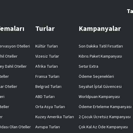
Ta
Temaları
Turlar
Kampanyalar
rvasyon Otelleri
Kültür Turları
Son Dakika Tatil Fırsatları
hil Oteller
Vizesiz Turlar
Kıbrıs Paket Kampanyası
ey Dahil Oteller
Afrika Turları
Setur Extra
teller
Fransa Turları
Ödeme Seçenekleri
ar Oteller
Belgrad Turları
Seyahat İptal Güvencesi
eri
ABD Turları
Worldpuan Kampanyası
teller
Orta Asya Turları
Ödeme Erteleme Kampanyası
er
Kuzey Amerika Turları
2 Çocuk Ücretsiz Kampanyası
 Odası Olan Oteller
Avrupa Turları
Çok Kal Az Öde Kampanyası