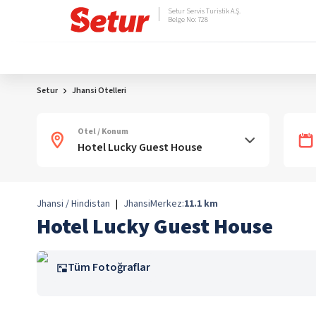
Setur Servis Turistik A.Ş.
Belge No: 728
Setur
Jhansi Otelleri
Otel / Konum
Jhansi / Hindistan
|
Jhansi
Merkez:
11.1
km
Hotel Lucky Guest House
Tüm Fotoğraflar