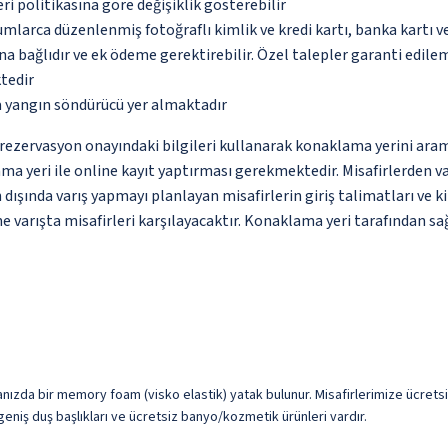
eri politikasına göre değişiklik gösterebilir
umlarca düzenlenmiş fotoğraflı kimlik ve kredi kartı, banka kartı v
na bağlıdır ve ek ödeme gerektirebilir. Özel talepler garanti edile
tedir
a yangın söndürücü yer almaktadır
ce rezervasyon onayındaki bilgileri kullanarak konaklama yerini ara
ama yeri ile online kayıt yaptırması gerekmektedir. Misafirlerden 
dışında varış yapmayı planlayan misafirlerin giriş talimatları ve ki
 varışta misafirleri karşılayacaktır. Konaklama yeri tarafından sağ
nızda bir memory foam (visko elastik) yatak bulunur. Misafirlerimize ücretsiz
, geniş duş başlıkları ve ücretsiz banyo/kozmetik ürünleri vardır.