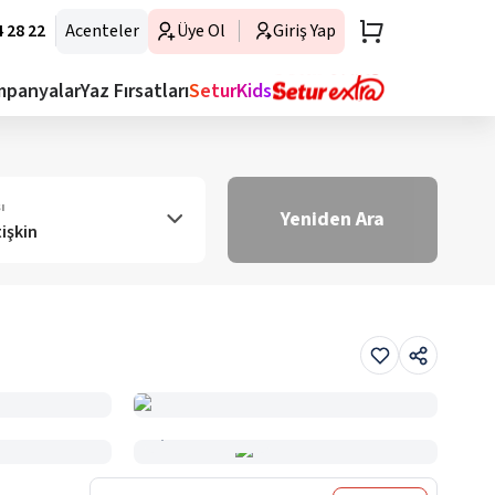
 28 22
Acenteler
Üye Ol
Giriş Yap
mpanyalar
Yaz Fırsatları
SeturKids
ı
Yeniden Ara
tişkin
Haritada Gör