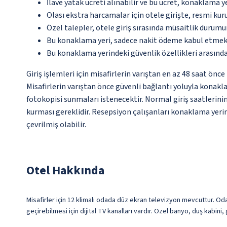
İlave yatak ücreti alınabilir ve bu ücret, konaklama y
Olası ekstra harcamalar için otele girişte, resmi kur
Özel talepler, otele giriş sırasında müsaitlik durumu
Bu konaklama yeri, sadece nakit ödeme kabul etmek
Bu konaklama yerindeki güvenlik özellikleri arasınd
Giriş işlemleri için misafirlerin varıştan en az 48 saat ön
Misafirlerin varıştan önce güvenli bağlantı yoluyla konakl
fotokopisi sunmaları istenecektir. Normal giriş saatlerinin 
kurması gereklidir. Resepsiyon çalışanları konaklama yerine
çevrilmiş olabilir.
Otel Hakkında
Misafirler için 12 klimalı odada düz ekran televizyon mevcuttur. Oda
geçirebilmesi için dijital TV kanalları vardır. Özel banyo, duş kabini