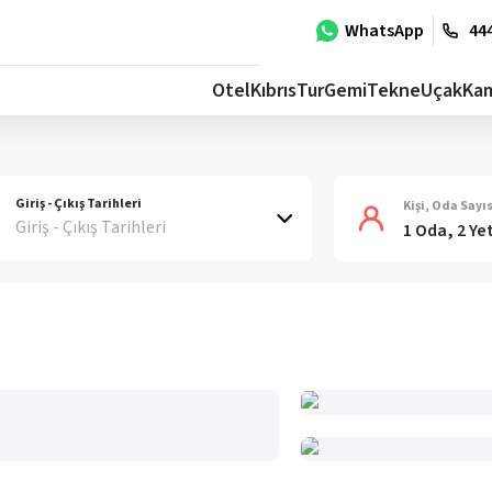
WhatsApp
444
Otel
Kıbrıs
Tur
Gemi
Tekne
Uçak
Ka
Giriş - Çıkış Tarihleri
Kişi, Oda Sayıs
Giriş - Çıkış Tarihleri
1 Oda, 2 Ye