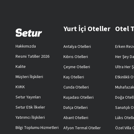
Yurt İçi Oteller
Otel 
Hakkımızda
Antalya Otelleri
Erken Reze
Resmi Tatiller 2026
Kıbrıs Otelleri
Her Şey Da
Kalite
Çeşme Otelleri
Ultra Her Ş
Müşteri İlişkileri
Kaş Otelleri
Etkinlikli O
KVKK
Cunda Otelleri
Muhafazak
Setur Yayınları
Kuşadası Otelleri
Doğa Otell
Setur Etik İlkeler
Datça Otelleri
Sanatçılı O
Yatırımcı İlişkileri
Abant Otelleri
Lüks Otell
Bilgi Toplumu Hizmetleri
Afyon Termal Oteller
Özel Villa