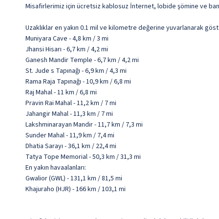
Misafirlerimiz için ücretsiz kablosuz İnternet, lobide şömine ve ba
Uzaklıklar en yakın 0.1 mil ve kilometre değerine yuvarlanarak göst
Muniyara Cave - 4,8 km / 3 mi
Jhansi Hisarı - 6,7 km / 4,2 mi
Ganesh Mandir Temple - 6,7 km / 4,2 mi
St. Jude s Tapınağı - 6,9 km / 4,3 mi
Rama Raja Tapınağı - 10,9 km / 6,8 mi
Raj Mahal - 11 km / 6,8 mi
Pravin Rai Mahal - 11,2 km / 7 mi
Jahangir Mahal - 11,3 km / 7 mi
Lakshminarayan Mandir - 11,7 km / 7,3 mi
Sunder Mahal - 11,9 km / 7,4 mi
Dhatia Sarayı - 36,1 km / 22,4 mi
Tatya Tope Memorial - 50,3 km / 31,3 mi
En yakın havaalanları:
Gwalior (GWL) - 131,1 km / 81,5 mi
Khajuraho (HJR) - 166 km / 103,1 mi