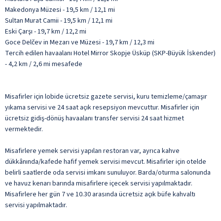
Makedonya Müzesi - 19,5 km / 12,1 mi
Sultan Murat Camii - 19,5 km / 12,1 mi
Eski Çarşı - 19,7 km / 12,2 mi
Goce Delčev in Mezarı ve Müzesi - 19,7 km / 12,3 mi
Tercih edilen havaalanı Hotel Mirror Skopje Üsküp (SKP-Büyük İskender)
- 4,2 km / 2,6 mi mesafede
Misafirler için lobide ücretsiz gazete servisi, kuru temizleme/çamaşır
yıkama servisi ve 24 saat açık resepsiyon mevcuttur. Misafirler için
ücretsiz gidiş-dönüş havaalanı transfer servisi 24 saat hizmet
vermektedir.
Misafirlere yemek servisi yapılan restoran var, ayrıca kahve
dükkânında/kafede hafif yemek servisi mevcut. Misafirler için otelde
belirli saatlerde oda servisi imkanı sunuluyor. Barda/oturma salonunda
ve havuz kenarı barında misafirlere içecek servisi yapılmaktadır.
Misafirlere her gün 7 ve 10.30 arasında ücretsiz açık büfe kahvaltı
servisi yapılmaktadır.