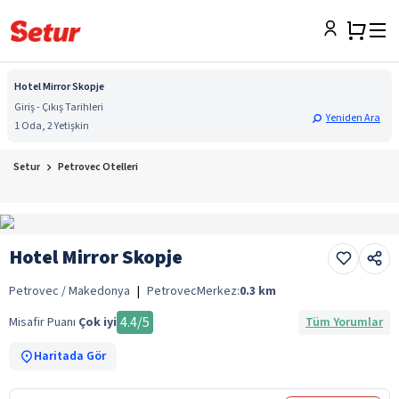
Hotel Mirror Skopje
Giriş - Çıkış Tarihleri
Yeniden Ara
1 Oda, 2 Yetişkin
Setur
Petrovec Otelleri
Hotel Mirror Skopje
Petrovec / Makedonya
|
Petrovec
Merkez:
0.3
km
4.4
/5
Misafir Puanı
Çok iyi
Tüm Yorumlar
Haritada Gör