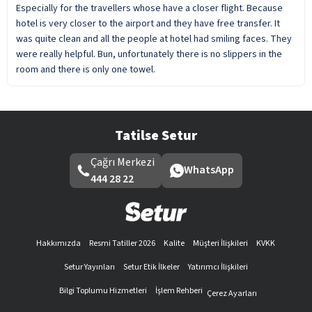
Especially for the travellers whose have a closer flight. Because
hotel is very closer to the airport and they have free transfer. It
was quite clean and all the people at hotel had smiling faces. They
were really helpful. Bun, unfortunately there is no slippers in the
room and there is only one towel.
Tatilse Setur
Çağrı Merkezi
WhatsApp
444 28 22
Hakkımızda
Resmi Tatiller 2026
Kalite
Müşteri İlişkileri
KVKK
Setur Yayınları
Setur Etik İlkeler
Yatırımcı İlişkileri
Bilgi Toplumu Hizmetleri
İşlem Rehberi
Çerez Ayarları