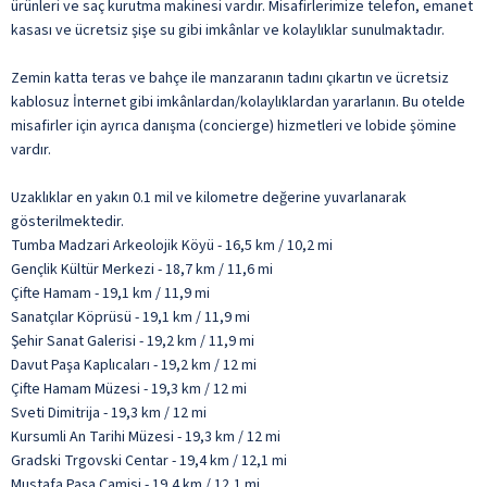
ürünleri ve saç kurutma makinesi vardır. Misafirlerimize telefon, emanet
kasası ve ücretsiz şişe su gibi imkânlar ve kolaylıklar sunulmaktadır.
Zemin katta teras ve bahçe ile manzaranın tadını çıkartın ve ücretsiz
kablosuz İnternet gibi imkânlardan/kolaylıklardan yararlanın. Bu otelde
misafirler için ayrıca danışma (concierge) hizmetleri ve lobide şömine
vardır.
Uzaklıklar en yakın 0.1 mil ve kilometre değerine yuvarlanarak
gösterilmektedir.
Tumba Madzari Arkeolojik Köyü - 16,5 km / 10,2 mi
Gençlik Kültür Merkezi - 18,7 km / 11,6 mi
Çifte Hamam - 19,1 km / 11,9 mi
Sanatçılar Köprüsü - 19,1 km / 11,9 mi
Şehir Sanat Galerisi - 19,2 km / 11,9 mi
Davut Paşa Kaplıcaları - 19,2 km / 12 mi
Çifte Hamam Müzesi - 19,3 km / 12 mi
Sveti Dimitrija - 19,3 km / 12 mi
Kursumli An Tarihi Müzesi - 19,3 km / 12 mi
Gradski Trgovski Centar - 19,4 km / 12,1 mi
Mustafa Paşa Camisi - 19,4 km / 12,1 mi