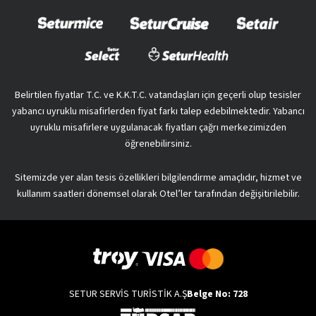
Belirtilen fiyatlar T.C. ve K.K.T.C. vatandaşları için geçerli olup tesisler
yabancı uyruklu misafirlerden fiyat farkı talep edebilmektedir. Yabancı
uyruklu misafirlere uygulanacak fiyatları çağrı merkezimizden
öğrenebilirsiniz.
Sitemizde yer alan tesis özellikleri bilgilendirme amaçlıdır, hizmet ve
kullanım saatleri dönemsel olarak Otel’ler tarafından değişitirilebilir.
SETUR SERVİS TURİSTİK A.Ş
Belge No: 728