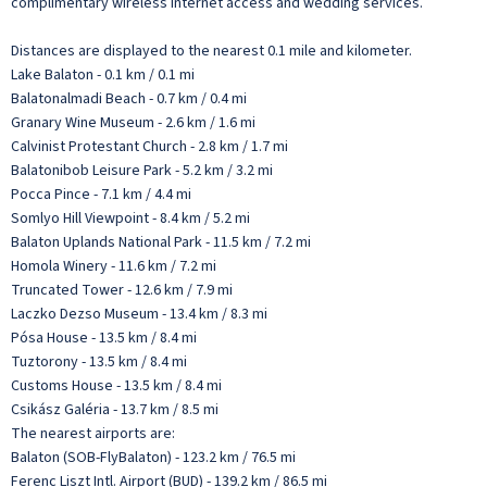
complimentary wireless internet access and wedding services.
Distances are displayed to the nearest 0.1 mile and kilometer.
Lake Balaton - 0.1 km / 0.1 mi
Balatonalmadi Beach - 0.7 km / 0.4 mi
Granary Wine Museum - 2.6 km / 1.6 mi
Calvinist Protestant Church - 2.8 km / 1.7 mi
Balatonibob Leisure Park - 5.2 km / 3.2 mi
Pocca Pince - 7.1 km / 4.4 mi
Somlyo Hill Viewpoint - 8.4 km / 5.2 mi
Balaton Uplands National Park - 11.5 km / 7.2 mi
Homola Winery - 11.6 km / 7.2 mi
Truncated Tower - 12.6 km / 7.9 mi
Laczko Dezso Museum - 13.4 km / 8.3 mi
Pósa House - 13.5 km / 8.4 mi
Tuztorony - 13.5 km / 8.4 mi
Customs House - 13.5 km / 8.4 mi
Csikász Galéria - 13.7 km / 8.5 mi
The nearest airports are:
Balaton (SOB-FlyBalaton) - 123.2 km / 76.5 mi
Ferenc Liszt Intl. Airport (BUD) - 139.2 km / 86.5 mi