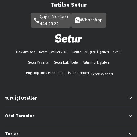
Tatilse Setur
Çağrı Merkezi
WhatsApp
444 28 22
Hakkımızda
Resmi Tatiller 2026
Kalite
Müşteri İlişkileri
KVKK
Setur Yayınları
Setur Etik İlkeler
Yatırımcı İlişkileri
Bilgi Toplumu Hizmetleri
İşlem Rehberi
Çerez Ayarları
Yurt İçi Oteller
Otel Temaları
Turlar