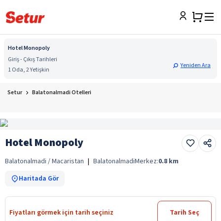
Hotel Monopoly
Giriş - Çıkış Tarihleri
Yeniden Ara
1 Oda, 2 Yetişkin
Setur
Balatonalmadi Otelleri
Hotel Monopoly
Balatonalmadi / Macaristan
|
Balatonalmadi
Merkez:
0.8
km
Haritada Gör
Fiyatları görmek için tarih seçiniz
Tarih Seç