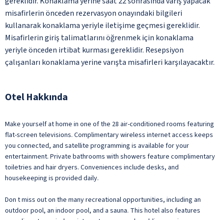
gereklidir. Konaklama yerine saat 22 sonrasında varış yapacak
misafirlerin önceden rezervasyon onayındaki bilgileri
kullanarak konaklama yeriyle iletişime geçmesi gereklidir.
Misafirlerin giriş talimatlarını öğrenmek için konaklama
yeriyle önceden irtibat kurması gereklidir. Resepsiyon
çalışanları konaklama yerine varışta misafirleri karşılayacaktır.
Otel Hakkında
Make yourself at home in one of the 28 air-conditioned rooms featuring
flat-screen televisions. Complimentary wireless internet access keeps
you connected, and satellite programming is available for your
entertainment. Private bathrooms with showers feature complimentary
toiletries and hair dryers. Conveniences include desks, and
housekeeping is provided daily.
Don t miss out on the many recreational opportunities, including an
outdoor pool, an indoor pool, and a sauna. This hotel also features