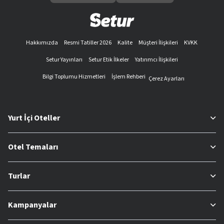
Hakkımızda
Resmi Tatiller 2026
Kalite
Müşteri İlişkileri
KVKK
Setur Yayınları
Setur Etik İlkeler
Yatırımcı İlişkileri
Bilgi Toplumu Hizmetleri
İşlem Rehberi
Çerez Ayarları
Yurt İçi Oteller
Otel Temaları
Turlar
Kampanyalar