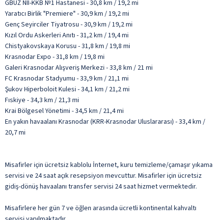
GBUZ NII-KKB №1 Hastanesi - 30,8 km / 19,2 mi
Yaratıcı Birlik "Premiere" - 30,9 km / 19,2 mi
Genç Seyirciler Tiyatrosu - 30,9 km / 19,2 mi
Kızıl Ordu Askerleri Anıtı - 31,2 km / 19,4 mi
Chistyakovskaya Korusu - 31,8 km / 19,8 mi
Krasnodar Expo - 31,8 km / 19,8 mi
Galeri Krasnodar Alışveriş Merkezi - 33,8 km / 21 mi
FC Krasnodar Stadyumu - 33,9 km / 21,1 mi
Şukov Hiperboloit Kulesi - 34,1 km / 21,2 mi
Fıskiye - 34,3 km / 21,3 mi
Krai Bölgesel Yönetimi - 34,5 km / 21,4 mi
En yakın havaalanı Krasnodar (KRR-Krasnodar Uluslararası) - 33,4 km /
20,7 mi
Misafirler için ücretsiz kablolu İnternet, kuru temizleme/çamaşır yıkama
servisi ve 24 saat açık resepsiyon mevcuttur. Misafirler için ücretsiz
gidiş-dönüş havaalanı transfer servisi 24 saat hizmet vermektedir.
Misafirlere her gün 7 ve öğlen arasında ücretli kontinental kahvaltı
servisi yapılmaktadır.