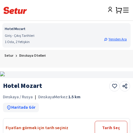
Hotel Mozart
Giriş - Çıkış Tarihleri
Yeniden Ara
1 Oda, 2 Yetişkin
Setur
Dinskaya Otelleri
Hotel Mozart
Dinskaya / Rusya
|
Dinskaya
Merkez:
1.5
km
Haritada Gör
Fiyatları görmek için tarih seçiniz
Tarih Seç