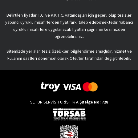
Belirtilen fiyatlar T.C. ve K.K.T.C. vatandaşları için geçerli olup tesisler
yabancı uyruklu misafirlerden fiyat farkı talep edebilmektedir. Yabancı
uyruklu misafirlere uygulanacak fiyatları çağrı merkezimizden
öğrenebilirsiniz.
Sitemizde yer alan tesis özellikleri bilgilendirme amaçlıdır, hizmet ve
kullanım saatleri dönemsel olarak Otel’ler tarafından değişitirilebilir.
SETUR SERVİS TURİSTİK A.Ş
Belge No: 728