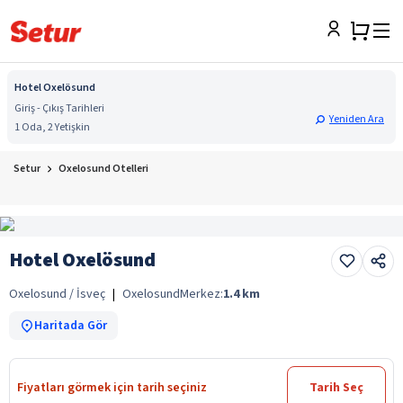
Hotel Oxelösund
Giriş - Çıkış Tarihleri
Yeniden Ara
1 Oda, 2 Yetişkin
Setur
Oxelosund Otelleri
Hotel Oxelösund
Oxelosund / İsveç
|
Oxelosund
Merkez:
1.4
km
Haritada Gör
Fiyatları görmek için tarih seçiniz
Tarih Seç