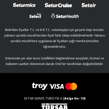
Belirtilen fiyatlar T.C. ve K.K.T.C. vatandaşları için geçerli olup tesisler
yabancı uyruklu misafirlerden fiyat farkı talep edebilmektedir. Yabancı
uyruklu misafirlere uygulanacak fiyatları çağrı merkezimizden
öğrenebilirsiniz.
Sitemizde yer alan tesis özellikleri bilgilendirme amaçlıdır, hizmet ve
kullanım saatleri dönemsel olarak Otel’ler tarafından değişitirilebilir.
SETUR SERVİS TURİSTİK A.Ş
Belge No: 728