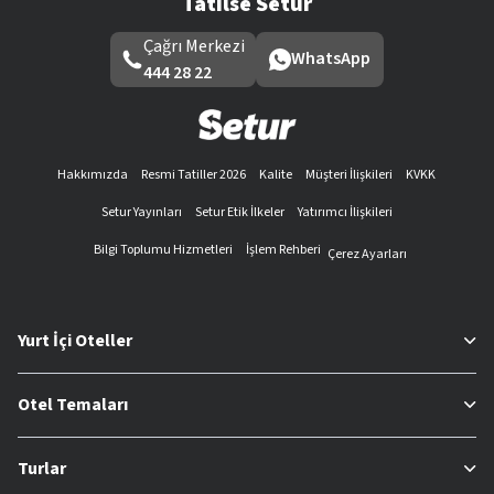
Tatilse Setur
Çağrı Merkezi
WhatsApp
444 28 22
Hakkımızda
Resmi Tatiller 2026
Kalite
Müşteri İlişkileri
KVKK
Setur Yayınları
Setur Etik İlkeler
Yatırımcı İlişkileri
Bilgi Toplumu Hizmetleri
İşlem Rehberi
Çerez Ayarları
Yurt İçi Oteller
Otel Temaları
Turlar