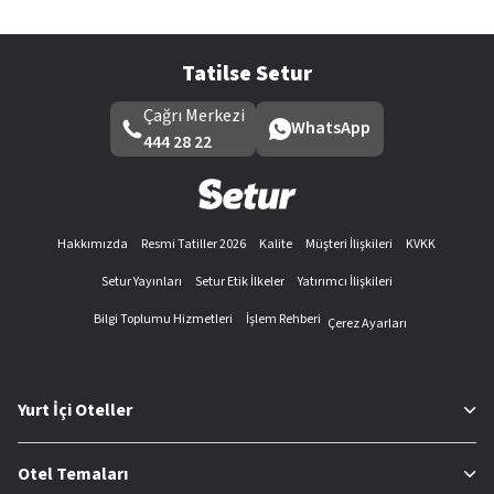
Tatilse Setur
Çağrı Merkezi
WhatsApp
444 28 22
Hakkımızda
Resmi Tatiller 2026
Kalite
Müşteri İlişkileri
KVKK
Setur Yayınları
Setur Etik İlkeler
Yatırımcı İlişkileri
Bilgi Toplumu Hizmetleri
İşlem Rehberi
Çerez Ayarları
Yurt İçi Oteller
Otel Temaları