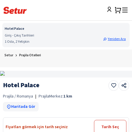
Hotel Palace
Giriş - Çıkış Tarihleri
Yeniden Ara
1 Oda, 2 Yetişkin
Setur
Prajila Otelleri
Hotel Palace
Prajila / Romanya
|
Prajila
Merkez:
1
km
Haritada Gör
Fiyatları görmek için tarih seçiniz
Tarih Seç