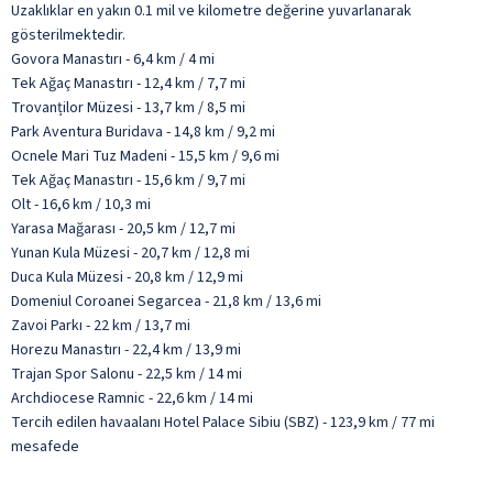
Uzaklıklar en yakın 0.1 mil ve kilometre değerine yuvarlanarak
gösterilmektedir.
Govora Manastırı - 6,4 km / 4 mi
Tek Ağaç Manastırı - 12,4 km / 7,7 mi
Trovanților Müzesi - 13,7 km / 8,5 mi
Park Aventura Buridava - 14,8 km / 9,2 mi
Ocnele Mari Tuz Madeni - 15,5 km / 9,6 mi
Tek Ağaç Manastırı - 15,6 km / 9,7 mi
Olt - 16,6 km / 10,3 mi
Yarasa Mağarası - 20,5 km / 12,7 mi
Yunan Kula Müzesi - 20,7 km / 12,8 mi
Duca Kula Müzesi - 20,8 km / 12,9 mi
Domeniul Coroanei Segarcea - 21,8 km / 13,6 mi
Zavoi Parkı - 22 km / 13,7 mi
Horezu Manastırı - 22,4 km / 13,9 mi
Trajan Spor Salonu - 22,5 km / 14 mi
Archdiocese Ramnic - 22,6 km / 14 mi
Tercih edilen havaalanı Hotel Palace Sibiu (SBZ) - 123,9 km / 77 mi
mesafede