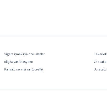
Sigara içmek için özel alanlar
Tekerlekl
Bilgisayar istasyonu
24 saat a
Kahvaltı servisi var (ücretli)
Ücretsiz 