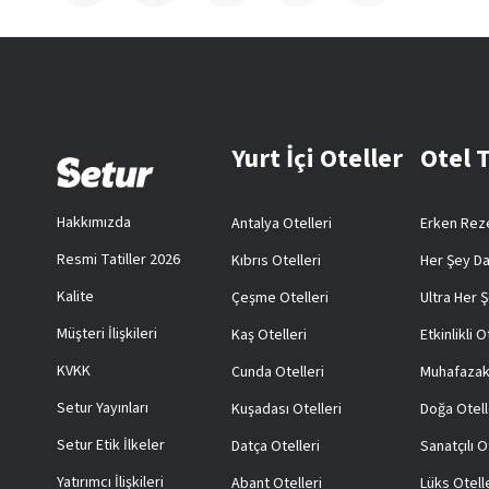
Yurt İçi Oteller
Otel 
Hakkımızda
Antalya Otelleri
Erken Reze
Resmi Tatiller 2026
Kıbrıs Otelleri
Her Şey Da
Kalite
Çeşme Otelleri
Ultra Her Ş
Müşteri İlişkileri
Kaş Otelleri
Etkinlikli O
KVKK
Cunda Otelleri
Muhafazak
Setur Yayınları
Kuşadası Otelleri
Doğa Otell
Setur Etik İlkeler
Datça Otelleri
Sanatçılı O
Yatırımcı İlişkileri
Abant Otelleri
Lüks Otell