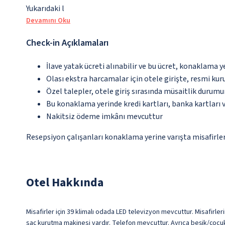
Yukarıdaki l
Devamını Oku
Check-in Açıklamaları
İlave yatak ücreti alınabilir ve bu ücret, konaklama y
Olası ekstra harcamalar için otele girişte, resmi kur
Özel talepler, otele giriş sırasında müsaitlik durumu
Bu konaklama yerinde kredi kartları, banka kartları 
Nakitsiz ödeme imkânı mevcuttur
Resepsiyon çalışanları konaklama yerine varışta misafirleri
Otel Hakkında
Misafirler için 39 klimalı odada LED televizyon mevcuttur. Misafirler
saç kurutma makinesi vardır. Telefon mevcuttur. Ayrıca beşik/çocuk y