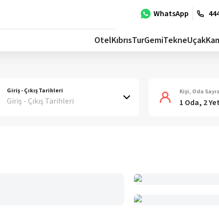
WhatsApp
444
Otel
Kıbrıs
Tur
Gemi
Tekne
Uçak
Ka
Giriş - Çıkış Tarihleri
Kişi, Oda Sayıs
Giriş - Çıkış Tarihleri
1 Oda, 2 Ye