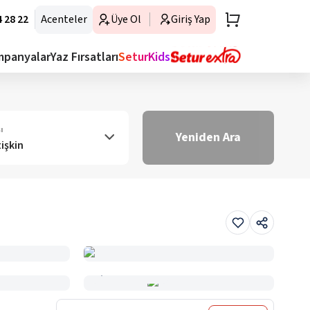
 28 22
Acenteler
Üye Ol
Giriş Yap
mpanyalar
Yaz Fırsatları
SeturKids
ı
Yeniden Ara
tişkin
Haritada Gör