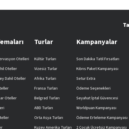
Ta
Temaları
Turlar
Kampanyalar
rvasyon Otelleri
Kültür Turları
Son Dakika Tatil Fırsatları
hil Oteller
Vizesiz Turlar
Kıbrıs Paket Kampanyası
ey Dahil Oteller
Afrika Turları
Setur Extra
teller
Fransa Turları
Ödeme Seçenekleri
ar Oteller
Belgrad Turları
Seyahat İptal Güvencesi
eri
ABD Turları
Worldpuan Kampanyası
teller
Orta Asya Turları
Ödeme Erteleme Kampanyası
er
Kuzey Amerika Turları
2 Çocuk Ücretsiz Kampanyası