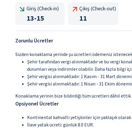
Giriş (Check-in)
Çıkış (Check-out)
13
-
15
11
Zorunlu Ücretler
Sizden konaklama yerinde şu ücretleri ödemeniz istenecektir
Şehir tarafından vergi alınmaktadır ve bu vergi kon
durumları veya indirimler olabilir. Daha fazla bilgi 
Şehir vergisi alınmaktadır: 1 Kasım - 31 Mart dönem
Şehir vergisi alınmaktadır: 1 Nisan - 31 Ekim dönem
Konaklama yerinin bize bildirdiği tüm ücretleri dâhil ettik.
Opsiyonel Ücretler
Kontinental kahvaltı yetişkinler için yaklaşık olarak
İlave yatak ücreti: günlük 8.0 EUR.