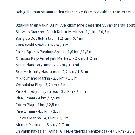
Bahçe ile manzaranın tadını çıkartın ve ücretsiz kablosuz İnternet v
Uzaklıklar en yakın 0.1 mil ve kilometre değerine yuvarlanarak göst
Stavros Niarchos Vakfı Kültür Merkezi - 1,1 km / 0,7 mi
Barış ve Dostluk Stadı - 1,2 km / 0,7 mi
Karaiskaki Stadı - 1,6 km / 1 mi
Faliro Sports Pavilion Arena - 1,9 km / 1,2 mi
Onassis Kalp Ameliyatı Merkezi - 2 km / 1,2 mi
Atina Planetaryumu - 2,2 km / 1,3 mi
Rea Maternity Hastanesi - 2,2 km / 1,3 mi
Mikrolimano Marina - 2,5 km / 1,5 mi
Votsalakia Plajı - 3,2 km / 2 mi
Pire Belediye Tiyatrosu - 3,5 km / 2,2 mi
Pire Limanı - 4 km / 2,5 mi
Edem Plajı - 4 km / 2,5 mi
Pire Limanı - 4,1 km / 2,5 mi
Flisvos Marina - 4,1 km / 2,5 mi
Alimos Marina - 4,3 km / 2,7 mi
En yakın havaalanı Atina (ATH-Eleftherios Venizelos) - 47,8 km / 29,7