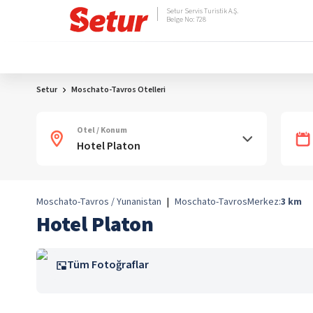
Setur Servis Turistik A.Ş.
Belge No: 728
Setur
Moschato-Tavros Otelleri
Otel / Konum
Moschato-Tavros / Yunanistan
|
Moschato-Tavros
Merkez:
3
km
Hotel Platon
Tüm Fotoğraflar