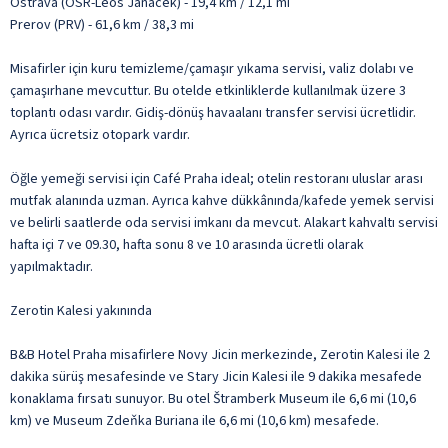
Ostrava (OSR-Leos Janacek) - 19,4 km / 12,1 mi
Prerov (PRV) - 61,6 km / 38,3 mi
Misafirler için kuru temizleme/çamaşır yıkama servisi, valiz dolabı ve
çamaşırhane mevcuttur. Bu otelde etkinliklerde kullanılmak üzere 3
toplantı odası vardır. Gidiş-dönüş havaalanı transfer servisi ücretlidir.
Ayrıca ücretsiz otopark vardır.
Öğle yemeği servisi için Café Praha ideal; otelin restoranı uluslar arası
mutfak alanında uzman. Ayrıca kahve dükkânında/kafede yemek servisi
ve belirli saatlerde oda servisi imkanı da mevcut. Alakart kahvaltı servisi
hafta içi 7 ve 09.30, hafta sonu 8 ve 10 arasında ücretli olarak
yapılmaktadır.
Zerotin Kalesi yakınında
B&B Hotel Praha misafirlere Novy Jicin merkezinde, Zerotin Kalesi ile 2
dakika sürüş mesafesinde ve Stary Jicin Kalesi ile 9 dakika mesafede
konaklama fırsatı sunuyor. Bu otel Štramberk Museum ile 6,6 mi (10,6
km) ve Museum Zdeňka Buriana ile 6,6 mi (10,6 km) mesafede.