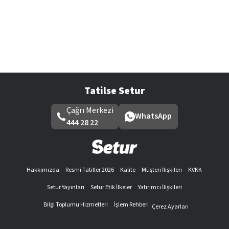
Tatilse Setur
Çağrı Merkezi
WhatsApp
444 28 22
Hakkımızda
Resmi Tatiller 2026
Kalite
Müşteri İlişkileri
KVKK
Setur Yayınları
Setur Etik İlkeler
Yatırımcı İlişkileri
Bilgi Toplumu Hizmetleri
İşlem Rehberi
Çerez Ayarları