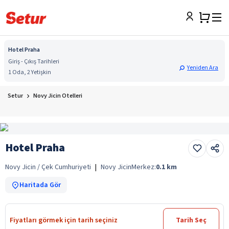
Hotel Praha
Giriş - Çıkış Tarihleri
Yeniden Ara
1 Oda, 2 Yetişkin
Setur
Novy Jicin Otelleri
Hotel Praha
Novy Jicin / Çek Cumhuriyeti
|
Novy Jicin
Merkez:
0.1
km
Haritada Gör
Fiyatları görmek için tarih seçiniz
Tarih Seç