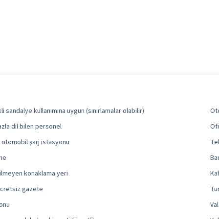
li sandalye kullanımına uygun (sınırlamalar olabilir)
Oto
azla dil bilen personel
Of
li otomobil şarj istasyonu
Tek
ne
Bar
çilmeyen konaklama yeri
Kah
cretsiz gazete
Tur
lonu
Val