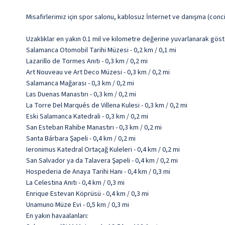
Misafirlerimiz için spor salonu, kablosuz İnternet ve danışma (conc
Uzaklıklar en yakın 0.1 mil ve kilometre değerine yuvarlanarak göst
Salamanca Otomobil Tarihi Müzesi - 0,2 km / 0,1 mi
Lazarillo de Tormes Anıtı - 0,3 km / 0,2 mi
Art Nouveau ve Art Deco Müzesi - 0,3 km / 0,2 mi
Salamanca Mağarası - 0,3 km / 0,2 mi
Las Duenas Manastırı - 0,3 km / 0,2 mi
La Torre Del Marqués de Villena Kulesi - 0,3 km / 0,2 mi
Eski Salamanca Katedrali - 0,3 km / 0,2 mi
San Esteban Rahibe Manastırı - 0,3 km / 0,2 mi
Santa Bárbara Şapeli - 0,4 km / 0,2 mi
Ieronimus Katedral Ortaçağ Kuleleri - 0,4 km / 0,2 mi
San Salvador ya da Talavera Şapeli - 0,4 km / 0,2 mi
Hospederia de Anaya Tarihi Hanı - 0,4 km / 0,3 mi
La Celestina Anıtı - 0,4 km / 0,3 mi
Enrique Estevan Köprüsü - 0,4 km / 0,3 mi
Unamuno Müze Evi - 0,5 km / 0,3 mi
En yakın havaalanları: