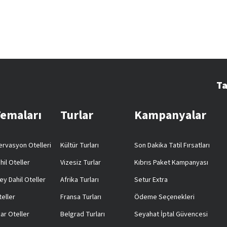
Ta
Temaları
Turlar
Kampanyalar
rvasyon Otelleri
Kültür Turları
Son Dakika Tatil Fırsatları
hil Oteller
Vizesiz Turlar
Kıbrıs Paket Kampanyası
ey Dahil Oteller
Afrika Turları
Setur Extra
teller
Fransa Turları
Ödeme Seçenekleri
ar Oteller
Belgrad Turları
Seyahat İptal Güvencesi