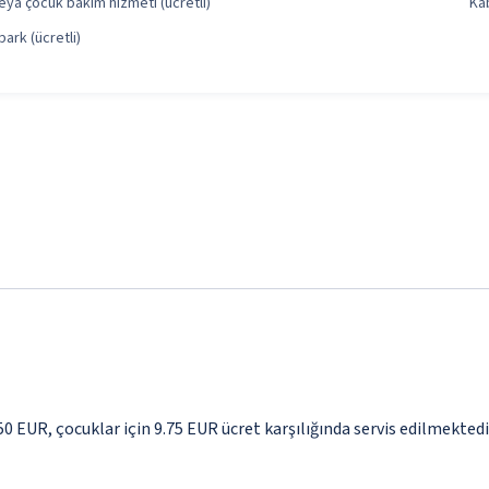
ya çocuk bakım hizmeti (ücretli)
Kab
park (ücretli)
.50 EUR, çocuklar için 9.75 EUR ücret karşılığında servis edilmektedi