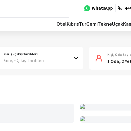
WhatsApp
444
Otel
Kıbrıs
Tur
Gemi
Tekne
Uçak
Ka
Giriş - Çıkış Tarihleri
Kişi, Oda Sayıs
Giriş - Çıkış Tarihleri
1 Oda, 2 Ye