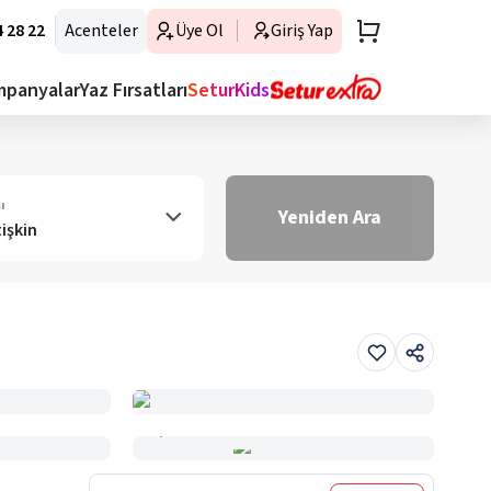
 28 22
Acenteler
Üye Ol
Giriş Yap
mpanyalar
Yaz Fırsatları
SeturKids
ı
Yeniden Ara
tişkin
Haritada Gör