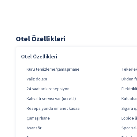
Otel Özellikleri
Otel Özellikleri
Kuru temizleme/çamaşırhane
Tekerlek
Valiz dolabı
Birden f
24 saat açık resepsiyon
Elektrik
Kahvaltı servisi var (ücretli)
Kütüpha
Resepsiyonda emanet kasası
Sigara i
Çamaşırhane
Lobide ü
Asansör
Spor sa