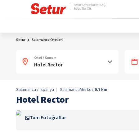
Setur Servis Turistik A.Ş.
Belge No: 728
Setur
Salamanca Otelleri
Otel / Konum
Salamanca / İspanya
|
Salamanca
Merkez:
0.7
km
Hotel Rector
Tüm Fotoğraflar