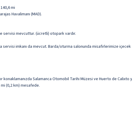
 140,6 mi
arajas Havalimanı (MAD).
te servisi mevcuttur. (ücretli) otopark vardır.
 servisi imkanı da mevcut. Barda/oturma salonunda misafirlerimize içecek ser
r konaklamanızda Salamanca Otomobil Tarihi Müzesi ve Huerto de Calixto y 
,2 mi (0,2 km) mesafede.