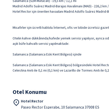
Salamanca (SLM-Matacan) - 19,5 km / 12,1 mi
Madrid Adolfo Suárez Madrid-Barajas Havalimanı (MAD) - 226,2 km /
Hotel Rector için önerilen havaalanı Madrid Adolfo Suárez Madrid-B
Misafirler için ücretli kablolu İnternet, ofis ve lobide ücretsiz gaze
Otelin kahve dükkânında/kafede yemek servisi yapılıyor, ayrıca oda
açık büfe kahvaltı servisi yapılmaktadır.
Salamanca (Salamanca Eski Kent Bölgesi) içinde
Salamanca (Salamanca Eski Kent Bölgesi) bölgesindeki Hotel Recto
Celestina Anıtı ile 0,1 mi (0,1 km) ve Lazarillo de Tormes Anıtı ile 0
Otel Konumu
Hotel Rector
Paseo Rector Esperabe, 10 Salamanca 37008 ES