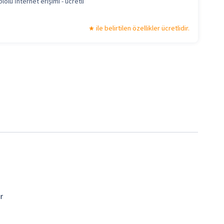
lolu İnternet erişimi - ücretli
ile belirtilen özellikler ücretlidir.
r