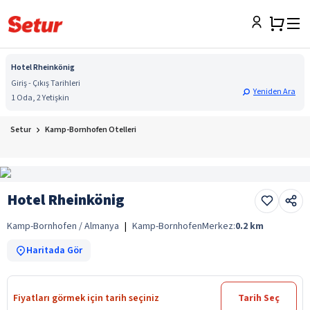
Hotel Rheinkönig
Giriş - Çıkış Tarihleri
Yeniden Ara
1 Oda, 2 Yetişkin
Setur
Kamp-Bornhofen Otelleri
Hotel Rheinkönig
Kamp-Bornhofen / Almanya
|
Kamp-Bornhofen
Merkez:
0.2
km
Haritada Gör
Fiyatları görmek için tarih seçiniz
Tarih Seç