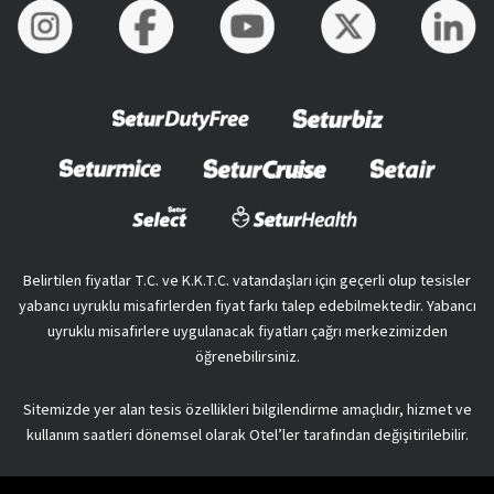
Belirtilen fiyatlar T.C. ve K.K.T.C. vatandaşları için geçerli olup tesisler
yabancı uyruklu misafirlerden fiyat farkı talep edebilmektedir. Yabancı
uyruklu misafirlere uygulanacak fiyatları çağrı merkezimizden
öğrenebilirsiniz.
Sitemizde yer alan tesis özellikleri bilgilendirme amaçlıdır, hizmet ve
kullanım saatleri dönemsel olarak Otel’ler tarafından değişitirilebilir.