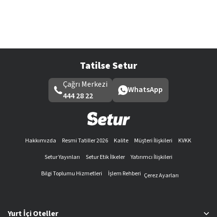
Tatilse Setur
Çağrı Merkezi
WhatsApp
444 28 22
Hakkımızda
Resmi Tatiller 2026
Kalite
Müşteri İlişkileri
KVKK
Setur Yayınları
Setur Etik İlkeler
Yatırımcı İlişkileri
Bilgi Toplumu Hizmetleri
İşlem Rehberi
Çerez Ayarları
Yurt İçi Oteller