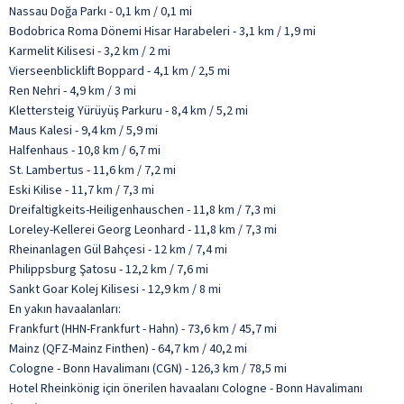
Nassau Doğa Parkı - 0,1 km / 0,1 mi
Bodobrica Roma Dönemi Hisar Harabeleri - 3,1 km / 1,9 mi
Karmelit Kilisesi - 3,2 km / 2 mi
Vierseenblicklift Boppard - 4,1 km / 2,5 mi
Ren Nehri - 4,9 km / 3 mi
Klettersteig Yürüyüş Parkuru - 8,4 km / 5,2 mi
Maus Kalesi - 9,4 km / 5,9 mi
Halfenhaus - 10,8 km / 6,7 mi
St. Lambertus - 11,6 km / 7,2 mi
Eski Kilise - 11,7 km / 7,3 mi
Dreifaltigkeits-Heiligenhauschen - 11,8 km / 7,3 mi
Loreley-Kellerei Georg Leonhard - 11,8 km / 7,3 mi
Rheinanlagen Gül Bahçesi - 12 km / 7,4 mi
Philippsburg Şatosu - 12,2 km / 7,6 mi
Sankt Goar Kolej Kilisesi - 12,9 km / 8 mi
En yakın havaalanları:
Frankfurt (HHN-Frankfurt - Hahn) - 73,6 km / 45,7 mi
Mainz (QFZ-Mainz Finthen) - 64,7 km / 40,2 mi
Cologne - Bonn Havalimanı (CGN) - 126,3 km / 78,5 mi
Hotel Rheinkönig için önerilen havaalanı Cologne - Bonn Havalimanı