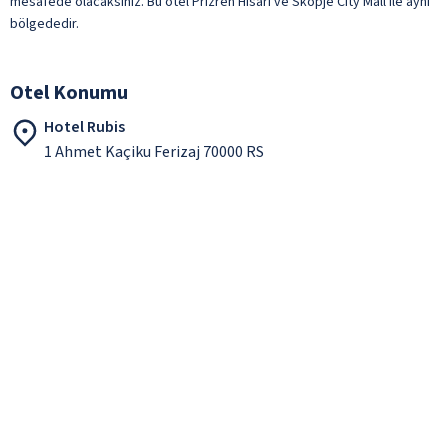
mesafede olacaksınız. Bu otel Prizren Hisarı ve Skopje City Mall ile aynı
bölgededir.
Otel Konumu
Hotel Rubis
1 Ahmet Kaçiku Ferizaj 70000 RS