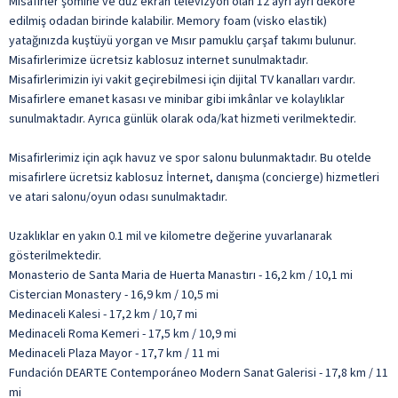
Misafirler şömine ve düz ekran televizyon olan 12 ayrı ayrı dekore
edilmiş odadan birinde kalabilir. Memory foam (visko elastik)
yatağınızda kuştüyü yorgan ve Mısır pamuklu çarşaf takımı bulunur.
Misafirlerimize ücretsiz kablosuz internet sunulmaktadır.
Misafirlerimizin iyi vakit geçirebilmesi için dijital TV kanalları vardır.
Misafirlere emanet kasası ve minibar gibi imkânlar ve kolaylıklar
sunulmaktadır. Ayrıca günlük olarak oda/kat hizmeti verilmektedir.
Misafirlerimiz için açık havuz ve spor salonu bulunmaktadır. Bu otelde
misafirlere ücretsiz kablosuz İnternet, danışma (concierge) hizmetleri
ve atari salonu/oyun odası sunulmaktadır.
Uzaklıklar en yakın 0.1 mil ve kilometre değerine yuvarlanarak
gösterilmektedir.
Monasterio de Santa Maria de Huerta Manastırı - 16,2 km / 10,1 mi
Cistercian Monastery - 16,9 km / 10,5 mi
Medinaceli Kalesi - 17,2 km / 10,7 mi
Medinaceli Roma Kemeri - 17,5 km / 10,9 mi
Medinaceli Plaza Mayor - 17,7 km / 11 mi
Fundación DEARTE Contemporáneo Modern Sanat Galerisi - 17,8 km / 11
mi