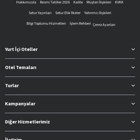
Hakkımızda
Resmi Tatiller 2026
Kalite
Müşteri İlişkileri
KVKK
Setur Yayınları
Setur Etik İlkeler
Yatırımcı İlişkileri
Bilgi Toplumu Hizmetleri
İşlem Rehberi
Çerez Ayarları
Yurt İçi Oteller
Otel Temaları
Turlar
Kampanyalar
Diğer Hizmetlerimiz
İletişim