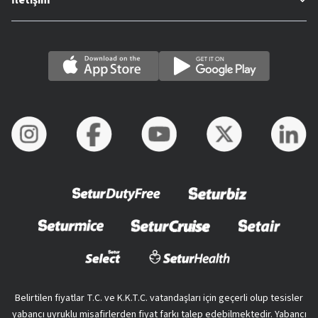
Belirtilen fiyatlar T.C. ve K.K.T.C. vatandaşları için geçerli olup tesisler
yabancı uyruklu misafirlerden fiyat farkı talep edebilmektedir. Yabancı