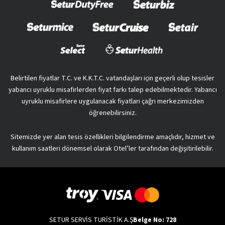
Belirtilen fiyatlar T.C. ve K.K.T.C. vatandaşları için geçerli olup tesisler
yabancı uyruklu misafirlerden fiyat farkı talep edebilmektedir. Yabancı
uyruklu misafirlere uygulanacak fiyatları çağrı merkezimizden
öğrenebilirsiniz.
Sitemizde yer alan tesis özellikleri bilgilendirme amaçlıdır, hizmet ve
kullanım saatleri dönemsel olarak Otel’ler tarafından değişitirilebilir.
SETUR SERVİS TURİSTİK A.Ş
Belge No: 728