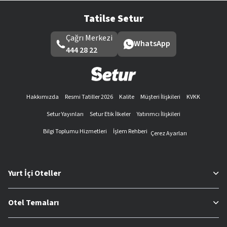
Tatilse Setur
Çağrı Merkezi
WhatsApp
444 28 22
Hakkımızda
Resmi Tatiller 2026
Kalite
Müşteri İlişkileri
KVKK
Setur Yayınları
Setur Etik İlkeler
Yatırımcı İlişkileri
Bilgi Toplumu Hizmetleri
İşlem Rehberi
Çerez Ayarları
Yurt İçi Oteller
Otel Temaları