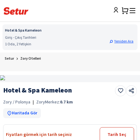
Hotel & Spa Kameleon
Giriş - Çıkış Tarihleri
Yeniden Ara
1 Oda, 2 Yetişkin
Setur
Zory Otelleri
Hotel & Spa Kameleon
Zory / Polonya
|
Zory
Merkez:
0.7
km
Haritada Gör
Fiyatları görmek için tarih seçiniz
Tarih Seç