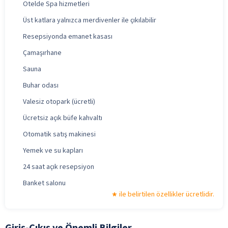
Otelde Spa hizmetleri
Üst katlara yalnızca merdivenler ile çıkılabilir
Resepsiyonda emanet kasası
Çamaşırhane
Sauna
Buhar odası
Valesiz otopark (ücretli)
Ücretsiz açık büfe kahvaltı
Otomatik satış makinesi
Yemek ve su kapları
24 saat açık resepsiyon
Banket salonu
ile belirtilen özellikler ücretlidir.
Giriş-Çıkış ve Önemli Bilgiler