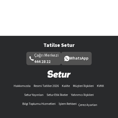
Tatilse Setur
Çağrı Merkezi
WhatsApp
444 28 22
Hakkımızda
Resmi Tatiller 2026
Kalite
Müşteri İlişkileri
KVKK
Setur Yayınları
Setur Etik İlkeler
Yatırımcı İlişkileri
Bilgi Toplumu Hizmetleri
İşlem Rehberi
Çerez Ayarları