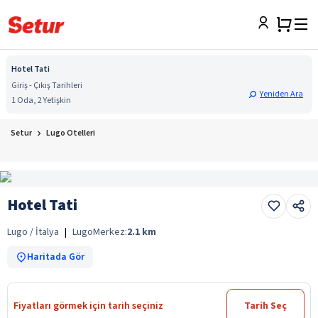
Hotel Tati
Giriş - Çıkış Tarihleri
Yeniden Ara
1 Oda, 2 Yetişkin
Setur
Lugo Otelleri
Hotel Tati
Lugo / İtalya
|
Lugo
Merkez:
2.1
km
Haritada Gör
Fiyatları görmek için tarih seçiniz
Tarih Seç