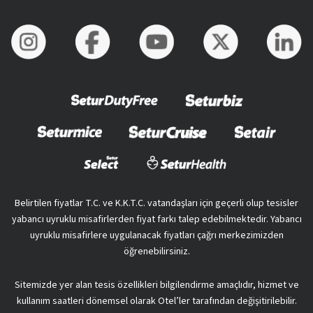
Belirtilen fiyatlar T.C. ve K.K.T.C. vatandaşları için geçerli olup tesisler
yabancı uyruklu misafirlerden fiyat farkı talep edebilmektedir. Yabancı
uyruklu misafirlere uygulanacak fiyatları çağrı merkezimizden
öğrenebilirsiniz.
Sitemizde yer alan tesis özellikleri bilgilendirme amaçlıdır, hizmet ve
kullanım saatleri dönemsel olarak Otel’ler tarafından değişitirilebilir.