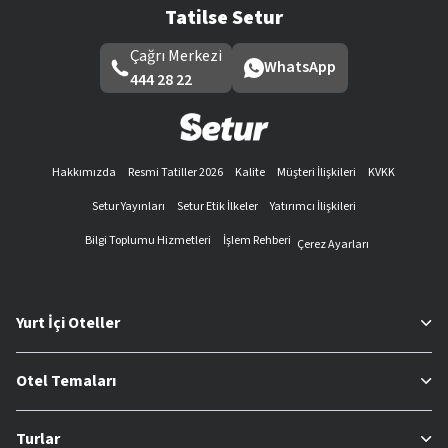
Tatilse Setur
Çağrı Merkezi
WhatsApp
444 28 22
Hakkımızda
Resmi Tatiller 2026
Kalite
Müşteri İlişkileri
KVKK
Setur Yayınları
Setur Etik İlkeler
Yatırımcı İlişkileri
Bilgi Toplumu Hizmetleri
İşlem Rehberi
Çerez Ayarları
Yurt İçi Oteller
Otel Temaları
Turlar