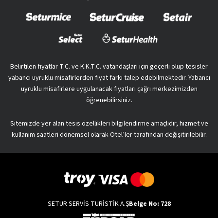
Belirtilen fiyatlar T.C. ve K.K.T.C. vatandaşları için geçerli olup tesisler
yabancı uyruklu misafirlerden fiyat farkı talep edebilmektedir. Yabancı
uyruklu misafirlere uygulanacak fiyatları çağrı merkezimizden
öğrenebilirsiniz.
Sitemizde yer alan tesis özellikleri bilgilendirme amaçlıdır, hizmet ve
kullanım saatleri dönemsel olarak Otel’ler tarafından değişitirilebilir.
SETUR SERVİS TURİSTİK A.Ş
Belge No: 728