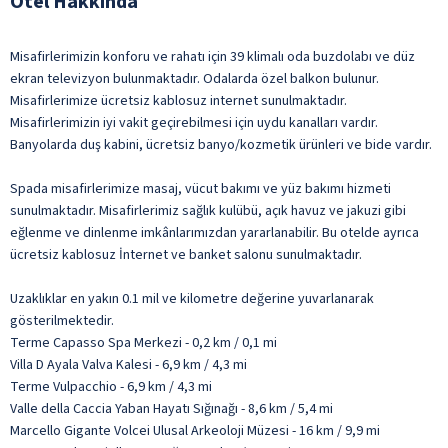
Otel Hakkında
Misafirlerimizin konforu ve rahatı için 39 klimalı oda buzdolabı ve düz
ekran televizyon bulunmaktadır. Odalarda özel balkon bulunur.
Misafirlerimize ücretsiz kablosuz internet sunulmaktadır.
Misafirlerimizin iyi vakit geçirebilmesi için uydu kanalları vardır.
Banyolarda duş kabini, ücretsiz banyo/kozmetik ürünleri ve bide vardır.
Spada misafirlerimize masaj, vücut bakımı ve yüz bakımı hizmeti
sunulmaktadır. Misafirlerimiz sağlık kulübü, açık havuz ve jakuzi gibi
eğlenme ve dinlenme imkânlarımızdan yararlanabilir. Bu otelde ayrıca
ücretsiz kablosuz İnternet ve banket salonu sunulmaktadır.
Uzaklıklar en yakın 0.1 mil ve kilometre değerine yuvarlanarak
gösterilmektedir.
Terme Capasso Spa Merkezi - 0,2 km / 0,1 mi
Villa D Ayala Valva Kalesi - 6,9 km / 4,3 mi
Terme Vulpacchio - 6,9 km / 4,3 mi
Valle della Caccia Yaban Hayatı Sığınağı - 8,6 km / 5,4 mi
Marcello Gigante Volcei Ulusal Arkeoloji Müzesi - 16 km / 9,9 mi