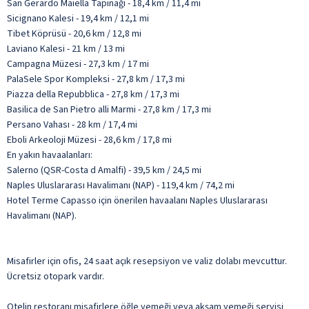
San Gerardo Maiella Tapınağı - 18,4 km / 11,4 mi
Sicignano Kalesi - 19,4 km / 12,1 mi
Tibet Köprüsü - 20,6 km / 12,8 mi
Laviano Kalesi - 21 km / 13 mi
Campagna Müzesi - 27,3 km / 17 mi
PalaSele Spor Kompleksi - 27,8 km / 17,3 mi
Piazza della Repubblica - 27,8 km / 17,3 mi
Basilica de San Pietro alli Marmi - 27,8 km / 17,3 mi
Persano Vahası - 28 km / 17,4 mi
Eboli Arkeoloji Müzesi - 28,6 km / 17,8 mi
En yakın havaalanları:
Salerno (QSR-Costa d Amalfi) - 39,5 km / 24,5 mi
Naples Uluslararası Havalimanı (NAP) - 119,4 km / 74,2 mi
Hotel Terme Capasso için önerilen havaalanı Naples Uluslararası
Havalimanı (NAP).
Misafirler için ofis, 24 saat açık resepsiyon ve valiz dolabı mevcuttur.
Ücretsiz otopark vardır.
Otelin restoranı misafirlere öğle yemeği veya akşam yemeği servisi