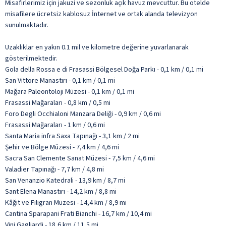
Misafirlerimiz için jakuzi ve sezonluk açık havuz mevcuttur. Bu otelde
misafilere ücretsiz kablosuz İnternet ve ortak alanda televizyon
sunulmaktadır.
Uzaklıklar en yakın 0.1 mil ve kilometre değerine yuvarlanarak
gösterilmektedir.
Gola della Rossa e di Frasassi Bölgesel Doğa Parkı - 0,1 km / 0,1 mi
San Vittore Manastırı - 0,1 km / 0,1 mi
Mağara Paleontoloji Müzesi - 0,1 km / 0,1 mi
Frasassi Mağaraları - 0,8 km / 0,5 mi
Foro Degli Occhialoni Manzara Deliği - 0,9 km / 0,6 mi
Frasassi Mağaraları - 1 km / 0,6 mi
Santa Maria infra Saxa Tapınağı - 3,1 km / 2 mi
Şehir ve Bölge Müzesi - 7,4 km / 4,6 mi
Sacra San Clemente Sanat Müzesi - 7,5 km / 4,6 mi
Valadier Tapınağı - 7,7 km / 4,8 mi
San Venanzio Katedrali - 13,9 km / 8,7 mi
Sant Elena Manastırı - 14,2 km / 8,8 mi
Kâğıt ve Filigran Müzesi - 14,4 km / 8,9 mi
Cantina Sparapani Frati Bianchi - 16,7 km / 10,4 mi
Vini Gagliardi - 18,6 km / 11,5 mi