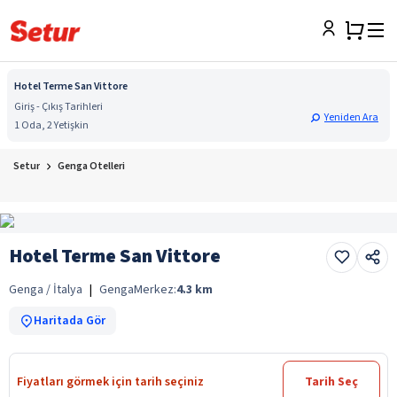
Hotel Terme San Vittore
Giriş - Çıkış Tarihleri
Yeniden Ara
1 Oda, 2 Yetişkin
Setur
Genga Otelleri
Hotel Terme San Vittore
Genga / İtalya
|
Genga
Merkez:
4.3
km
Haritada Gör
Fiyatları görmek için tarih seçiniz
Tarih Seç