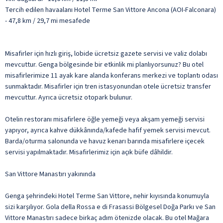
Tercih edilen havaalanı Hotel Terme San Vittore Ancona (AOI-Falconara)
- 47,8 km / 29,7 mi mesafede
Misafirler için hızlı giriş, lobide ücretsiz gazete servisi ve valiz dolabı
mevcuttur. Genga bölgesinde bir etkinlik mi planlıyorsunuz? Bu otel
misafirlerimize 11 ayak kare alanda konferans merkezi ve toplantı odası
sunmaktadır. Misafirler için tren istasyonundan otele ücretsiz transfer
mevcuttur. Ayrıca ücretsiz otopark bulunur.
Otelin restoranı misafirlere öğle yemeği veya akşam yemeği servisi
yapıyor, ayrıca kahve dükkânında/kafede hafif yemek servisi mevcut.
Barda/oturma salonunda ve havuz kenarı barında misafirlere içecek
servisi yapılmaktadır. Misafirlerimiz için açık büfe dâhildir.
San Vittore Manastırı yakınında
Genga şehrindeki Hotel Terme San Vittore, nehir kıyısında konumuyla
sizi karşılıyor. Gola della Rossa e di Frasassi Bölgesel Doğa Parkı ve San
Vittore Manastırı sadece birkaç adım ötenizde olacak. Bu otel Mağara