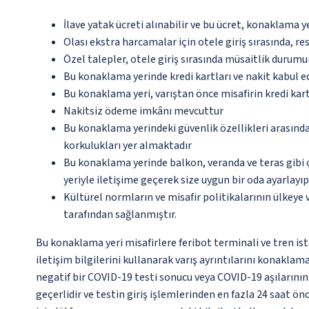
İlave yatak ücreti alınabilir ve bu ücret, konaklama y
Olası ekstra harcamalar için otele giriş sırasında, r
Özel talepler, otele giriş sırasında müsaitlik durumu
Bu konaklama yerinde kredi kartları ve nakit kabul 
Bu konaklama yeri, varıştan önce misafirin kredi kar
Nakitsiz ödeme imkânı mevcuttur
Bu konaklama yerindeki güvenlik özellikleri arasın
korkulukları yer almaktadır
Bu konaklama yerinde balkon, veranda ve teras gibi 
yeriyle iletişime geçerek size uygun bir oda ayarlayı
Kültürel normların ve misafir politikalarının ülkeye
tarafından sağlanmıştır.
Bu konaklama yeri misafirlere feribot terminali ve tren is
iletişim bilgilerini kullanarak varış ayrıntılarını konaklama
negatif bir COVID-19 testi sonucu veya COVID-19 aşılarını
geçerlidir ve testin giriş işlemlerinden en fazla 24 saat ö