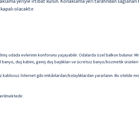
aklama yeriyle irtibat kurun. Konaklama yeri tarafından sağlanan bi
 kapalı olacaktır.
ilmiş odada evlerinin konforunu yaşayabilir. Odalarda özel balkon bulunur. Mi
zel banyo, duş kabini, geniş duş başlıkları ve ücretsiz banyo/kozmetik ürünleri 
siz kablosuz İnternet gibi imkânlardan/kolaylıklardan yararlanın. Bu otelde m
erilmektedir.