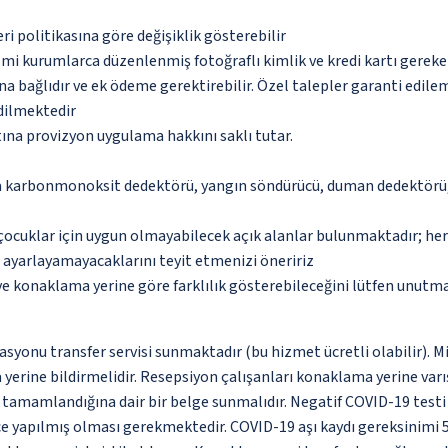
eri politikasına göre değişiklik gösterebilir
esmi kurumlarca düzenlenmiş fotoğraflı kimlik ve kredi kartı gereke
na bağlıdır ve ek ödeme gerektirebilir. Özel talepler garanti edile
edilmektedir
tına provizyon uygulama hakkını saklı tutar.
da karbonmonoksit dedektörü, yangın söndürücü, duman dedektörü, 
çocuklar için uygun olmayabilecek açık alanlar bulunmaktadır; he
p ayarlayamayacaklarını teyit etmenizi öneririz
 ve konaklama yerine göre farklılık gösterebileceğini lütfen unutm
tasyonu transfer servisi sunmaktadır (bu hizmet ücretli olabilir).
 yerine bildirmelidir. Resepsiyon çalışanları konaklama yerine varışt
n tamamlandığına dair bir belge sunmalıdır. Negatif COVID-19 testi
nce yapılmış olması gerekmektedir. COVID-19 aşı kaydı gereksinimi 5