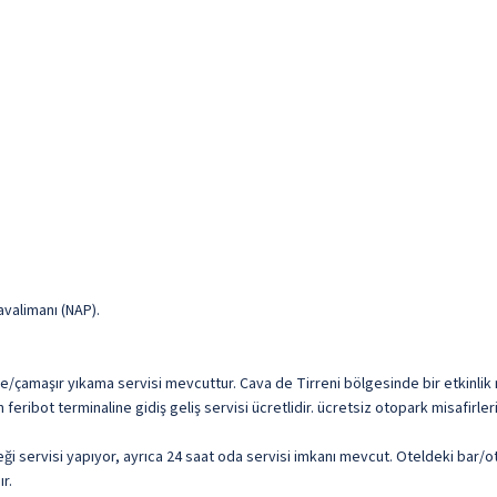
avalimanı (NAP).
eme/çamaşır yıkama servisi mevcuttur. Cava de Tirreni bölgesinde bir etkinlik
 feribot terminaline gidiş geliş servisi ücretlidir. ücretsiz otopark misafirl
ği servisi yapıyor, ayrıca 24 saat oda servisi imkanı mevcut. Oteldeki bar/ot
r.