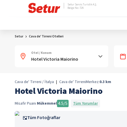
Setur Servis Turistik A.Ş.
Belge No: 728
Setur
Cava de' Tirreni Otelleri
Otel / Konum
Cava de' Tirreni / İtalya
|
Cava de' Tirreni
Merkez:
0.3
km
Hotel Victoria Maiorino
4.5
/5
Misafir Puanı
Mükemmel
Tüm Yorumlar
Tüm Fotoğraflar