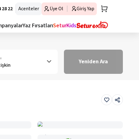
 28 22
Acenteler
Üye Ol
Giriş Yap
mpanyalar
Yaz Fırsatları
SeturKids
ı
Yeniden Ara
tişkin
Haritada Gör