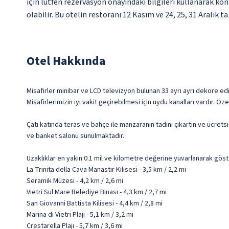
için lütfen rezervasyon onayındaki bilgileri kullanarak kon
olabilir. Bu otelin restoranı 12 Kasım ve 24, 25, 31 Aralık ta
Otel Hakkında
Misafirler minibar ve LCD televizyon bulunan 33 ayrı ayrı dekore ed
Misafirlerimizin iyi vakit geçirebilmesi için uydu kanalları vardır. Ö
Çatı katında teras ve bahçe ile manzaranın tadını çıkartın ve ücret
ve banket salonu sunulmaktadır.
Uzaklıklar en yakın 0.1 mil ve kilometre değerine yuvarlanarak göst
La Trinita della Cava Manastır Kilisesi - 3,5 km / 2,2 mi
Seramik Müzesi - 4,2 km / 2,6 mi
Vietri Sul Mare Belediye Binası - 4,3 km / 2,7 mi
San Giovanni Battista Kilisesi - 4,4 km / 2,8 mi
Marina di Vietri Plajı - 5,1 km / 3,2 mi
Crestarella Plajı - 5,7 km / 3,6 mi