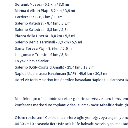
Seramik Müzesi - 6,1 km / 3,8 mi
Marina d Albori Plajı - 6,2 km / 3,9 mi
Cartiera Plajı - 6,2 km / 3,9 mi
Salerno Katedrali - 8,4 km / 5,2 mi
Salerno Katedrali - 8,5 km / 5,3 mi
Piazza della Libertà - 8,8 km / 5,5 mi
Salerno Deniz Terminali - 8,9 km / 5,5 mi
Santa Teresa Plajı - 8,9 km / 5,6 mi
Lungomare Trieste - 9 km / 5,6 mi
En yakın havaalanları:
Salerno (QSR-Costa d Amalfi) - 29,4 km / 18,3 mi
Naples Uluslararası Havalimanı (NAP) - 49,6 km / 30,8 mi
Hotel Victoria Maiorino için önerilen havaalanı Naples Uluslararası H
Misafirler için ofis, lobide ücretsiz gazete servisi ve kuru temizl
konferans merkezi ve toplantı odası sunmaktadır. Misafirlerimiz için
Otelin restoranı Il Cortile misafirlere öğle yemeği veya akşam yeme
06.30 ve 10 arasında ücretsiz açık büfe kahvaltı servisi yapılmaktadı