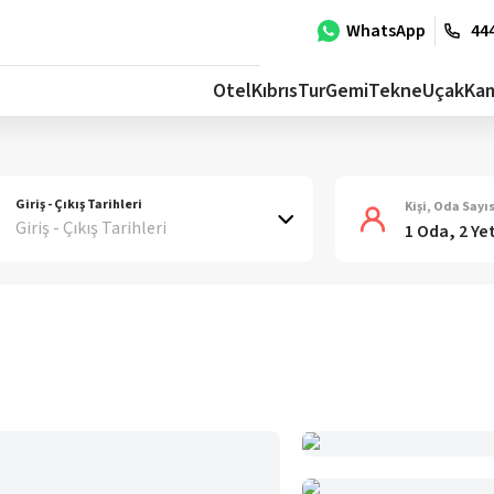
WhatsApp
444
Otel
Kıbrıs
Tur
Gemi
Tekne
Uçak
Ka
Giriş - Çıkış Tarihleri
Kişi, Oda Sayıs
Giriş - Çıkış Tarihleri
1 Oda, 2 Ye