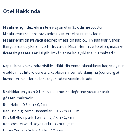
Otel Hakkında
Misafirler için düz ekran televizyon olan 31 oda mevcuttur.
Misafirlerimize ücretsiz kablosuz internet sunulmaktadır.
Misafirlerimizin iyi vakit geçirebilmesi için kablolu TV kanalları vardır.
Banyolarda duş kabini ve terlik vardır. Misafirlerimize telefon, masa ve
ücretsiz gazete servisi gibi imkânlar ve kolaylıklar sunulmaktadır.
Kapalı havuz ve kiralık bisiklet dâhil dinlenme olanaklarını kaçırmayın. Bu
otelde misafirlere ücretsiz kablosuz İnternet, danışma (concierge)
hizmetleri ve atari salonu/oyun odası sunulmaktadır.
Uzaklıklar en yakın 0.1 mil ve kilometre değerine yuvarlanarak
gösterilmektedir.
Ren Nehri - 0,3 km / 0,2 mi
Bad Breisig Roma Hamamları - 0,5 km / 0,3 mi
Kristall Rheinpark Termal - 2,7 km / 1,7 mi
Ren-Westerwald Doğa Parkı - 3 km / 1,9 mi
Limes Yürüyüş Yolu - 4,3 km / 2,7 mi