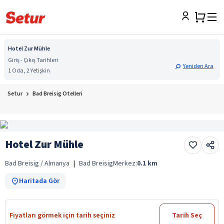
Hotel Zur Mühle
Giriş - Çıkış Tarihleri
Yeniden Ara
1 Oda, 2 Yetişkin
Setur
Bad Breisig Otelleri
Hotel Zur Mühle
Bad Breisig / Almanya
|
Bad Breisig
Merkez:
0.1
km
Haritada Gör
Fiyatları görmek için tarih seçiniz
Tarih Seç