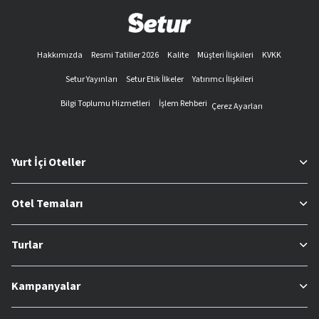
Hakkımızda
Resmi Tatiller 2026
Kalite
Müşteri İlişkileri
KVKK
Setur Yayınları
Setur Etik İlkeler
Yatırımcı İlişkileri
Bilgi Toplumu Hizmetleri
İşlem Rehberi
Çerez Ayarları
Yurt İçi Oteller
Otel Temaları
Turlar
Kampanyalar