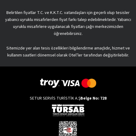
Belirtilen fiyatlar T.C. ve K.K.T.C. vatandaşları için geçerli olup tesisler
yabancı uyruklu misafirlerden fiyat farkı talep edebilmektedir. Yabancı
uyruklu misafirlere uygulanacak fiyatları çağrı merkezimizden
öğrenebilirsiniz.
Sitemizde yer alan tesis özellikleri bilgilendirme amaçlıdır, hizmet ve
kullanım saatleri dönemsel olarak Otel’ler tarafından değişitirilebilir.
SETUR SERVİS TURİSTİK A.Ş
Belge No: 728