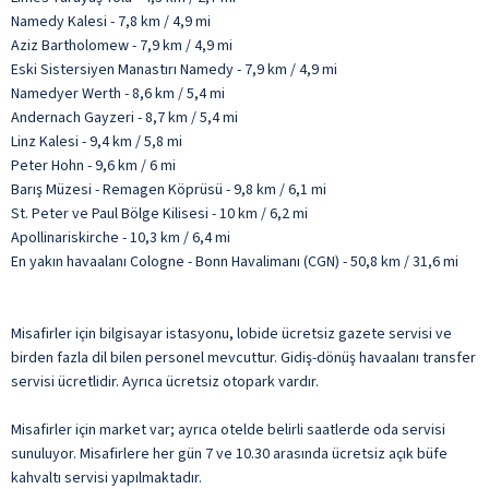
Namedy Kalesi - 7,8 km / 4,9 mi
Aziz Bartholomew - 7,9 km / 4,9 mi
Eski Sistersiyen Manastırı Namedy - 7,9 km / 4,9 mi
Namedyer Werth - 8,6 km / 5,4 mi
Andernach Gayzeri - 8,7 km / 5,4 mi
Linz Kalesi - 9,4 km / 5,8 mi
Peter Hohn - 9,6 km / 6 mi
Barış Müzesi - Remagen Köprüsü - 9,8 km / 6,1 mi
St. Peter ve Paul Bölge Kilisesi - 10 km / 6,2 mi
Apollinariskirche - 10,3 km / 6,4 mi
En yakın havaalanı Cologne - Bonn Havalimanı (CGN) - 50,8 km / 31,6 mi
Misafirler için bilgisayar istasyonu, lobide ücretsiz gazete servisi ve
birden fazla dil bilen personel mevcuttur. Gidiş-dönüş havaalanı transfer
servisi ücretlidir. Ayrıca ücretsiz otopark vardır.
Misafirler için market var; ayrıca otelde belirli saatlerde oda servisi
sunuluyor. Misafirlere her gün 7 ve 10.30 arasında ücretsiz açık büfe
kahvaltı servisi yapılmaktadır.