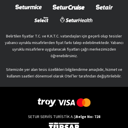
Belirtilen fiyatlar T.C. ve K.K.T.C. vatandaşları için geçerli olup tesisler
yabancı uyruklu misafirlerden fiyat farkı talep edebilmektedir. Yabancı
uyruklu misafirlere uygulanacak fiyatları çağrı merkezimizden
öğrenebilirsiniz.
Sitemizde yer alan tesis özellikleri bilgilendirme amaçlıdır, hizmet ve
kullanım saatleri dönemsel olarak Otel’ler tarafından değişitirilebilir.
SETUR SERVİS TURİSTİK A.Ş
Belge No: 728