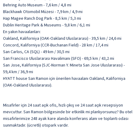
Behring Auto Museum - 7,6 km / 4,8 mi
Blackhawk Otomobil Müzesi - 7,9 km / 4,9 mi
Hap Magee Ranch Dog Park - 8,5 km / 5,3 mi
Dublin Heritage Park & Museums - 9,8 km / 6,1 mi
En yakın havaalanları:
Oakland, Kaliforniya (OAK-Oakland Uluslararası) - 39,5 km / 24,6 mi
Concord, Kaliforniya (CCR-Buchanan Field) - 28 km / 17,4 mi
San Carlos, CA (SQL) - 49 km / 30,5 mi
San Francisco Uluslararası Havalimanı (SFO) - 69,5 km / 43,2 mi
San Jose, Kaliforniya (SJC-Norman Y. Mineta San Jose Uluslararası) -
59,4 km / 36,9 mi
HYATT house San Ramon için önerilen havaalanı Oakland, Kaliforniya
(OAK-Oakland Uluslararası).
Misafirler için 24 saat açık ofis, hızlı çıkış ve 24 saat açık resepsiyon
mevcuttur. San Ramon bölgesinde bir etkinlik mi planlıyorsunuz? Bu otel
misafirlerimize 248 ayak kare alanda konferans alanı ve toplantı odası
sunmaktadır. (ücretli) otopark vardır.