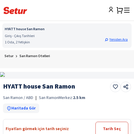
HYATT house San Ramon
Giriş - Çıkış Tarihleri
Yeniden Ara
1 Oda, 2 Yetişkin
Setur
San Ramon Otelleri
HYATT house San Ramon
San Ramon / ABD
|
San Ramon
Merkez:
2.5
km
Haritada Gör
Fiyatları görmek için tarih seçiniz
Tarih Seç