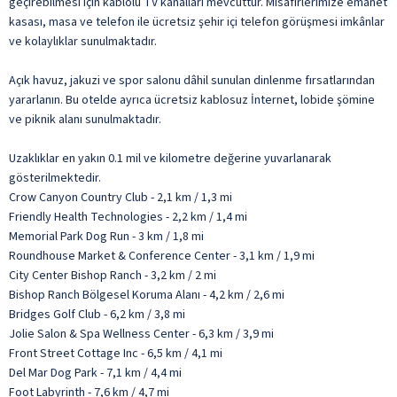
geçirebilmesi için kablolu TV kanalları mevcuttur. Misafirlerimize emanet
kasası, masa ve telefon ile ücretsiz şehir içi telefon görüşmesi imkânlar
ve kolaylıklar sunulmaktadır.
Açık havuz, jakuzi ve spor salonu dâhil sunulan dinlenme fırsatlarından
yararlanın. Bu otelde ayrıca ücretsiz kablosuz İnternet, lobide şömine
ve piknik alanı sunulmaktadır.
Uzaklıklar en yakın 0.1 mil ve kilometre değerine yuvarlanarak
gösterilmektedir.
Crow Canyon Country Club - 2,1 km / 1,3 mi
Friendly Health Technologies - 2,2 km / 1,4 mi
Memorial Park Dog Run - 3 km / 1,8 mi
Roundhouse Market & Conference Center - 3,1 km / 1,9 mi
City Center Bishop Ranch - 3,2 km / 2 mi
Bishop Ranch Bölgesel Koruma Alanı - 4,2 km / 2,6 mi
Bridges Golf Club - 6,2 km / 3,8 mi
Jolie Salon & Spa Wellness Center - 6,3 km / 3,9 mi
Front Street Cottage Inc - 6,5 km / 4,1 mi
Del Mar Dog Park - 7,1 km / 4,4 mi
Foot Labyrinth - 7,6 km / 4,7 mi