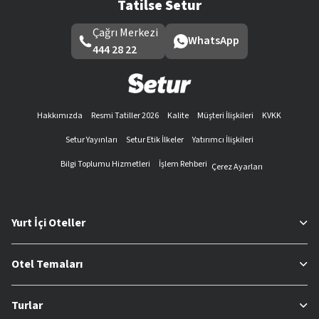
Tatilse Setur
Çağrı Merkezi
WhatsApp
444 28 22
Hakkımızda
Resmi Tatiller 2026
Kalite
Müşteri İlişkileri
KVKK
Setur Yayınları
Setur Etik İlkeler
Yatırımcı İlişkileri
Bilgi Toplumu Hizmetleri
İşlem Rehberi
Çerez Ayarları
Yurt İçi Oteller
Otel Temaları
Turlar