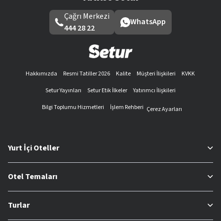
Çağrı Merkezi
WhatsApp
444 28 22
Hakkımızda
Resmi Tatiller 2026
Kalite
Müşteri İlişkileri
KVKK
Setur Yayınları
Setur Etik İlkeler
Yatırımcı İlişkileri
Bilgi Toplumu Hizmetleri
İşlem Rehberi
Çerez Ayarları
Yurt İçi Oteller
Otel Temaları
Turlar