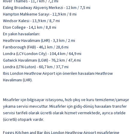
River Thames - 11,7 km / 7,2 mi
Ealing Broadway Alışveriş Merkezi - 12 km / 7,5 mi
Hampton Mahkeme Sarayı - 12,9 km / 8 mi
Windsor Kalesi - 13,9 km / 8,7 mi
Eton College - 14,1 km / 8,8 mi
En yakın havaalanları:
Heathrow Havalimanı (LHR) - 3,3 km / 2 mi
Farnborough (FAB) - 46,1 km / 28,6 mi
Londra (LCY-London City) - 104,4 km / 64,9 mi
Gatwick Havalimanı (LGW) - 76,2 km / 47,4 mi
Londra (LTN-Luton) - 60,7 km / 37,7 mi
Ibis London Heathrow Airport için önerilen havaalanı Heathrow
Havalimanı (LHR).
Misafirler için bilgisayar istasyonu, hızlı çıkış ve kuru temizleme/çamaşır
yıkama servisi mevcuttur. Misafirler için gidiş-dönüş havaalanı transfer
servisi tarifeli olarak ücretli olarak hizmet vermektedir, ayrıca otelde
(ücretli) otopark vardır.
Foggs Kitchen and Bar ibis London Heathrow Airport misafirlerine