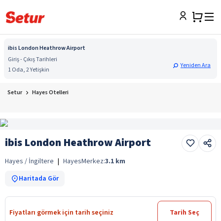
ibis London Heathrow Airport
Giriş - Çıkış Tarihleri
Yeniden Ara
1 Oda, 2 Yetişkin
Setur
Hayes Otelleri
ibis London Heathrow Airport
Hayes / İngiltere
|
Hayes
Merkez:
3.1
km
Haritada Gör
Fiyatları görmek için tarih seçiniz
Tarih Seç