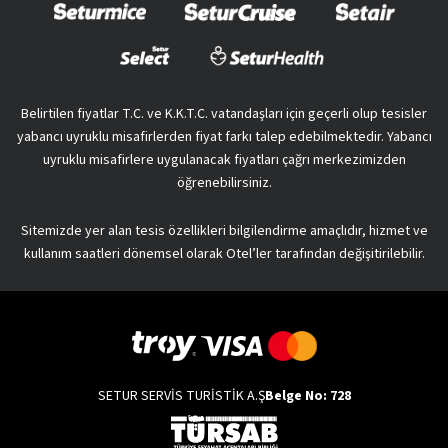
Belirtilen fiyatlar T.C. ve K.K.T.C. vatandaşları için geçerli olup tesisler
yabancı uyruklu misafirlerden fiyat farkı talep edebilmektedir. Yabancı
uyruklu misafirlere uygulanacak fiyatları çağrı merkezimizden
öğrenebilirsiniz.
Sitemizde yer alan tesis özellikleri bilgilendirme amaçlıdır, hizmet ve
kullanım saatleri dönemsel olarak Otel’ler tarafından değişitirilebilir.
SETUR SERVİS TURİSTİK A.Ş
Belge No: 728