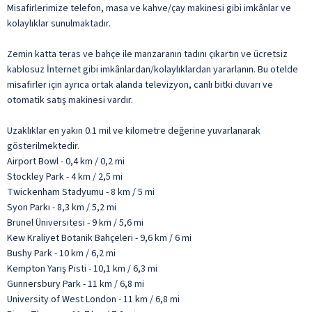
Misafirlerimize telefon, masa ve kahve/çay makinesi gibi imkânlar ve
kolaylıklar sunulmaktadır.
Zemin katta teras ve bahçe ile manzaranın tadını çıkartın ve ücretsiz
kablosuz İnternet gibi imkânlardan/kolaylıklardan yararlanın. Bu otelde
misafirler için ayrıca ortak alanda televizyon, canlı bitki duvarı ve
otomatik satış makinesi vardır.
Uzaklıklar en yakın 0.1 mil ve kilometre değerine yuvarlanarak
gösterilmektedir.
Airport Bowl - 0,4 km / 0,2 mi
Stockley Park - 4 km / 2,5 mi
Twickenham Stadyumu - 8 km / 5 mi
Syon Parkı - 8,3 km / 5,2 mi
Brunel Üniversitesi - 9 km / 5,6 mi
Kew Kraliyet Botanik Bahçeleri - 9,6 km / 6 mi
Bushy Park - 10 km / 6,2 mi
Kempton Yarış Pisti - 10,1 km / 6,3 mi
Gunnersbury Park - 11 km / 6,8 mi
University of West London - 11 km / 6,8 mi