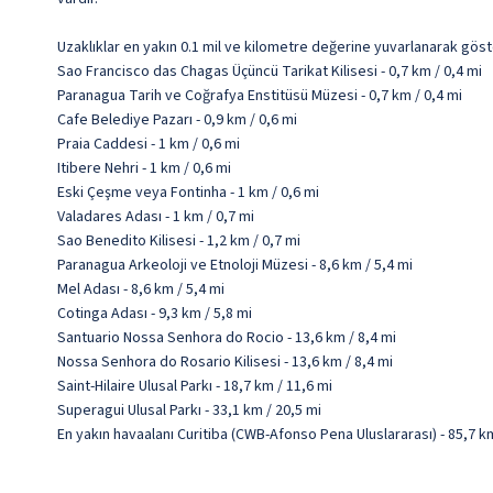
Uzaklıklar en yakın 0.1 mil ve kilometre değerine yuvarlanarak göst
Sao Francisco das Chagas Üçüncü Tarikat Kilisesi - 0,7 km / 0,4 mi
Paranagua Tarih ve Coğrafya Enstitüsü Müzesi - 0,7 km / 0,4 mi
Cafe Belediye Pazarı - 0,9 km / 0,6 mi
Praia Caddesi - 1 km / 0,6 mi
Itibere Nehri - 1 km / 0,6 mi
Eski Çeşme veya Fontinha - 1 km / 0,6 mi
Valadares Adası - 1 km / 0,7 mi
Sao Benedito Kilisesi - 1,2 km / 0,7 mi
Paranagua Arkeoloji ve Etnoloji Müzesi - 8,6 km / 5,4 mi
Mel Adası - 8,6 km / 5,4 mi
Cotinga Adası - 9,3 km / 5,8 mi
Santuario Nossa Senhora do Rocio - 13,6 km / 8,4 mi
Nossa Senhora do Rosario Kilisesi - 13,6 km / 8,4 mi
Saint-Hilaire Ulusal Parkı - 18,7 km / 11,6 mi
Superagui Ulusal Parkı - 33,1 km / 20,5 mi
En yakın havaalanı Curitiba (CWB-Afonso Pena Uluslararası) - 85,7 km