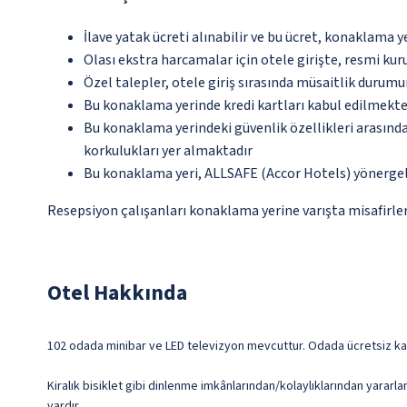
İlave yatak ücreti alınabilir ve bu ücret, konaklama y
Olası ekstra harcamalar için otele girişte, resmi kur
Özel talepler, otele giriş sırasında müsaitlik durumu
Bu konaklama yerinde kredi kartları kabul edilmekte
Bu konaklama yerindeki güvenlik özellikleri arasın
korkulukları yer almaktadır
Bu konaklama yeri, ALLSAFE (Accor Hotels) yönergel
Resepsiyon çalışanları konaklama yerine varışta misafirleri
Otel Hakkında
102 odada minibar ve LED televizyon mevcuttur. Odada ücretsiz kabl
Kiralık bisiklet gibi dinlenme imkânlarından/kolaylıklarından yararla
vardır.