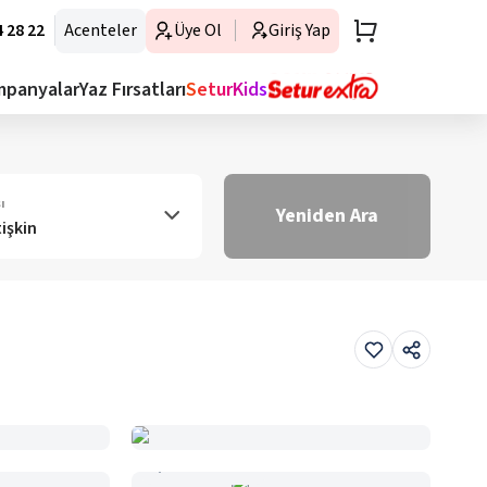
 28 22
Acenteler
Üye Ol
Giriş Yap
mpanyalar
Yaz Fırsatları
SeturKids
ı
Yeniden Ara
tişkin
Haritada Gör