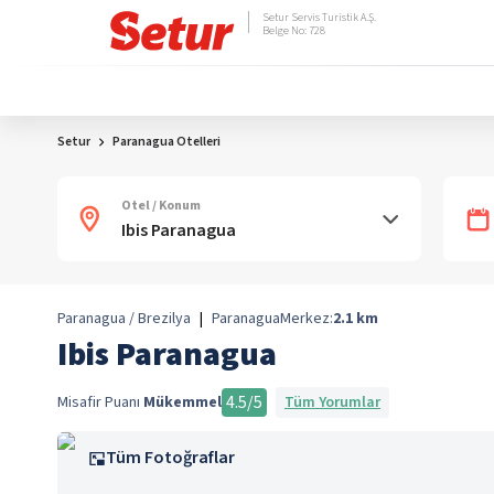
Setur Servis Turistik A.Ş.
Belge No: 728
Setur
Paranagua Otelleri
Otel / Konum
Paranagua / Brezilya
|
Paranagua
Merkez:
2.1
km
Ibis Paranagua
4.5
/5
Misafir Puanı
Mükemmel
Tüm Yorumlar
Tüm Fotoğraflar