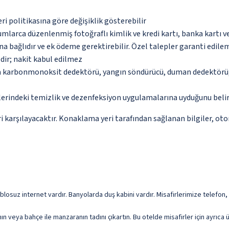
eri politikasına göre değişiklik gösterebilir
umlarca düzenlenmiş fotoğraflı kimlik ve kredi kartı, banka kartı v
na bağlıdır ve ek ödeme gerektirebilir. Özel talepler garanti edile
dir; nakit kabul edilmez
da karbonmonoksit dedektörü, yangın söndürücü, duman dedektörü, 
erindeki temizlik ve dezenfeksiyon uygulamalarına uyduğunu beli
 karşılayacaktır. Konaklama yeri tarafından sağlanan bilgiler, otoma
osuz internet vardır. Banyolarda duş kabini vardır. Misafirlerimize telefon,
nın veya bahçe ile manzaranın tadını çıkartın. Bu otelde misafirler için ayrıc