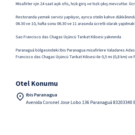
Misafirler için 24 saat açık ofis, hızlı giriş ve hızlı çıkış mevcuttur. Ü
Restoranda yemek servisi yapılıyor, ayrıca otelin kahve dükkânında/
06.30 ve 10, hafta sonu 06.30 ve 11 arasında ücretli olarak yapılmakt
Sao Francisco das Chagas Üçüncü Tarikat Kilisesi yakınında
Paranaguá bölgesindeki Ibis Paranagua misafirlere Valadares Adas
Francisco das Chagas Üçüncü Tarikat Kilisesi ile 0,5 mi (0,8 km) ve
Otel Konumu
Ibis Paranagua
Avenida Coronel Jose Lobo 136 Paranaguá 83203340 