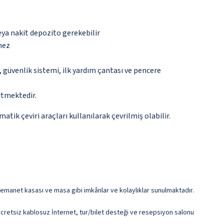
eya nakit depozito gerekebilir
mez
güvenlik sistemi, ilk yardım çantası ve pencere
rtmektedir.
tik çeviri araçları kullanılarak çevrilmiş olabilir.
 emanet kasası ve masa gibi imkânlar ve kolaylıklar sunulmaktadır.
a ücretsiz kablosuz İnternet, tur/bilet desteği ve resepsiyon salonu