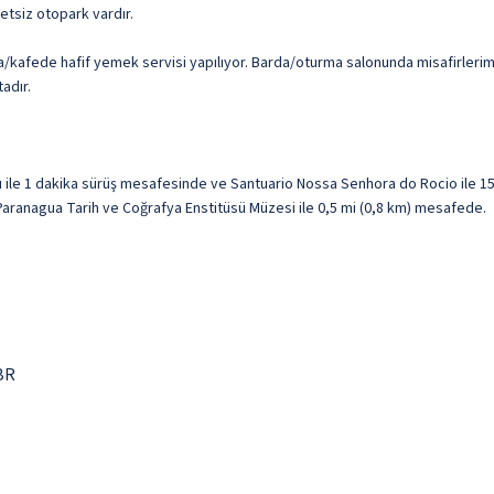
cretsiz otopark vardır.
kafede hafif yemek servisi yapılıyor. Barda/oturma salonunda misafirlerimize
adır.
ı ile 1 dakika sürüş mesafesinde ve Santuario Nossa Senhora do Rocio ile 
 Paranagua Tarih ve Coğrafya Enstitüsü Müzesi ile 0,5 mi (0,8 km) mesafede.
BR