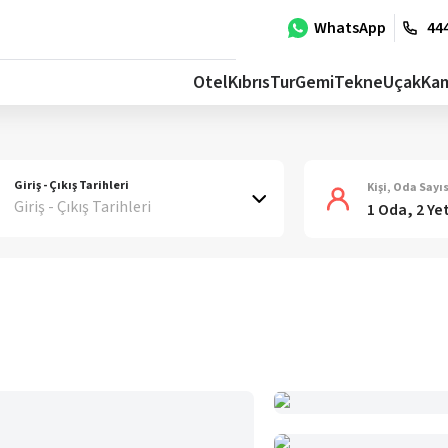
WhatsApp
444
Otel
Kıbrıs
Tur
Gemi
Tekne
Uçak
Ka
Giriş - Çıkış Tarihleri
Kişi, Oda Sayıs
Giriş - Çıkış Tarihleri
1 Oda, 2 Ye