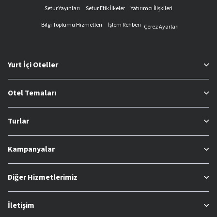
Setur Yayınları
Setur Etik İlkeler
Yatırımcı İlişkileri
Bilgi Toplumu Hizmetleri
İşlem Rehberi
Çerez Ayarları
Yurt İçi Oteller
Otel Temaları
Turlar
Kampanyalar
Diğer Hizmetlerimiz
İletişim