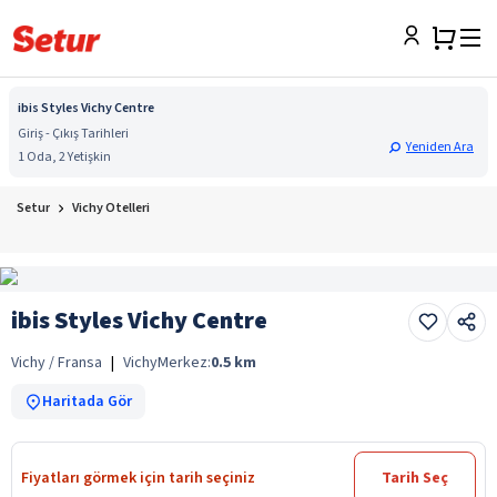
ibis Styles Vichy Centre
Giriş - Çıkış Tarihleri
Yeniden Ara
1 Oda, 2 Yetişkin
Setur
Vichy Otelleri
ibis Styles Vichy Centre
Vichy / Fransa
|
Vichy
Merkez:
0.5
km
Haritada Gör
Fiyatları görmek için tarih seçiniz
Tarih Seç