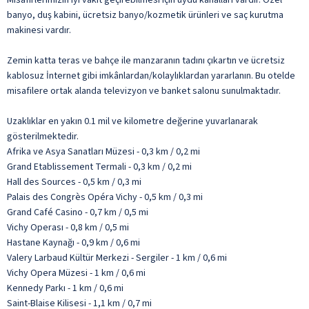
banyo, duş kabini, ücretsiz banyo/kozmetik ürünleri ve saç kurutma
makinesi vardır.
Zemin katta teras ve bahçe ile manzaranın tadını çıkartın ve ücretsiz
kablosuz İnternet gibi imkânlardan/kolaylıklardan yararlanın. Bu otelde
misafilere ortak alanda televizyon ve banket salonu sunulmaktadır.
Uzaklıklar en yakın 0.1 mil ve kilometre değerine yuvarlanarak
gösterilmektedir.
Afrika ve Asya Sanatları Müzesi - 0,3 km / 0,2 mi
Grand Etablissement Termali - 0,3 km / 0,2 mi
Hall des Sources - 0,5 km / 0,3 mi
Palais des Congrès Opéra Vichy - 0,5 km / 0,3 mi
Grand Café Casino - 0,7 km / 0,5 mi
Vichy Operası - 0,8 km / 0,5 mi
Hastane Kaynağı - 0,9 km / 0,6 mi
Valery Larbaud Kültür Merkezi - Sergiler - 1 km / 0,6 mi
Vichy Opera Müzesi - 1 km / 0,6 mi
Kennedy Parkı - 1 km / 0,6 mi
Saint-Blaise Kilisesi - 1,1 km / 0,7 mi