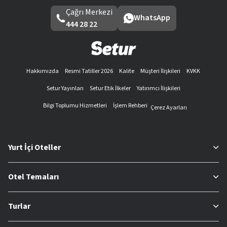
Çağrı Merkezi
WhatsApp
444 28 22
Hakkımızda
Resmi Tatiller 2026
Kalite
Müşteri İlişkileri
KVKK
Setur Yayınları
Setur Etik İlkeler
Yatırımcı İlişkileri
Bilgi Toplumu Hizmetleri
İşlem Rehberi
Çerez Ayarları
Yurt İçi Oteller
Otel Temaları
Turlar