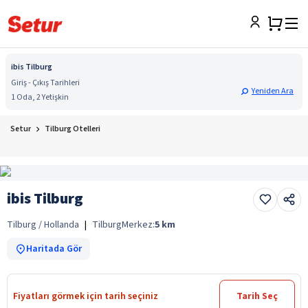
ibis Tilburg
Giriş - Çıkış Tarihleri
Yeniden Ara
1 Oda, 2 Yetişkin
Setur
Tilburg Otelleri
ibis Tilburg
Tilburg / Hollanda
|
Tilburg
Merkez:
5
km
Haritada Gör
Fiyatları görmek için tarih seçiniz
Tarih Seç