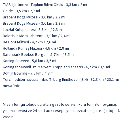
TIAS İşletme ve Toplum Bilimi Okulu - 3,3 km / 2 mi
Goirle - 3,5 km / 2,2 mi
Brabant Doğa Müzesi - 3,6 km / 2,2 mi
Brabant Doğa Müzesi - 3,6 km / 2,3 mi
LocHal Kütüphanesi - 3,8 km / 2,3 mi
Doloris in Meta Labirenti - 3,9 km / 2,4 mi
De Pont Müzesi - 4,2 km / 2,6 mi
Hollanda Kumaş Müzesi - 4,6 km / 2,8 mi
Safaripark Beekse Bergen - 5,7 km / 3,5 mi
Koningshoeven - 5,8 km / 3,6 mi
Koningshoevenli Hz. Meryem Trappist Manastırı - 6,2 km / 3,9 mi
Dolfijn Bowling - 7,5 km / 4,7 mi
Tercih edilen havaalanı ibis Tilburg Eindhoven (EIN) - 32,3 km / 20,1 mi
mesafede
Misafirler için lobide ücretsiz gazete servisi, kuru temizleme/çamaşır
yıkama servisi ve 24 saat açık resepsiyon mevcuttur. (ücretli) otopark
vardır.