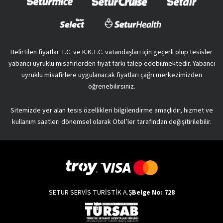
Belirtilen fiyatlar T.C. ve K.K.T.C. vatandaşları için geçerli olup tesisler
yabancı uyruklu misafirlerden fiyat farkı talep edebilmektedir. Yabancı
uyruklu misafirlere uygulanacak fiyatları çağrı merkezimizden
öğrenebilirsiniz.
Sitemizde yer alan tesis özellikleri bilgilendirme amaçlıdır, hizmet ve
kullanım saatleri dönemsel olarak Otel’ler tarafından değişitirilebilir.
SETUR SERVİS TURİSTİK A.Ş
Belge No: 728