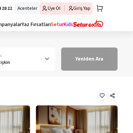
 28 22
Acenteler
Üye Ol
Giriş Yap
mpanyalar
Yaz Fırsatları
SeturKids
ı
Yeniden Ara
tişkin