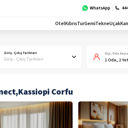
WhatsApp
444
Otel
Kıbrıs
Tur
Gemi
Tekne
Uçak
Ka
Giriş - Çıkış Tarihleri
Kişi, Oda Sayıs
Giriş - Çıkış Tarihleri
1 Oda, 2 Ye
nect,Kassiopi Corfu