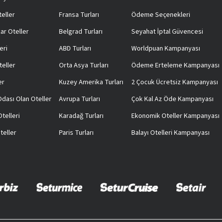
teller
Fransa Turları
Ödeme Seçenekleri
ar Oteller
Belgrad Turları
Seyahat İptal Güvencesi
eri
ABD Turları
Worldpuan Kampanyası
teller
Orta Asya Turları
Ödeme Erteleme Kampanyası
er
Kuzey Amerika Turları
2 Çocuk Ücretsiz Kampanyası
 Odası Olan Oteller
Avrupa Turları
Çok Kal Az Öde Kampanyası
telleri
Karadağ Turları
Ekonomik Oteller Kampanyası
teller
Paris Turları
Balayı Otelleri Kampanyası