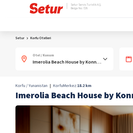
Setur Servis Turistik A.Ş.
Belge No: 728
Setur
Korfu Otelleri
Otel / Konum
Korfu / Yunanistan
|
Korfu
Merkez:
18.2
km
Imerolia Beach House by Kon