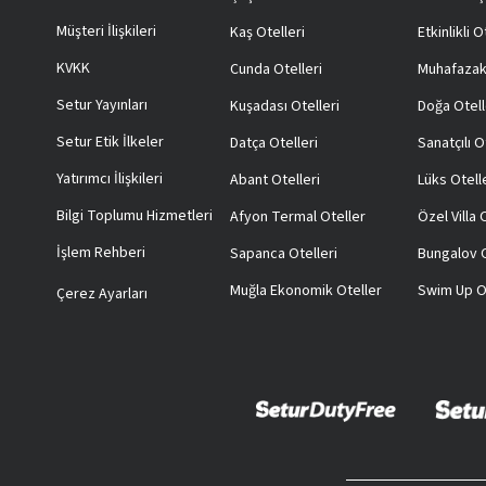
Müşteri İlişkileri
Kaş Otelleri
Etkinlikli O
KVKK
Cunda Otelleri
Muhafazak
Setur Yayınları
Kuşadası Otelleri
Doğa Otell
Setur Etik İlkeler
Datça Otelleri
Sanatçılı O
Yatırımcı İlişkileri
Abant Otelleri
Lüks Otell
Bilgi Toplumu Hizmetleri
Afyon Termal Oteller
Özel Villa
İşlem Rehberi
Sapanca Otelleri
Bungalov O
Muğla Ekonomik Oteller
Swim Up O
Çerez Ayarları