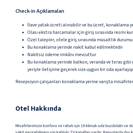
Check-in Açıklamaları
İlave yatak ücreti alınabilir ve bu ücret, konaklama y
Olası ekstra harcamalar için giriş sırasında resmi k
Özel talepler, otele giriş sırasında müsaitlik durumu
Bu konaklama yerinde nakit kabul edilmektedir
Nakitsiz ödeme imkânı mevcuttur
Bu konaklama yerinde balkon, veranda ve teras gibi 
yeriyle iletişime geçerek size uygun bir oda ayarlayı
Resepsiyon çalışanları konaklama yerine varışta misafirleri
Otel Hakkında
Misafirlerimizin konforu ve rahatı için 16 klimalı oda buzdolabı ve 
vakit geçirebilmesi için kablolu TV kanalları vardır. Banyolarda duş