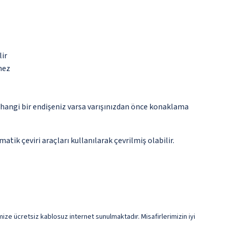
lir
mez
rhangi bir endişeniz varsa varışınızdan önce konaklama
tik çeviri araçları kullanılarak çevrilmiş olabilir.
mize ücretsiz kablosuz internet sunulmaktadır. Misafirlerimizin iyi