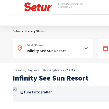
Setur Servis Turistik A.Ş.
Belge No: 728
Setur
Krasang Otelleri
Otel / Konum
Krasang / Tayland
|
Krasang
Merkez:
12.8
km
Infinity See Sun Resort
Tüm Fotoğraflar