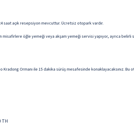
e 24 saat açık resepsiyon mevcuttur. Ücretsiz otopark vardır.
un misafirlere öğle yemeği veya akşam yemeği servisi yapıyor, ayrıca belirli 
Kradong Ormanı ile 15 dakika sürüş mesafesinde konaklayacaksınız. Bu otel C
0 TH