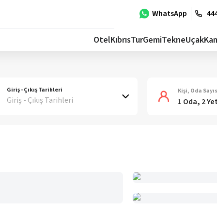
WhatsApp
444
Otel
Kıbrıs
Tur
Gemi
Tekne
Uçak
Ka
Giriş - Çıkış Tarihleri
Kişi, Oda Sayıs
Giriş - Çıkış Tarihleri
1 Oda, 2 Ye