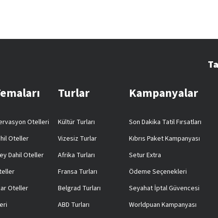
Ta
Temaları
Turlar
Kampanyalar
rvasyon Otelleri
Kültür Turları
Son Dakika Tatil Fırsatları
hil Oteller
Vizesiz Turlar
Kıbrıs Paket Kampanyası
ey Dahil Oteller
Afrika Turları
Setur Extra
teller
Fransa Turları
Ödeme Seçenekleri
ar Oteller
Belgrad Turları
Seyahat İptal Güvencesi
eri
ABD Turları
Worldpuan Kampanyası