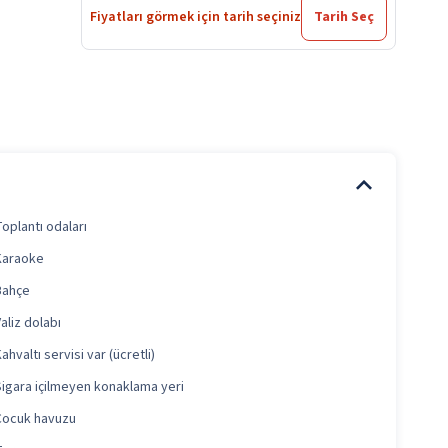
Fiyatları görmek için tarih seçiniz
Tarih Seç
oplantı odaları
Karaoke
Bahçe
aliz dolabı
ahvaltı servisi var (ücretli)
Sigara içilmeyen konaklama yeri
Çocuk havuzu