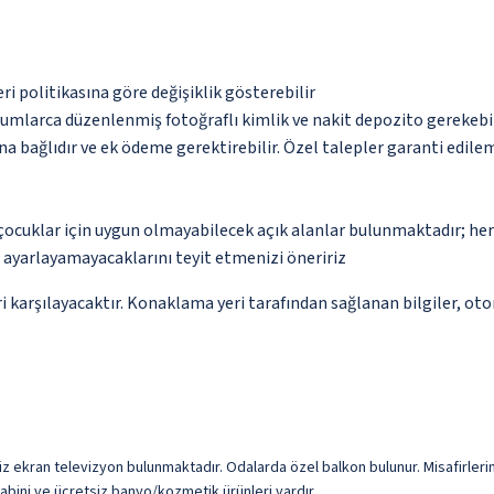
eri politikasına göre değişiklik gösterebilir
urumlarca düzenlenmiş fotoğraflı kimlik ve nakit depozito gerekebi
na bağlıdır ve ek ödeme gerektirebilir. Özel talepler garanti edile
çocuklar için uygun olmayabilecek açık alanlar bulunmaktadır; he
p ayarlayamayacaklarını teyit etmenizi öneririz
 karşılayacaktır. Konaklama yeri tarafından sağlanan bilgiler, otoma
düz ekran televizyon bulunmaktadır. Odalarda özel balkon bulunur. Misafirleri
 kabini ve ücretsiz banyo/kozmetik ürünleri vardır.