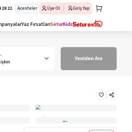
 28 22
Acenteler
Üye Ol
Giriş Yap
mpanyalar
Yaz Fırsatları
SeturKids
ı
Yeniden Ara
tişkin
Haritada Gör