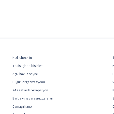
Hızlı check-in
T
Tesis içinde bisiklet
Açık havuz sayısı - 1
Düğün organizasyonu
V
24 saat açık resepsiyon
K
Barbekü ızgarası/ızgaraları
Çamaşırhane