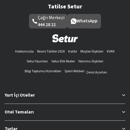
Tatilse Setur
Çağrı Merkezi
WhatsApp
444 28 22
Hakkımızda
Resmi Tatiller 2026
Kalite
Müşteri İlişkileri
KVKK
Setur Yayınları
Setur Etik İlkeler
Yatırımcı İlişkileri
Bilgi Toplumu Hizmetleri
İşlem Rehberi
Çerez Ayarları
Yurt İçi Oteller
Otel Temaları
Turlar