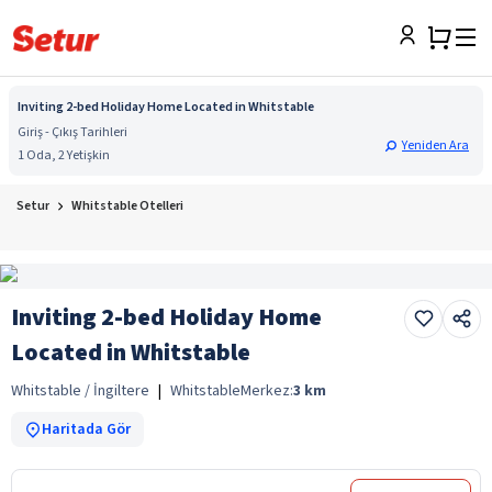
Inviting 2-bed Holiday Home Located in Whitstable
Giriş - Çıkış Tarihleri
Yeniden Ara
1 Oda, 2 Yetişkin
Setur
Whitstable Otelleri
Inviting 2-bed Holiday Home
Located in Whitstable
Whitstable / İngiltere
|
Whitstable
Merkez:
3
km
Haritada Gör