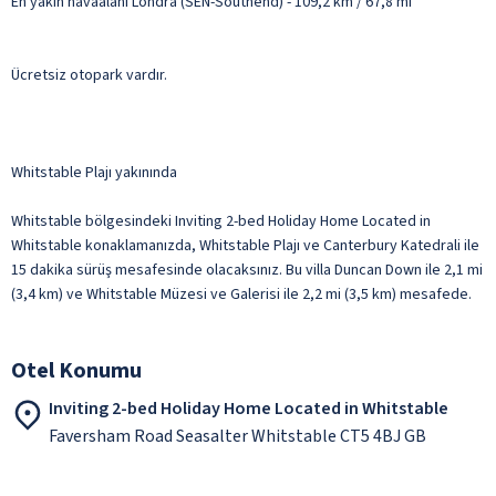
En yakın havaalanı Londra (SEN-Southend) - 109,2 km / 67,8 mi
Ücretsiz otopark vardır.
Whitstable Plajı yakınında
Whitstable bölgesindeki Inviting 2-bed Holiday Home Located in
Whitstable konaklamanızda, Whitstable Plajı ve Canterbury Katedrali ile
15 dakika sürüş mesafesinde olacaksınız. Bu villa Duncan Down ile 2,1 mi
(3,4 km) ve Whitstable Müzesi ve Galerisi ile 2,2 mi (3,5 km) mesafede.
Otel Konumu
Inviting 2-bed Holiday Home Located in Whitstable
Faversham Road Seasalter Whitstable CT5 4BJ GB