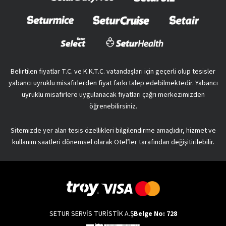
Belirtilen fiyatlar T.C. ve K.K.T.C. vatandaşları için geçerli olup tesisler
yabancı uyruklu misafirlerden fiyat farkı talep edebilmektedir. Yabancı
uyruklu misafirlere uygulanacak fiyatları çağrı merkezimizden
öğrenebilirsiniz.
Sitemizde yer alan tesis özellikleri bilgilendirme amaçlıdır, hizmet ve
kullanım saatleri dönemsel olarak Otel’ler tarafından değişitirilebilir.
SETUR SERVİS TURİSTİK A.Ş
Belge No: 728