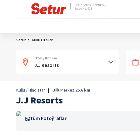
Setur Servis Turistik A.Ş.
Belge No: 728
Setur
Kullu Otelleri
Otel / Konum
Kullu / Hindistan
|
Kullu
Merkez:
25.6
km
J.J Resorts
Tüm Fotoğraflar