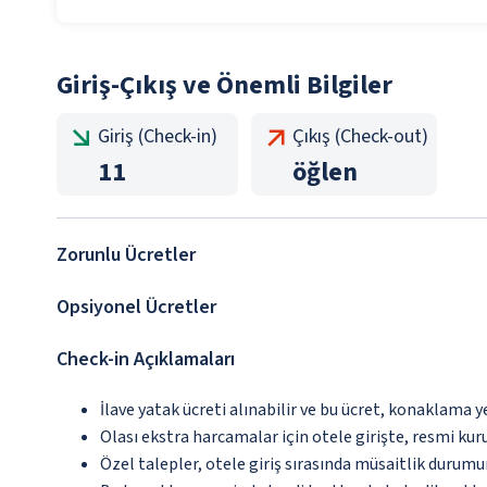
Giriş-Çıkış ve Önemli Bilgiler
Giriş (Check-in)
Çıkış (Check-out)
11
öğlen
Zorunlu Ücretler
Opsiyonel Ücretler
Check-in Açıklamaları
İlave yatak ücreti alınabilir ve bu ücret, konaklama y
Olası ekstra harcamalar için otele girişte, resmi kur
Özel talepler, otele giriş sırasında müsaitlik durumu