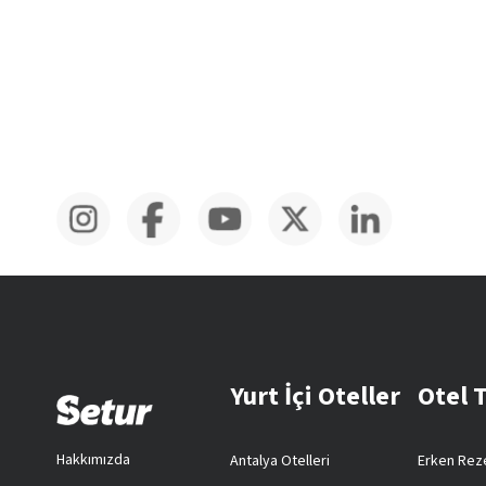
Yurt İçi Oteller
Otel 
Hakkımızda
Antalya Otelleri
Erken Reze