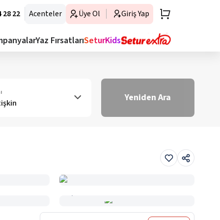
 28 22
Acenteler
Üye Ol
Giriş Yap
mpanyalar
Yaz Fırsatları
SeturKids
ı
Yeniden Ara
tişkin
Haritada Gör