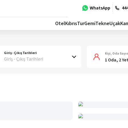
WhatsApp
444
Otel
Kıbrıs
Tur
Gemi
Tekne
Uçak
Ka
Giriş - Çıkış Tarihleri
Kişi, Oda Sayıs
Giriş - Çıkış Tarihleri
1 Oda, 2 Ye