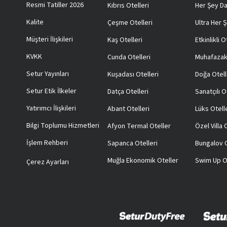
Resmi Tatiller 2026
Kıbrıs Otelleri
Her Şey Da
Kalite
Çeşme Otelleri
Ultra Her Ş
Müşteri İlişkileri
Kaş Otelleri
Etkinlikli O
KVKK
Cunda Otelleri
Muhafazak
Setur Yayınları
Kuşadası Otelleri
Doğa Otell
Setur Etik İlkeler
Datça Otelleri
Sanatçılı O
Yatırımcı İlişkileri
Abant Otelleri
Lüks Otell
Bilgi Toplumu Hizmetleri
Afyon Termal Oteller
Özel Villa
İşlem Rehberi
Sapanca Otelleri
Bungalov O
Muğla Ekonomik Oteller
Swim Up O
Çerez Ayarları