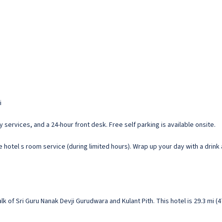
i
services, and a 24-hour front desk. Free self parking is available onsite.
he hotel s room service (during limited hours). Wrap up your day with a drin
walk of Sri Guru Nanak Devji Gurudwara and Kulant Pith. This hotel is 29.3 mi