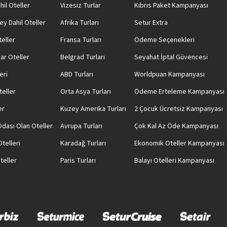
hil Oteller
Vizesiz Turlar
Kıbrıs Paket Kampanyası
ey Dahil Oteller
Afrika Turları
Setur Extra
teller
Fransa Turları
Ödeme Seçenekleri
ar Oteller
Belgrad Turları
Seyahat İptal Güvencesi
eri
ABD Turları
Worldpuan Kampanyası
teller
Orta Asya Turları
Ödeme Erteleme Kampanyası
er
Kuzey Amerika Turları
2 Çocuk Ücretsiz Kampanyası
 Odası Olan Oteller
Avrupa Turları
Çok Kal Az Öde Kampanyası
telleri
Karadağ Turları
Ekonomik Oteller Kampanyası
teller
Paris Turları
Balayı Otelleri Kampanyası