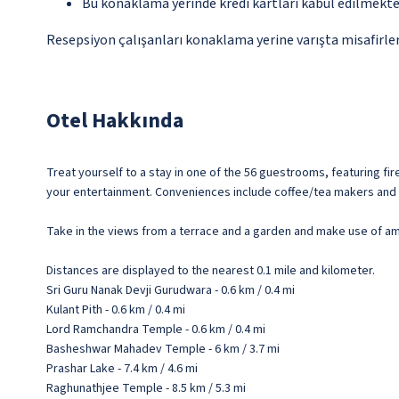
Bu konaklama yerinde kredi kartları kabul edilmekte
Resepsiyon çalışanları konaklama yerine varışta misafirleri
Otel Hakkında
Treat yourself to a stay in one of the 56 guestrooms, featuring f
your entertainment. Conveniences include coffee/tea makers and 
Take in the views from a terrace and a garden and make use of amen
Distances are displayed to the nearest 0.1 mile and kilometer.
Sri Guru Nanak Devji Gurudwara - 0.6 km / 0.4 mi
Kulant Pith - 0.6 km / 0.4 mi
Lord Ramchandra Temple - 0.6 km / 0.4 mi
Basheshwar Mahadev Temple - 6 km / 3.7 mi
Prashar Lake - 7.4 km / 4.6 mi
Raghunathjee Temple - 8.5 km / 5.3 mi