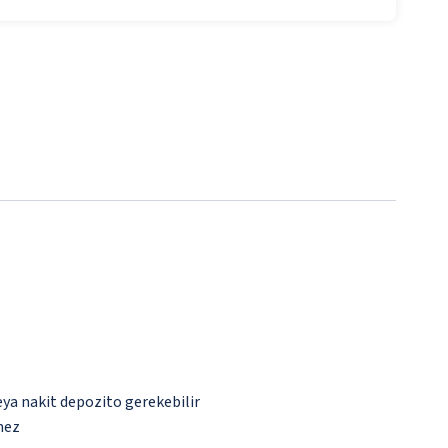
eya nakit depozito gerekebilir
mez