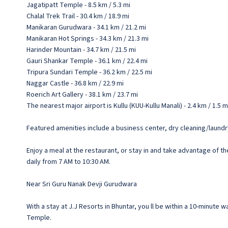
Jagatipatt Temple - 8.5 km / 5.3 mi
Chalal Trek Trail - 30.4 km / 18.9 mi
Manikaran Gurudwara - 34.1 km / 21.2 mi
Manikaran Hot Springs - 34.3 km / 21.3 mi
Harinder Mountain - 34.7 km / 21.5 mi
Gauri Shankar Temple - 36.1 km / 22.4 mi
Tripura Sundari Temple - 36.2 km / 22.5 mi
Naggar Castle - 36.8 km / 22.9 mi
Roerich Art Gallery - 38.1 km / 23.7 mi
The nearest major airport is Kullu (KUU-Kullu Manali) - 2.4 km / 1.5 m
Featured amenities include a business center, dry cleaning/laundry 
Enjoy a meal at the restaurant, or stay in and take advantage of t
daily from 7 AM to 10:30 AM.
Near Sri Guru Nanak Devji Gurudwara
With a stay at J.J Resorts in Bhuntar, you ll be within a 10-minute 
Temple.