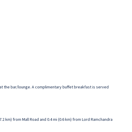
k at the bar/lounge. A complimentary buffet breakfast is served
 (47.2 km) from Mall Road and 0.4 mi (0.6 km) from Lord Ramchandra