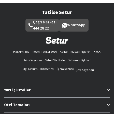
Tatilse Setur
Çağrı Merkezi
WhatsApp
444 28 22
Hakkımızda
Resmi Tatiller 2026
Kalite
Müşteri İlişkileri
KVKK
Setur Yayınları
Setur Etik İlkeler
Yatırımcı İlişkileri
Bilgi Toplumu Hizmetleri
İşlem Rehberi
Çerez Ayarları
Yurt İçi Oteller
Otel Temaları