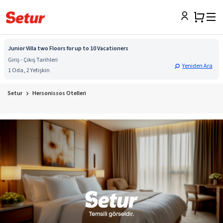
Junior Villa two Floors for up to 10 Vacationers
Giriş - Çıkış Tarihleri
Yeniden Ara
1 Oda, 2 Yetişkin
Setur
Hersonissos Otelleri