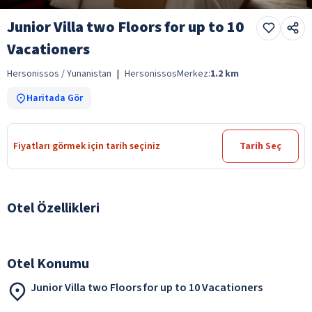
Junior Villa two Floors for up to 10
Vacationers
Hersonissos / Yunanistan
|
Hersonissos
Merkez:
1.2
km
Haritada Gör
Fiyatları görmek için tarih seçiniz
Tarih Seç
Otel Özellikleri
Otel Konumu
Junior Villa two Floors for up to 10 Vacationers