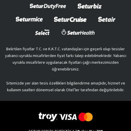
Belirtilen fiyatlar T.C. ve K.K.T.C. vatandaşları için geçerli olup tesisler
yabancı uyruklu misafirlerden fiyat farkı talep edebilmektedir. Yabancı
uyruklu misafirlere uygulanacak fiyatları çağrı merkezimizden
öğrenebilirsiniz.
Sitemizde yer alan tesis özellikleri bilgilendirme amaçlıdır, hizmet ve
kullanım saatleri dönemsel olarak Otel’ler tarafından değişitirilebilir.