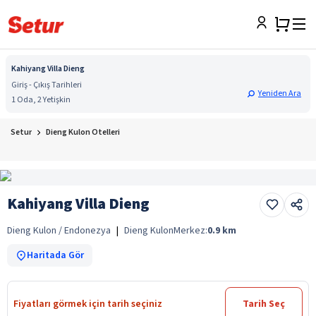
Kahiyang Villa Dieng
Giriş - Çıkış Tarihleri
Yeniden Ara
1 Oda, 2 Yetişkin
Setur
Dieng Kulon Otelleri
Kahiyang Villa Dieng
Dieng Kulon / Endonezya
|
Dieng Kulon
Merkez:
0.9
km
Haritada Gör
Fiyatları görmek için tarih seçiniz
Tarih Seç