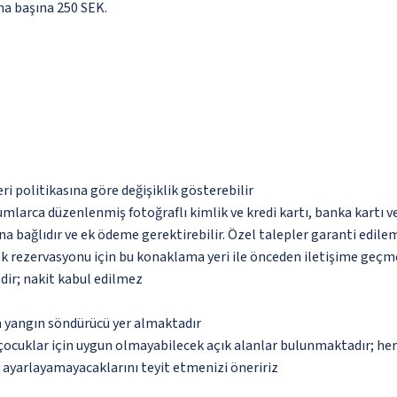
ma başına 250 SEK.
eri politikasına göre değişiklik gösterebilir
umlarca düzenlenmiş fotoğraflı kimlik ve kredi kartı, banka kartı v
na bağlıdır ve ek ödeme gerektirebilir. Özel talepler garanti edile
tak rezervasyonu için bu konaklama yeri ile önceden iletişime geçm
dir; nakit kabul edilmez
a yangın söndürücü yer almaktadır
çocuklar için uygun olmayabilecek açık alanlar bulunmaktadır; he
p ayarlayamayacaklarını teyit etmenizi öneririz