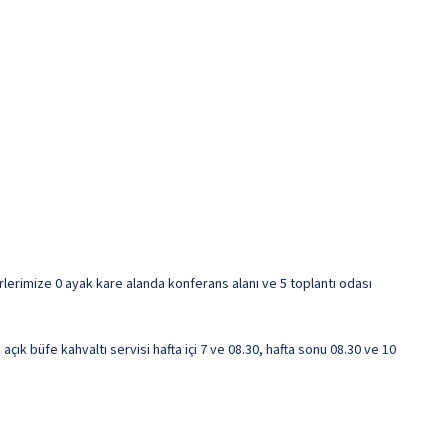
irlerimize 0 ayak kare alanda konferans alanı ve 5 toplantı odası
çık büfe kahvaltı servisi hafta içi 7 ve 08.30, hafta sonu 08.30 ve 10