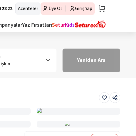
 28 22
Acenteler
Üye Ol
Giriş Yap
mpanyalar
Yaz Fırsatları
SeturKids
ı
Yeniden Ara
tişkin
Haritada Gör