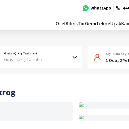
WhatsApp
444
Otel
Kıbrıs
Tur
Gemi
Tekne
Uçak
Ka
Giriş - Çıkış Tarihleri
Kişi, Oda Sayıs
Giriş - Çıkış Tarihleri
1 Oda, 2 Ye
krog