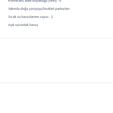
Konferans alanı büyüklüğü (feet) - 0
Yakında doğa yürüyüşü/bisiklet parkurları
Sıcak su havuzlarının sayısı - 2
Açık sezonluk havuz