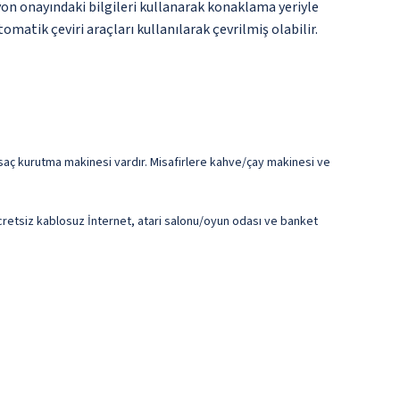
yon onayındaki bilgileri kullanarak konaklama yeriyle
matik çeviri araçları kullanılarak çevrilmiş olabilir.
aç kurutma makinesi vardır. Misafirlere kahve/çay makinesi ve
a ücretsiz kablosuz İnternet, atari salonu/oyun odası ve banket