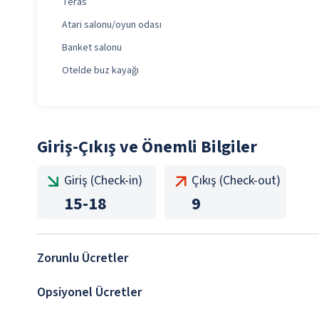
Teras
Atari salonu/oyun odası
Banket salonu
Otelde buz kayağı
Giriş-Çıkış ve Önemli Bilgiler
Giriş (Check-in)
Çıkış (Check-out)
15
-
18
9
Zorunlu Ücretler
Opsiyonel Ücretler