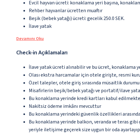
Evcil hayvan ücreti: konaklama yeri başına, konakla
Rehber hayvanlar ücretten muaftır
Beşik (bebek yatağı) ücreti: gecelik 250.0 SEK.
İlave yatak
Devamını Oku
Check-in Açıklamaları
İlave yatak ücreti alınabilir ve bu ücret, konaklama y
Olası ekstra harcamalar için otele girişte, resmi kur
Özel talepler, otele giriş sırasında müsaitlik durumu
Misafirlerin beşik/bebek yatağı ve portatif/ilave ya
Bu konaklama yerinde kredi kartları kabul edilmekte
Nakitsiz ödeme imkânı mevcuttur
Bu konaklama yerindeki güvenlik özellikleri arasınd
Bu konaklama yerinde balkon, veranda ve teras gibi 
yeriyle iletişime geçerek size uygun bir oda ayarlayı