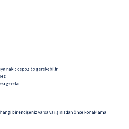
eya nakit depozito gerekebilir
mez
esi gerekir
rhangi bir endişeniz varsa varışınızdan önce konaklama