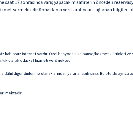
ne saat 17 sonrasında varış yapacak misafirlerin önceden rezervas
hizmet vermektedir.Konaklama yeri tarafından sağlanan bilgiler, oto
z kablosuz internet vardır. Özel banyoda lüks banyo/kozmetik ürünleri ve s
ünlük olarak oda/kat hizmeti verilmektedir.
 sauna dâhil diğer dinlenme olanaklarından yararlanabilirsiniz. Bu otelde ayrıc
erilmektedir.