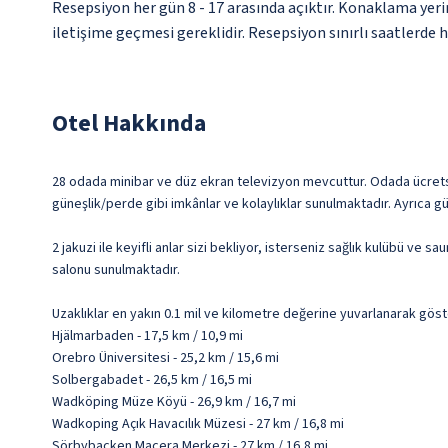
Resepsiyon her gün 8 - 17 arasında açıktır. Konaklama yeri
iletişime geçmesi gereklidir. Resepsiyon sınırlı saatlerde 
Otel Hakkında
28 odada minibar ve düz ekran televizyon mevcuttur. Odada ücretsi
güneşlik/perde gibi imkânlar ve kolaylıklar sunulmaktadır. Ayrıca g
2 jakuzi ile keyifli anlar sizi bekliyor, isterseniz sağlık kulübü ve
salonu sunulmaktadır.
Uzaklıklar en yakın 0.1 mil ve kilometre değerine yuvarlanarak göst
Hjälmarbaden - 17,5 km / 10,9 mi
Orebro Üniversitesi - 25,2 km / 15,6 mi
Solbergabadet - 26,5 km / 16,5 mi
Wadköping Müze Köyü - 26,9 km / 16,7 mi
Wadkoping Açık Havacılık Müzesi - 27 km / 16,8 mi
Sörbybacken Macera Merkezi - 27 km / 16,8 mi