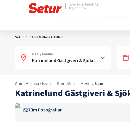
Setur Servis Turistik A.Ş.
Belge No: 728
Setur
Stora Mellösa Otelleri
Otel / Konum
Stora Mellösa / İsveç
|
Stora Mellösa
Merkez:
5
km
Katrinelund Gästgiveri & Sjö
Tüm Fotoğraflar