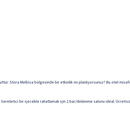
uttur. Stora Mellösa bölgesinde bir etkinlik mi planlıyorsunuz? Bu otel misaf
erinletici bir içecekle rahatlamak için 2 bar/dinlenme salonu ideal. Ücretsiz a